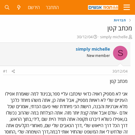
התחבר
הירשם
חברויות
מכתב קטן
פ
פ
30/12/04
simply michelle
ו
ו
ת
ר
simply michelle
S
ח
ס
New member
ה
ם
נ
ב
ו
ת
#1
30/12/04
ש
א
א
ר
מכתב קטן
י
ך
אני לא מספיק ראויה כדאי שיכתבו עליי ספר,ובניגוד למה שאמרת אפילו
העיניים שלי לא ראויות מספיק, אבל אתה כן, אתה משהו מיוחד כלכך
מלא אנרגיות והבנה, הישות הכי מיוחדת שאי פעם הכרתי, אומרים שכל
אדם -עולם אבל אתה קצת יותר מזה. אתה הצלחת במה שהרוב נכשלו
בו,אפילו כשלא דיברנו תקופה אתה תמיד היית שם ,לידי,בתוך הראש,
דרך הכל דרך הייאוש שלי ,דרך הכאבים שלי שם, מאחורי הקלעים אתה
זה שלחש לי את המשפט שהחזיר אותי לבמה,דרך השימחה שלי ,החוסר