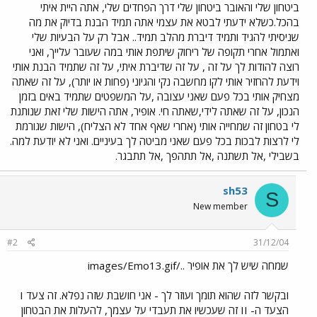
ביטחון שלי והאובר ביטחון שלי דרך הפחדים שלי, אתה היית איתי
בהכל.כשלא ידעתי לבטא את עצמי אתה תמיד הבנת בדיוק את מה
שניסיתי להגיד ותמיד דיברת מהלב תמיד.. אבל רק על הבעיות שלי
ואתמול אחרי תקופה של ריחוק שיתפת אותי במה שעובר עלייך, ואני
רוצה להודות לך על זה , על זה שדיברת איתי, על זה שתמיד הבנת אותי
וידעת להחזיר אותי לקו מחשבה נקי והגיוני (פחות או יותר), על זה שאתה
מצחיק אותי בכל פעם שאני עצובה ,על המשפטים שתמיד באים בזמן
הנכון, על זה שאתה לידי,שאתה חי. אופיר, אתה הישות שלי זאת שנותנת
לי בטחון זה שמחייה אותי (אחרי שאף אחד לא הצליח), הישות שגורמת
לי לרצות לבכות בכל פעם שאני מביטה לך בעיניים. ואני לא יודעת למה.
בשבילי ,אל תשתנה ,אל תתהפך ,אל תתבגר.
sh53
S
New member
#2
31/12/04
שמחה שיש לך את אופיר ../images/Emo13.gif
ובקשר לזה שהוא תומך ועוזר לך - אני חושבת שזה נפלא. זה צעד I
הצעד ה- II זה שעכשיו את תעבדי על עצמך, להעלות את הבטחון