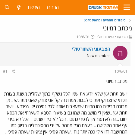
התחבר
הירשם
סיפורים מהחיים ומהאינטרנט
מכתב דמיוני
פ
פ
הצבעוני השחורטולי
10/6/01
ו
ו
ת
ר
הצבעוני השחורטולי
ה
ח
ס
New member
ה
ם
נ
ב
ו
ת
#1
10/6/01
ש
א
א
ר
מכתב דמיוני
י
ך
יושב תחת עץ שלא יודע את שמו הכל נשקף בתוך שלולית משנת בצורת
חכיתי שתצחיקי אתי כי לבכות אמרת זה קל אני צוחק שאני מתרגש .. מן
מבוכה דבילית כמו החיים שמעצבים אותנו לכל נסיכה יש צפרדע . יושב
תחת עץ ..שאין לי מושג מה שמו גם בשיעורי הטבע השארתי את הכסא
יתום ...וזה לא תפוז אין לו פרי כתום . הכל לא בידי שמים .. הכל לא בידי
אף אחד השליטה .. בעצם הכל מנוהל על ידי הפסיכודליה בדיוק כמו
המחשבה הזו אולי ככה יותר נוח ..שאתה פסיכי אין ציפיות שאתה פסיכי ..