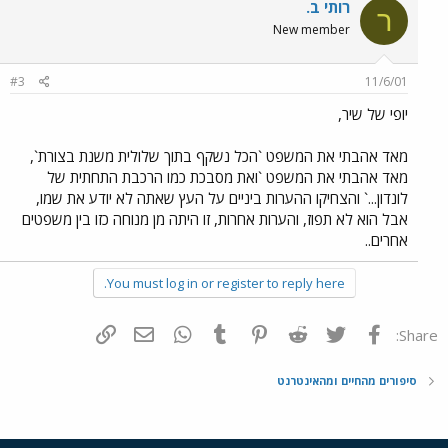
רותי ב.
ר
New member
#3
11/6/01
יופי של שיר,
מאד אהבתי את המשפט `הכל נשקף בתוך שלולית משנת בצורת`,
מאד אהבתי את המשפט `ואת מסבכת כמו הרכבת התחתית של
לונדון...` והצחיקו ההערות ביניים על העץ שאתה לא יודע את שמו,
אבל הוא לא תפוז, והערות אחרות, זו היתה מן מנוחה כזו בין משפטים
אחרים..
You must log in or register to reply here.
פייסבוק
Twitter
Reddit
Pinterest
Tumblr
WhatsApp
דואר אלקטרוני
הוסף קישור
Share:
סיפורים מהחיים ומהאינטרנט