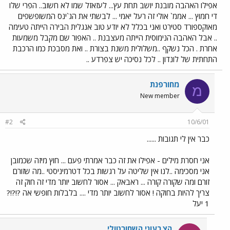
אפילו האהבה מובנת יושב תחת עץ... לעזאזל שמו לא חשוב.. הפרי שלו
די חמוץ ... אממ` אולי זה רעל יאמי ... לבשתי את הג`ינס המשופשפים
מאוקספורד סטירט ואני בכלל לא יודע טוב אנגלית הבירה הייתה טעימה
.. אבל האהבה הנימוסית הייתה מעצבנת .. האפור שם מקבל משמעות
אחרת . הכל נשקף ..משלולית משנת בצורת .. ואת מסבכת כמו הרכבת
התחתית של לונדון .. לכל נסיכה יש צפרדע ..
מחורפנת
מ
New member
#2
10/6/01
כבר אין לי תגובות ......
אני חסרת מילים - אפילו את זה כבר אמרתי פעם ... חוץ מיזה שכמובן
אני מסכימה ..לנו אין שליטה על רגשות בכל דטרמיניסטי ..מה שזורם
זורם ומה שקורה קורה ... ראבאק ... אסור לחשוב יותר מדי זה חוק זה
צריך להיות בחוקה ! אסור לחשוב יותר מדי .... בלבלות חופשי אה ?!?!?
1 יעל
הצבעוני השחורטולי