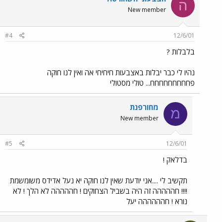
ה
New member
#4
12/6/01
בלבלות ?
נהיו לי כבר יבלות באצבעות חיחיחי אה ואין לנו חוקה
פחחחחחחחחח... טולי מסטולי
מחורפנת
מ
New member
#5
12/6/01
בדלאק !
תקשיב לי ....אני יודעת שאין לנו חוקה יא נעל אדידס משומשמת
!!!! חההההה זה היה בשביל הצחוקים ! חההההה לא הלך ! לא
נורא ! חהההההה יעל