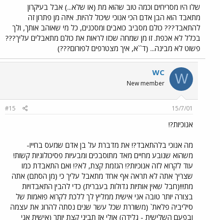
שלו היו מסריחים וכמה טוב שהוא מת (או שלא...) אבל בעיקרון
מתאבד הוא הבן אדם הכי אנוכי שיכול להיות. איזה מן פתרון זה
להתאבד??? כולם מסביב כואבים ומסכנים, כל מי שאוהב אותך, ולך
בכלל לא אכפת. זו מן שמחה שכזו לראות את כולם מתאבלים עליך???
פשוט לא מבינה... (ד``א, איך מצטרפים לפורום???)
WC
W
New member
#15
15/7/01
אנוכיות?!
מה אנוכי בלהתאבד?! את מדברת על בן אדם שמעס בחייו-
משהוא שנובע מחיים מאד מתוסבכים ומבעיות פסיכולוגיות קשות!
עוד לקרוא לזה אנוכיות?! הגזמת קצת, לא?! ואם התאבדת כמו
שצריך אתה לא תראה אף אחד מתאבל עליך כי (מן הסתם) אתה
מת!!!(חבל שאין אותיות גדולות בעברית) כדי להבין התאבדויות
בצורה יותר טובה אני אישית ממליץ לך ללכת לקרוא פואמות של
סיליביה פלאת` (משוררת שכל עשר שנים נסתה להרוג את עצמה
ובפעם השלישית - גלידה) אולי אז תביני קצת יותר (אישית אני