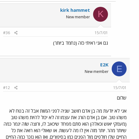
kirk hammet
K
New member
#36
15/7/01
גם אני ראיתי כזה (נחמד ביותר)
E2K
E
New member
#12
15/7/01
שלום
אני לא יודעת מה בן אדם חושב שניה לפני המוות אבל זה בטח לא
משהו טוב. אם בן אדם הורג את עצמו זה לא יכול להיות משהו טוב
(מעמקי יאוש וכאלה) הוא סתם מפחד שיכאב לו, ורוצה שזה יגמר כמה
שיותר מהר. יותר מזה אין לו מה לעשות. או שאולי הוא רואה את כל
החיים שלו חולפים מול הפנים כמו בסיפורים. ואז הוא נזכר כמה החיים