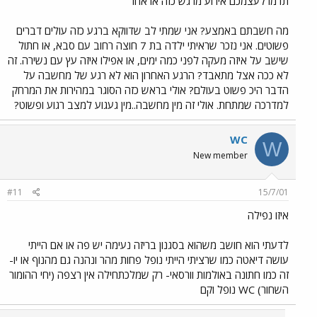
תדמו לעצמכם אירוע מרגש כזה או אחר
מה חשבתם באמצע? אני שמתי לב שדווקא ברגע כזה עולים דברים
פשוטים. אני נזכר שראיתי ילדה בת 7 חוצה רחוב עם סבא, או חתול
שישב על איזה מעקה לפני כמה ימים, או אפילו איזה עץ עם נשירה. זה
לא ככה אצל מתאבד? הרגע האחרון הוא לא רגע של מחשבה על
הדבר היכ פשוט בעולם? אולי בראש כזה הסוגר במהירות את המרחק
למדרכה שמתחת. אולי זה מין מחשבה..מין געגוע למצב רגוע ופשוט?
WC
W
New member
#11
15/7/01
איזו נפילה
לדעתי הוא חושב משהוא בסגנון בריזה נעימה יש פה או אם הייתי
עושה דיאטה כמו שרציתי הייתי נופל פחות מהר ונהנה גם מהנוף או יו-
זה כמו חתונה באולמות וורסאי- רק שמלכתחילה אין רצפה (יחי ההומור
השחור) WC נופל וקם