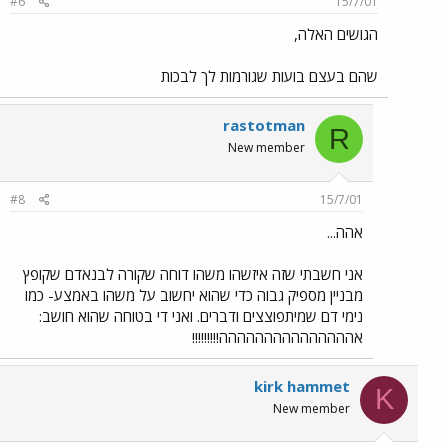
#6
15/7/01
הגושים האלה,
שהם בעצם בועות שגורמות לך לבכות
rastotman
R
New member
#8
15/7/01
אהה...
אני חשבתי שזה איזשהו משהו דוחה שקורה לבנאדם שקופץ
מבניין מספיק גבוה כדי שהוא יחשוב על משהו באמצע- כמו
נימי דם שמיתפוצצים ודברים. ואני די בטוחה שהוא חושב:
אההההההההההההההה!!!!!!!!!
kirk hammet
K
New member