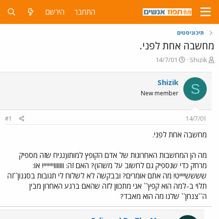
התחבר
הירשם
תיכוניסטים
מחשבה אחת לפני.
פ
פ
14/7/01
Shizik
ו
ו
ת
ר
Shizik
S
ח
ס
New member
ה
ם
נ
ב
ו
ת
#1
14/7/01
ש
א
א
ר
מחשבה אחת לפני.
י
ך
מה הן המחשבות האחרונות של אדם הקופץ למותו(נניח שזה מספיק
מרחק כדי שנספיק גם לחשוב על משהו)? האם זה: וווווווייייייי! או:
ששששייייט! מה אתם אומרים? ובבקשה לא לשלוח לי תגובות בסגנון``זה
תלוי ב-למה הוא קפץ`` אני מתכוון לזה שהאם ברגע האחרון מבין
ה``צנחן`` שלנו מה הוא מאבד?