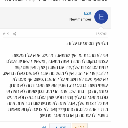
E2K
E
New member
#19
15/7/01
תלוי איך מסתכלים על זה.
אני לא מדברת על איך שמתאבד מרגיש, אלא על המעשה
עצמו! במקום להתמודד אתה מתאבד, ומשאיר לשארית העולם
לחיות עם הצרות שלך,יחד עם האובדן שלך. ואין שום קשר
ללהבין או לא להבין. אין לי מושג מה עובר לאנשים כאלה בראש,
לא שאף פעם לא חשבתי על להתאבד,פשוט אף פעם לא
עשיתי משהו בנוגע לזה. העניין הוא שהתאבדות זה לא פתרון.
כלומר, זה כן - ברור שכן, אתה הרי מת, ונכון שאתה לא רואה אי
כולם מתאבלים עליך (ומי החליט שאין עולם הבא?) ולא מרגיש
את כל הצרות שלך, אבל אתה לא מרגיש שום דבר אחר. אתה
מ-ת-!. אתה כלום. זה פתרון??? (ואני לא צריכה לקרוא פואמות
בשביל לדעת מה בן אדם מתאבד מרגיש)
Last
1 of 2
הבא