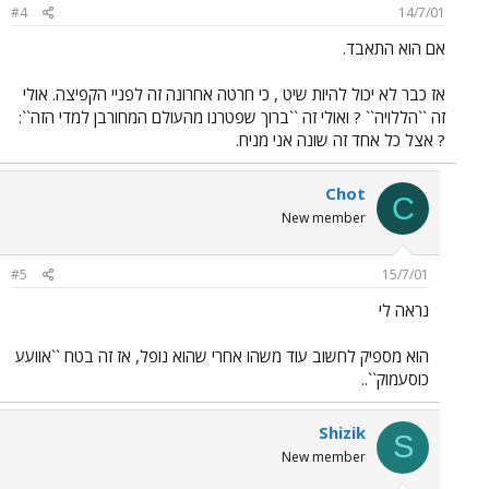
#4
14/7/01
אם הוא התאבד.
אז כבר לא יכול להיות שיט , כי חרטה אחרונה זה לפניי הקפיצה. אולי
זה ``הללויה`` ? ואולי זה ``ברוך שפטרנו מהעולם המחורבן למדי הזה``:
? אצל כל אחד זה שונה אני מניח.
Chot
C
New member
#5
15/7/01
נראה לי
הוא מספיק לחשוב עוד משהו אחרי שהוא נופל, אז זה בטח ``אוועע
כוסעמוק``..
Shizik
S
New member