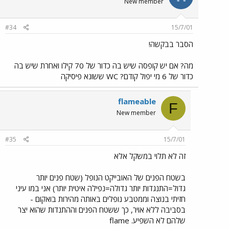
New member
#34
15/7/01
הסבר בבקשה!
מה? אם יש קופסה שיש בה כדור של 70 קילו ואחרת שיש בה
כדור של 6 מי יפול קודם? WC ששונא פיסיקה
flameable
F
New member
#35
15/7/01
זה לא תלוי במשקל אלא
בשטח הפנים של האובייקט הנופל (שטח פנים יותר
גדול=התנגדות יותר גדולה=נפילה איטית יותר) אני במו עיני
חזיתי בנוצה וממטבע נופלים באותה מהירות בואקום -
בסביבה ללא אויר, כך ששטח הפנים וההתנדות שהוא יצר
שלהם לא השפיע. flame