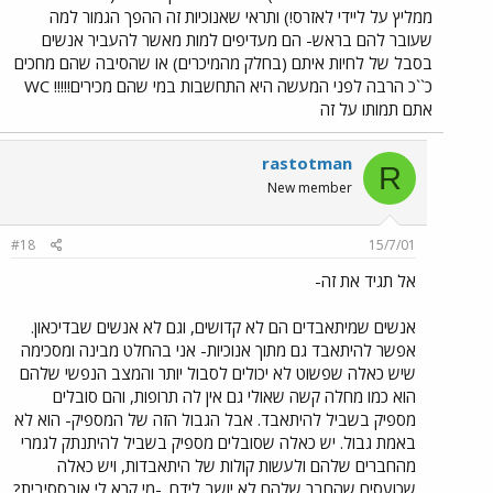
ממליץ על ליידי לאזרס!) ותראי שאנוכיות זה ההפך הגמור למה
שעובר להם בראש- הם מעדיפים למות מאשר להעביר אנשים
בסבל של לחיות איתם (בחלק מהמיכרים) או שהסיבה שהם מחכים
כ``כ הרבה לפני המעשה היא התחשבות במי שהם מכירים!!!!! WC
אתם תמותו על זה
rastotman
R
New member
#18
15/7/01
אל תגיד את זה-
אנשים שמיתאבדים הם לא קדושים, וגם לא אנשים שבדיכאון.
אפשר להיתאבד גם מתוך אנוכיות- אני בהחלט מבינה ומסכימה
שיש כאלה שפשוט לא יכולים לסבול יותר והמצב הנפשי שלהם
הוא כמו מחלה קשה שאולי גם אין לה תרופות, והם סובלים
מספיק בשביל להיתאבד. אבל הגבול הזה של המספיק- הוא לא
באמת גבול. יש כאלה שסובלים מספיק בשביל להיתנתק לגמרי
מהחברים שלהם ולעשות קולות של היתאבדות, ויש כאלה
שכועסים שהחבר שלהם לא יושב לידם. -מי קרא לי אובססיבית?