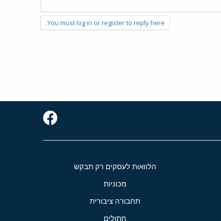
You must log in or register to reply here.
הלוואות לעסקים רק תבקש
מכוניות
תחבורה ציבורית
חתולים