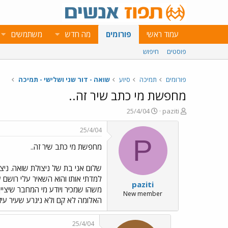
עמוד ראשי
פורומים
מה חדש
משתמשים
פוסטים
חיפוש
פורומים
תמיכה
סיוע
שואה - דור שני ושלישי - תמיכה
מחפשת מי כתב שיר זה..
פ
פ
25/4/04
paziti
ו
ו
ת
ר
25/4/04
ח
ס
P
מחפשת מי כתב שיר זה..
ה
ם
נ
ב
ו
ת
שלום אני בת של ניצולת שואה. ניצ
ש
א
paziti
א
ר
משהו שמכיר ויודע מי המחבר שיציין
י
New member
האלומה לא קם ולא ניגרע שעיר עיזי
ך
25/4/04