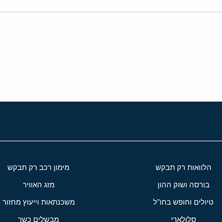
י
שור
הלוואות רק תבקש
מימון רכב רק תבקש
בורסה ושוק ההון
מזג האוויר
טיולים וחופש בחו"ל
משכנתאות וייעוץ מחזור
סלולארי
מבשלים כשר