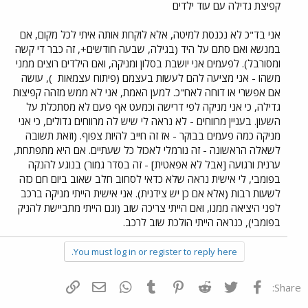
קפיצת גדילה עם עוד ילדים
אני בד"כ לא נכנסת למיטה, אלא לוקחת אותה איתי לכל מקום, אם
במנשא ואם סתם על היד (בגילה, שבעה חודשים+, זה כבר די קשה
ומסורבל). לפעמים אני יושבת בסלון ומניקה, ואם הילדים רוצים ממני
משהו - אני מציעה להם לעשות בעצמם (פיתוח עצמאות
), עושה
אם אפשרי או דוחה לאח"כ. למען האמת, אני לא ממש מזהה קפיצות
גדילה, כי אני מניקה לפי דרישה וכמעט אף פעם לא מסתכלת על
השעון. בעניין מרווחים - לא נראה לי שיש לה מרווחים גדולים, כי אני
מניקה כמה פעמים בבוקר - אז זה חייב להיות צפוף. (וזאת תשובה
לשאלה הראשונה - זה נורמלי לאכול כל שעתיים. אם היא מתפתחת,
ערנית ורגועה [אבל לא אפאטית] - זה בסדר גמור) בנוגע להנקה
בפומבי, לי אישית נראה שלא כדאי לסחוב חלב שאוב ביום חם כזה
לשעות רבות (אלא אם כן יש צידנית). אני אישית הייתי מניקה ברכב
לפני היציאה ממנו, ואם הייתי צריכה שוב (וגם הייתי מתביישת להניק
בפומבי), כנראה הייתי הולכת שוב לרכב.
You must log in or register to reply here.
פייסבוק
Twitter
Reddit
Pinterest
Tumblr
WhatsApp
דואר אלקטרוני
הוסף קישור
Share: