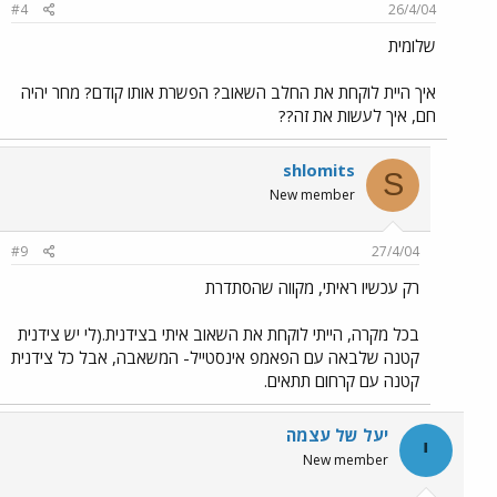
#4
26/4/04
שלומית
איך היית לוקחת את החלב השאוב? הפשרת אותו קודם? מחר יהיה
חם, איך לעשות את זה??
shlomits
S
New member
#9
27/4/04
רק עכשיו ראיתי, מקווה שהסתדרת
בכל מקרה, הייתי לוקחת את השאוב איתי בצידנית.(לי יש צידנית
קטנה שלבאה עם הפאמפ אינסטייל- המשאבה, אבל כל צידנית
קטנה עם קרחום תתאים.
יעל של עצמה
י
New member