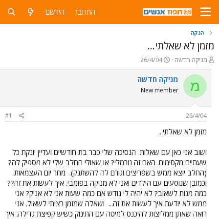
התחבר
הירשם
הנקה
מזמן לא שאלתי...
פ
פ
מניקה חדשה
26/4/04
ו
ו
ת
ר
מניקה חדשה
מ
ח
ס
New member
ה
ם
נ
ב
ו
ת
#1
26/4/04
ש
א
א
ר
מזמן לא שאלתי...
י
ך
ושוב אני כאן עם שאלות
הנסיכה שלי כבר בת חודשיים ועדיין יונקת כל
שעתיים מקסימום. האם זה נורמלי? או שאולי החלב שלי לא מספיק לה?
(החלב יוצא ממש בשפריצים וגורם לה להשתנק).
מחר יום העצמאות
וכמובן שנוסעים עם הילדים ואני לא מניקה בפומבי. איך לעשות את זה??
כמה מנות לשאוב? לא יהיה לי גודש אם כמה שעות אני לא אניק? אני
ממש לא יודעת איך לעשות את זה...
ושאלה שמזמן רציתי לשאול. אני
רואה שאתן ממליצות להיכנס למיטה עם התינוק כשיש קפיצת גדילה. איך