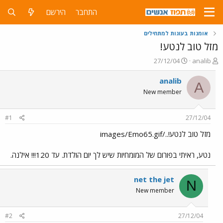
התחבר
הירשם
אומנות בעוגות למתחילים
מזל טוב לנטע!
פ
פ
27/12/04
analib
ו
ו
ת
ר
analib
A
ח
ס
New member
ה
ם
נ
ב
ו
ת
#1
27/12/04
ש
א
א
ר
מזל טוב לנטע!../images/Emo65.gif
י
ך
נטע, ראיתי בפורום של המומחיות שיש לך יום הולדת. עד 120!!! אילנה.
net the jet
N
New member
#2
27/12/04