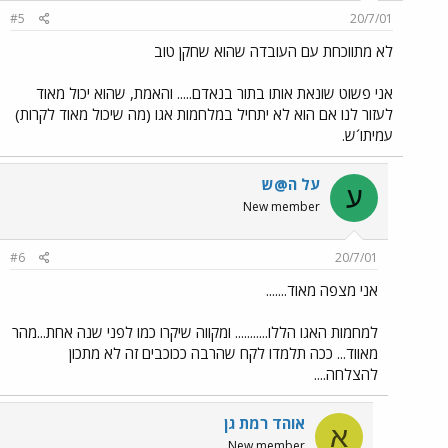
#5
20/7/01
לא מתווכחת עם העובדה שהוא שחקן טוב
אני פשוט שונאת אותו בתור בנאדם..... והאמת, שהוא יכול מאוד
לעזור לנו אם הוא לא יתחיל במלחמות אגו (מה שיכול מאוד לקרות)
עמיתו´ש.
על ה@ש
ע
New member
#6
20/7/01
אני מצפה מאוד.......
למחמות האגו הללו........... ומקווה שיקרו כמו לפני שנה אחת...מהר
מאווד... ככה תלמדו לקח שהרבה ככוכבים זה לא מתכון
להצלחה....
אוהד רמת גן
א
New member