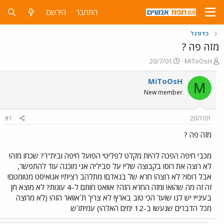
התחבר
הירשם
כדורגל
מזה פה ?
פ
פ
20/7/01
MiToOsH
ו
ו
ת
ר
MiToOsH
M
ח
ס
New member
ה
ם
נ
ב
ו
ת
#1
20/7/01
ש
א
א
ר
מזה פה ?
י
ך
מכבי חיפה הפכה להיות מקלט לפליטי הפועל חיפה ובית"ר? שכחו מזה!
לא רוצה את רוסו בקבוצה שלי! על סביליה אני מוכנה עוד להתפשר,
אבל רוסו? לא רוצה! חרא של בנאדם! מתלהב רציתי! אגואיסט מטומטם!
זה זה מה שהוא! ומזה החרא הזה? אוואט חותם ל-4 עונות? לא מוצא חן
בעיניי! יש לנו שוער הכי טוב בארץ! לא צריך ת´אוואר הזה! (לא מרוצה
מכל הדברים שנעשו ב-12 ימים האלה!) עמיתו´ש.