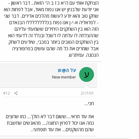
הצחקת אותי עם ה"א כ ז ב ה" הזאת... דבר ראשון -
אני יודעת שלבניון יש אגו נפוח מאוד, אבל לפחות הוא
שחקן טוב והוא יודע לעשות מהלכים אדירים.. דבר שני
- לפראליה א-י-ן אגו נפוח בכלללללללל! הבנאדם
הזה הוא בין השחקנים היחידים ששמעתי עליהם
שההצלחה לו עלתה לו לשכל ובגלל זה לדעתי הוא
בין השחקנים הטובים ביותר במכבי, שיודעים לשחק
אבל שומרים את כל מה שהם עושים בפרופורציה
הנכונה. עמיתו´ש.
על ה@ש
ע
New member
#12
21/7/01
חכי....
את עוד תראי.....ששום דבר לא הולך.... כמו שרוצים
כמה אגו יכול לפרוץ החוצה..... מהאנשים שחשבת
שהם מהשקטים.... את עוד תופתעי...