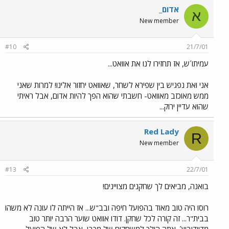
אדום_
א
New member
#10
21/7/01
עמיתו´ש, אז תחזירו לנו את אוואט...
אני ואת נפגיש בין שפירא לשחר, שאוואט יחזור אלינו! למרות שאני
ממש מאוכזב מאוואט- חשבתי שהוא הפך להיות אדום, אבל ראיתי
שהוא עדיין ירוק...
Red Lady
R
New member
#13
22/7/01
בואנה, מביאים לך שחקנים מצויינים!
רוסו היה טוב מאוד בהפועל חיפה ובב"ש... אז הייתה לו עונה לא משהו
בבית"ר... זה קורה לכל שחקן. דודו אוואט שוער הרבה יותר טוב
מדוידוביץ´. אתה הולך למשחקים של מכבי, אבל לא של הפועל.