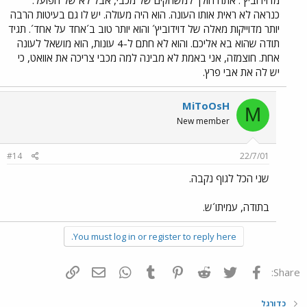
כנראה לא ראית אותו העונה. הוא היה מעולה. יש לו גם בעיטות הרבה
יותר מדוייקות מאלה של דוידוביץ´ והוא יותר טוב ב´אחד על אחד´. תגיד
תודה שהוא בא אליכם. והוא לא חתם ל-4 עונות, הוא מושאל לעונה
אחת. חוצמזה, אני באמת לא מבינה למה מכבי צריכה את אוואט, כי
יש לה את אבי פרץ.
MiToOsH
M
New member
#14
22/7/01
שני הכל לגוף נקבה.
בתודה, עמיתו´ש.
You must log in or register to reply here.
פייסבוק
Twitter
Reddit
Pinterest
Tumblr
WhatsApp
דואר אלקטרוני
הוסף קישור
Share:
כדורגל