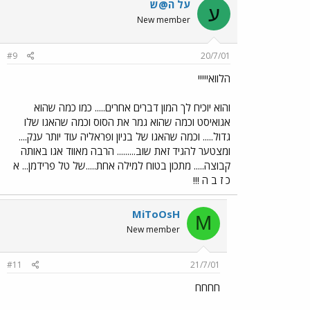
על ה@ש
ע
New member
#9
20/7/01
הלוואייייי
והוא יוכיח לך המון דברים אחרים..... כמו כמה שהוא
אגואיסט וכמה שהוא גמר את הסוס וכמה שהאגו שלו
גדול..... וכמה שהאגו של בניון ופראליה עוד יותר ענק....
ומצטער להגיד זאת שוב......... הרבה מאווד אגו באותה
קבוצה..... מתכון בטוח למילה אחת.....של טל פרידמן... א
כ ז ב ה !!!
MiToOsH
M
New member
#11
21/7/01
חחחח