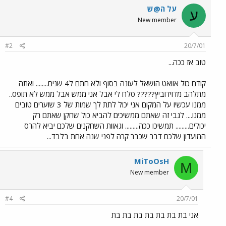
על ה@ש
ע
New member
#2
20/7/01
טוב אז ככה...
קודם כול אוואט הושאל לעונה בסוף ולא חתם ל4 שנים........ ואתה
מתלהב מדוידוביץ????? סלח לי אבל אני ממש אבל ממש לא תופס..
ממנו עכשיו על המקום אני יכול לתת לך שמות של 3 שוערים טובים
ממנו.... לגבי זה שאתם ממשיכים להביא כול שחקן שאתם רק
יכולים......... תמשיכו ככה......... וגאוות השחקנים שלכם יביא להרס
המועדון שלכם דבר שכבר קרה לפני שנה אחת בלבד...
MiToOsH
M
New member
#4
20/7/01
אני בת בת בת בת בת בת בת