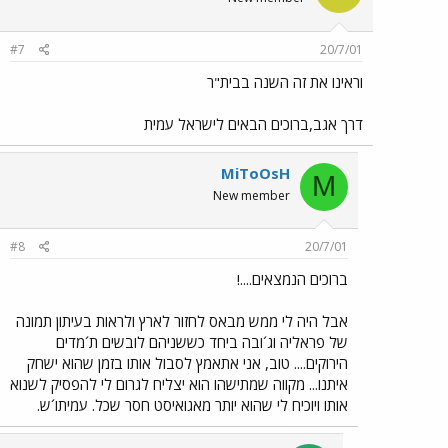
#7
20/7/01
וראינו את זה השנה בבית"ר
דרך אגב,ברוכים הבאים לישראל עמית
MiToOsH
M
New member
#8
20/7/01
ברוכים הנמצאים....!
אבל היה לי ממש מבאס לחזור לארץ ולראות בעיתון תמונה
של פראליה וג´ובה ביחד כששניהם לובשים ת´מדים
הירוקים.... טוב, אני אתאמץ לסבול אותו בזמן שהוא ישחק
איתנו... מקווה שמתישהו הוא יצליח לגרום לי להפסיק לשנוא
אותו ויוכיח לי שהוא יותר מאגואיסט חסר שכל. עמיתו´ש.