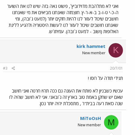
ואני לא מתלהבת מדוידוביץ´, פשוט גאה בזה שיש לנו את השוער
ה-כ-י ט-ו-ב ב-א-ר-ץ. חוצמזה שאנחנו מביאים את מי שאנחנו
חושבים שיכול לעזור לנו להיות חזקים יותר (למעט ג´ובה), ומי
שאנחנו חושבים שיכול לעזור לנו לעשות היסטוריה ולהגיע לליגת
האלופות (ושוב - למעט ג´ובה). עמיתו´ש.
kirk hammet
K
New member
#3
20/7/01
תגידי תודה על רוסו !
עכשיו כשבניון לא פותח את העונה גם ככה תהיו חרטה ואני חושב
שאם יש שחקן באמת טוב בארץ זה ג´ובאני. אני לא חושב שהיה לו
שנה כזאת רעה בבית"ר , מתסכלת יהיה יותר נכון.
MiToOsH
M
New member