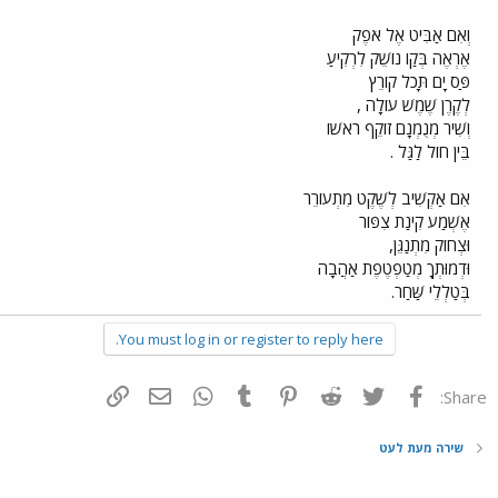
וְאִם אַבִּיט אֶל אֹפֶק
אֶרְאֶה בְּקַו נוֹשֵׁק לִרְקִיעַ
פַּס יָם תָּכֹל קוֹרֵץ
לְקֶרֶן שֶׁמֶשׁ עוֹלָה ,
וְשִׁיר מְנֻמְנָם זוֹקֵף רֹאשׁוֹ
בֵּין חוֹל לַגַּל .
אִם אַקְשִׁיב לְשֶׁקֶט מִתְעוֹרֵר
אֶשְׁמַע קִינַת צִפּוֹר
וּצְחוֹק מִתְנַגֵּן,
וּדְמוּתְךָ מְטַפְטֶפֶת אַהֲבָה
בְּטַלְלֵי שַּׁחַר.
You must log in or register to reply here.
פייסבוק
Twitter
Reddit
Pinterest
Tumblr
WhatsApp
דואר אלקטרוני
הוסף קישור
Share:
שירה מעת לעט