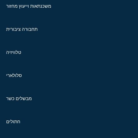
משכנתאות וייעוץ מחזור
תחבורה ציבורית
טלוויזיה
סלולארי
מבשלים כשר
חתולים