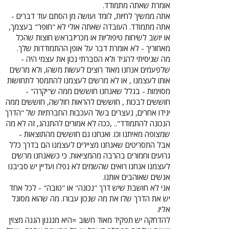
אומרת שאתה מתמודד.
אתה ממשיך לחיות, לומד ועושה מן הסתם עוד דברים -
אתה מתמודד. העובדה שאתה אולי לא "חופר" בעצמך,
או יושב לשיחות טיפוליות או מכריזבראש חוצות שהכל
מאחוריך - לא אומרת דבר על אופן ההתמודדות שלך.
מה שניסיתי להגיד ולא הסברתי נכון את עצמי היה -
שלפעמים אנחנו מאוד רוצים לעשות משהו, ולא מרשים
אותו לעצמנו , או לא מרשים לעצמנו להתמסר לתחושות
מסוימות - בגלל שאנחנו חוששים ממה ש"יקרה" -
חוששים לבכות , חוששים להראות חולשה, חוששים ממה
יגידו אחרים, נעצרים בשל העכבות החברתיות של "הדרך
הנכונה להתמודד".. ,ככה לא אמורים להתנהג, זה לא מה
שמצופה מאיתנו וכו. ואנחנו גם חוששים מהתוצאות -
אבל התסריטים שאנחנו מציירים לעצמנו הם בדרך כלל
גרועים וחמורים בהרבה מהמציאות. כי כשאנחנו מרשים
לעצמנו אנחנו רואים שהשמים לא נפלו ועדיין יש סביבנו
אנשים שאוהבים אותנו.
אני לא חושבת שיש דרך "נכונה" או "טובה" - לכל אחד
יש את הדרך שלו את מה שנכון עבורו. מה שהוא מסוגל
אליו.
להדחקה יש תפקיד מאוד חשוב =היא מנגנון הגנה מצוין