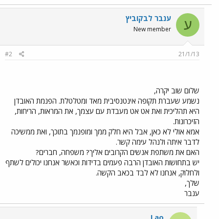
ענבר לבקוביץ
ע
New member
#2
21/1/13
שלום שוב יקרה,
נשמע שעברת תקופה אינטנסיבית מאד ומטלטלת. הפנמת האובדן
היא תהליכית ואת אט אט מעבדת עם עצמך, את המראות, הריחות,
הזיכרונות.
אמא אולי לא כאן, אבל היא חלק ממך ומופנמך בתוכך, ואת ממשיכה
לדבר איתה ולנהל עימה קשר.
האם את משתפת אנשים הקרובים אליך? משפחה, חברים?
יש בתחושות האובדן הרבה פעמים בדידות וכאשר אנחנו יכולים לשתף
ולחלוק, אנחנו לא לבד בכאב הקשה.
שלך,
ענבר
Lao