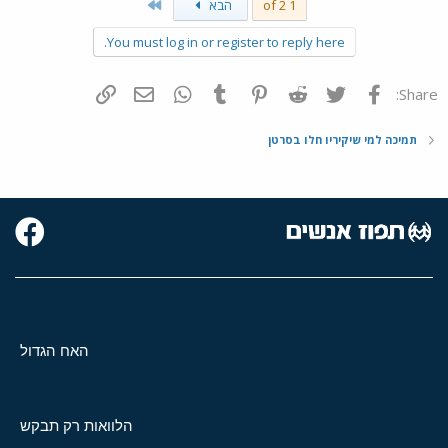
Last
1 of 2
הבא
You must log in or register to reply here.
פייסבוק
Twitter
Reddit
Pinterest
Tumblr
WhatsApp
דואר אלקטרוני
הוסף קישור
Share:
תמיכה למי שיקיריו חלו בסרטן
האח הגדול
הלוואות רק תבקש