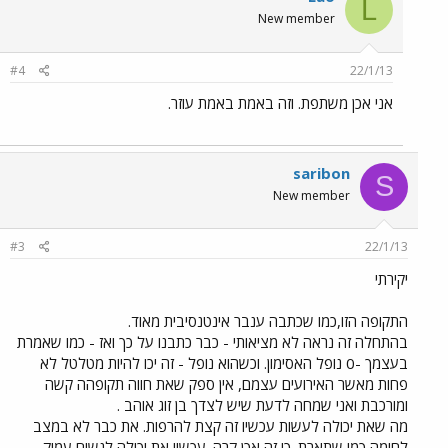
L
New member
#4
22/1/13
אני אכן משתפת. וזה באמת באמת עוזר.
saribon
S
New member
#3
22/1/13
יקירתי
התקופה הזו,כמו שכתבה ענבר אינטנסיבית מאוד.
בהתחלה זה נראה לא מציאותי - כבר כתבנו על כך ואז - כמו שאמרת
בעצמך -0 נופל האסימון. וכשהוא נופל - זה יכו להיות מטלטל לא
פחות מאשר האירועים עצמם, אין ספק שאת חווה תקופהה קשה
ומורכבת ואני שמחה לדעת שיש לצדך בן זוג אוהב .
מה שאת יכולה לעשות עכשיו זה קצת להרפות. את כבר לא במצב
לחימה כמו שתארת. כי זה אכן קרה. עכשיו את יכולה לנשום עמוק,