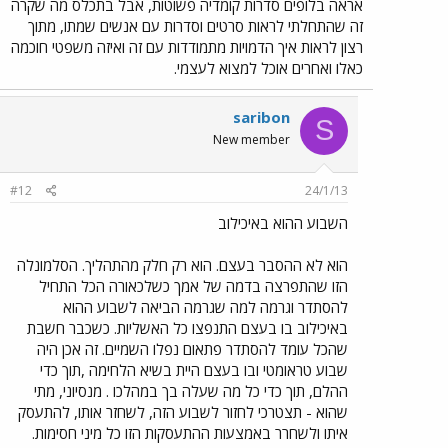
אראה בלופים סדרות קומדיה פשוטות, אבל בתכלס מה שקרה
זה שהתחלתי לראות סרטים וסדרות עם אנשים שמתו, מתוך
רצון לראות איך הדמויות מתמודדות עם זה ואיזה משפטי חוכמה
כאלו ואחרים אוכל למצוא לעצמי.
saribon
S
New member
#12
24/1/13
השבוע ההוא באיכילוב
הוא לא ההסבר בעצם. הוא רק חלק מהתהליך. הסלמונלה
הזו שהתפרצה בדמה של אמך כשלכאורה הכל התחיל
להסתדר וגרמה למה שגרמה הביאה לשבוע ההוא
באיכילוב בו בעצם התנפצו כל האשליות. כשכבר חשבת
שהכל עומד להסתדר פתאום נפלו השמיים. זה אכן היה
שבוע טראומטי ובו בעצם היית בשיא הלחימה ,תוך כדי
ההלם, תוך כדי כל מה שעלה בך במהלכו . מנסיוני, מתי
שהוא - תצטרכי לחזור לשבוע הזה, לשחזר אותו, להתעסק
איתו ולשחרר באמצעות ההתעסקות הזו כל מיני חסימות.