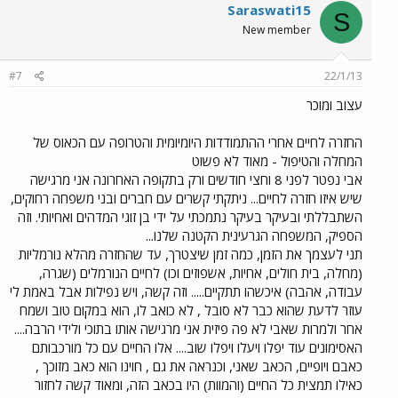
Saraswati15
S
New member
#7
22/1/13
עצוב ומוכר
החזרה לחיים אחרי ההתמודדות היומיומית והטרופה עם הכאוס של
המחלה והטיפול - מאוד לא פשוט
אבי נפטר לפני 8 וחצי חודשים ורק בתקופה האחרונה אני מרגישה
שיש איזו חזרה לחיים... ניתקתי קשרים עם חברים ובני משפחה רחוקים,
השתבללתי ובעיקר בעיקר נתמכתי על ידי בן זוגי המדהים ואחיותי. וזה
הספיק, המשפחה הגרעינית הקטנה שלנו...
תני לעצמך את הזמן, כמה זמן שיצטרך, עד שהחזרה מהלא נורמליות
(מחלה, בית חולים, אחיות, אשפוזים וכו) לחיים הנורמלים (שגרה,
עבודה, אהבה) איכשהו תתקיים..... וזה קשה, ויש נפילות אבל באמת לי
עוזר לדעת שהוא כבר לא סובל , לא כואב לו, הוא במקום טוב ושמח
אחר ולמרות שאבי לא פה פיזית אני מרגישה אותו בתוכי ולידי הרבה....
האסימונים עוד יפלו ויעלו ויפלו שוב.... אלו החיים עם כל מורכבותם
כאבם ויופיים, הכאב שאני, וכנראה את גם , חוינו הוא כאב מזוכך ,
כאילו תמצית כל החיים (והמוות) היו בכאב הזה, ומאוד קשה לחזור