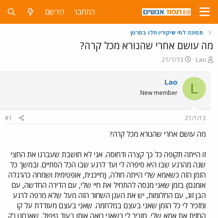
התחבר
הירשם
תמיכה למי שיקיריו חלו בסרטן
מה עושם אחרי שהנורא מכל קרה?
פ
פ
21/1/13
Lao
ו
ו
ת
ר
Lao
L
ח
ס
New member
ה
ם
נ
ב
ו
ת
#1
21/1/13
ש
א
א
ר
מה עושם אחרי שהנורא מכל קרה?
י
ך
זו הייתה תקופה כל כך קצרה ודחוסה. אני לא חושבת שעברנו את החצי
שנה מהרגע שבו היא סיפרה לי ועד לרגע שבו הכל הסתיים. ובמשך כל
הזמן הזה כשאמא שלי הייתה חולה, {חייכנית, אופטימית ושמחה כהרגלה
אומנם} בזמן שאני מנסה להתחיל את חיי שלי, עם הדירה החדשה, עם
הבן זוג, עם החלומות, יש את הענן השחור הזה מעל שלא מרפה לרגע
ומזכיר לי כל הזמן שאני בעצם במלחמה. שאני בעצם מעודדת על קו
החזית את אמא שלי, מזכיר לי כשאני רואה אותו בעוד טיפול, שאנחנו רק