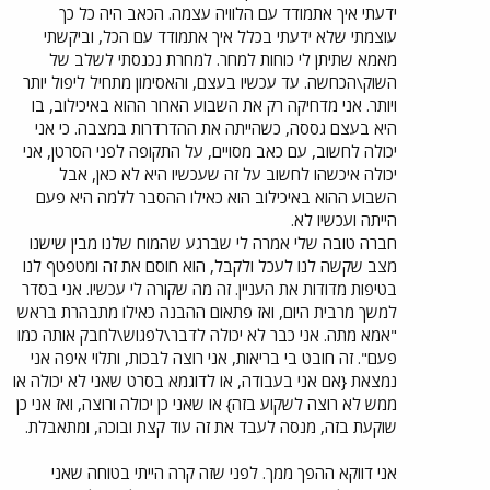
ידעתי איך אתמודד עם הלוויה עצמה. הכאב היה כל כך
עוצמתי שלא ידעתי בכלל איך אתמודד עם הכל, וביקשתי
מאמא שתיתן לי כוחות למחר. למחרת נכנסתי לשלב של
השוק\הכחשה. עד עכשיו בעצם, והאסימון מתחיל ליפול יותר
ויותר. אני מדחיקה רק את השבוע הארור ההוא באיכילוב, בו
היא בעצם גססה, כשהייתה את ההדרדרות במצבה. כי אני
יכולה לחשוב, עם כאב מסויים, על התקופה לפני הסרטן, אני
יכולה איכשהו לחשוב על זה שעכשיו היא לא כאן, אבל
השבוע ההוא באיכילוב הוא כאילו ההסבר ללמה היא פעם
הייתה ועכשיו לא.
חברה טובה שלי אמרה לי שברגע שהמוח שלנו מבין שישנו
מצב שקשה לנו לעכל ולקבל, הוא חוסם את זה ומטפטף לנו
בטיפות מדודות את העניין. זה מה שקורה לי עכשיו. אני בסדר
למשך מרבית היום, ואז פתאום ההבנה כאילו מתבהרת בראש
"אמא מתה. אני כבר לא יכולה לדבר\לפגוש\לחבק אותה כמו
פעם". זה חובט בי בריאות, אני רוצה לבכות, ותלוי איפה אני
נמצאת {אם אני בעבודה, או לדוגמא בסרט שאני לא יכולה או
ממש לא רוצה לשקוע בזה} או שאני כן יכולה ורוצה, ואז אני כן
שוקעת בזה, מנסה לעבד את זה עוד קצת ובוכה, ומתאבלת.
אני דווקא ההפך ממך. לפני שזה קרה הייתי בטוחה שאני