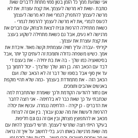
אני שומעת ממך כל הזמן בטון סמוי מתחת לדברים שאת
כותבת -שאת לא מרשה לעצמך..את קצת עוצרת. את לא
מרשה לעצמך להתפרק לגמרי ואת לא מרשה לעצמך
לכעוס לגמרי ,את לא מרשה לעצמך להרפות לגמרי -
כשאת מתחילה להרפות ונניח לצאת ולצחוק עם חברים את
מרגישה לא נעים, אבל גם כשאת מתחילה לשקוע בעצב
את קצת עוצרת את עצמך..
יקיריתי -עברה עליך חוויה עוצמתית וקשה מאוד. איבדת את
אמך. כשיש משפחה גדולה ותומכת זה לעתים קל יותר ,אבל
בסיטואציה כמו שלך - בה את בת יחידה - את בעצם די
לבד עם הכאב הזה. בן הזוג שלך שלצדך - יכול לתמוך בך
עד אין סוף אבל בסופו של דבר זה לא הכאב שלו. ועם
הכאב הזה - את מתמודדת בעצמך -כמה שלא תהיי מוקפת
באנשים אוהבים ותומכים.
אם נחזור להודעה הקודמת ולכך שאמרת שהתחברת למה
שכתבתי על כך שאת כבר לא בלחימה - אני רוצה לחבר
את הדברים - כן יקירה - הלחימה נגמרה. עכשיו את יכולה
להרפות ולעשות את מה שנכון עבורך. בין אם זה לצרוח
מכאב או להתפוצץ מצחוק ובין אם זה גם וגם חליפות.
בעיקר הייתי רוצה שתרשי לעצמך. תרשי לעצמך להיות עם
מה שאת מרגישה באותו רגע. בלי לחשוב על איך זה נראה
או מה אחרים חושבים. והכי חשוב - לדעת שזה לוקח זמן,