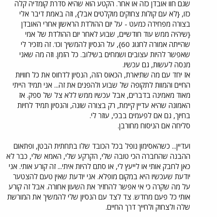
שגם חוו אובדן כזה או אחר. הקטע הוא שהיא סדרת קומדיה קלה
כזו, {לא עם קולות צחוקים מוקלטים אבל}, וזה באמת דיבר אלי
בצורה מפחידה כמעט - על יום ההולדת הראשון אחרי האובדן
{שיהיה ממש עוד חודשיים, שבוע לאחר יום ההולדת של אמי
שהייתה אמורה לחגוג 60}, על הנסיון להמשיך וכו'. זה מזכיר לי
שאפשר להיות עצובים ושמחים בשילוב. כל הזמן. וזה מה שאני
מנסה לעשות, גם עכשיו.
אז יחד עם מה שתיארת, הכאוס הזה, הנסיון לדחוס את כל חוויות
החיים והמוות לתקופה של שבוע ולהפנים את זה... אני תמיד הייתי
מאוד מאמינה בדברים, אבל עכשיו ממש ללא צל של ספק. אז
האמונה שהיא עדיין קיימת, רק בצורה שונה, והנסיון תמיד לחיות
בחיוך, גם אם לפעמים בבכי, עוזר לי.
סליחה אם הניסוח מחורבן.
ועדיין... כשהאסימון נופל בכל הכובד שלו בתחתית הבטן, ופתאום
ההבנה שהחברה הכי טובה שלי, הקרקע שלי, האמא שלי, כבר לא
כאן לחבק אותי או לייעץ לי, או סתם להיות איתי... זה קורע אותי. אני
יודעת שעכשיו היא במקום מופלא. אני יודעת שאין טעם להצטער
על מה שקרה כי אי אפשר להחזיר את השעון אחורה. אבל זה קורע
אותי כל פעם מחדש. צד לצד עם הנסיון שלי להמשיך את המורשת
שלה ולצחוק ולחייך דרך החיים.