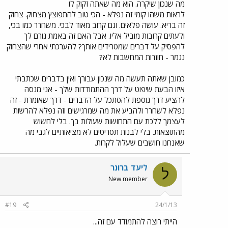
מה שנכון שיקרה. הוא מה שאתה זקוק לו
לראות משהו קומי זה נפלא - הכי טוב להתפוצץ מצחוק. צחוק
זה בריא. עושה פלאים. וגם קרוב מאוד לבכי. משחרר כמו בכי,
ולעתים קרובות מוביל אליו. אבל האם זה באמת גורם לך
להפסיק על דברים שמטרידים אותך? להערכתי אחרי שהצחוק
נגמר - חוזרות המחשבות לא?
כמובן שאתה תעשה מה שנכון עבורך ואין בדברים שכתבתי
איזו הבעת שיפוט על דרך ההתמודדות שלך - אני מנסה
להציע דרך נוספת להסתכל על הדברים - דרך שאומרת - זה
נפלא לשחרר ולהביע את מה שמרגישים וזה נפלא להרשות
לעצמך ללכת עם התחושות שעולות בך. בלי לחשוש
מהתוצאות. בלי לבנות תסריטים לא מציאותיים לגבי מה
שאנחנו חושבים שעלול לקרות.
ליעד ברונר
ל
New member
#19
24/1/13
הייתי רוצה להתמודד עם זה...