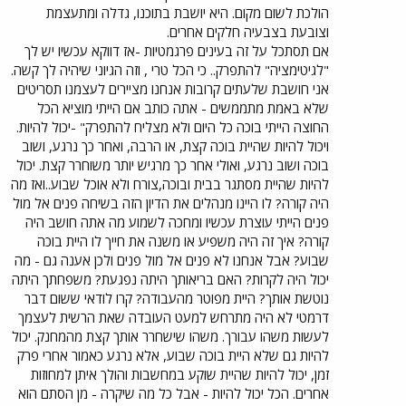
הולכת לשום מקום. היא יושבת בתוכנו, גדלה ומתעצמת
וצובעת בצבעיה חלקים אחרים.
אם תסתכל על זה בעינים פרגמטיות -אז דווקא עכשיו יש לך
"לגיטימציה" להתפרק.. כי הכל טרי , וזה הגיוני שיהיה לך קשה.
אני חושבת שלעתים קרובות אנחנו מציירים לעצמנו תסריטים
שלא באמת מתממשים - אתה כותב אם הייתי מוציא הכל
החוצה הייתי בוכה כל היום ולא מצליח להתפרק" -יכול להיות.
ויכול להיות שהיית בוכה קצת, או הרבה, ואחר כך נרגע, ושוב
בוכה ושוב נרגע, ואולי אחר כך מרגיש יותר משוחרר קצת. יכול
להיות שהיית מסתגר בבית ובוכה,צורח ולא אוכל שבוע..ואז מה
היה קורה? לו היינו מנהלים את הדיון הזה בשיחה פנים אל מול
פנים הייתי עוצרת עכשיו ומחכה לשמוע מה אתה חושב היה
קורה? איך זה היה משפיע או משנה את חייך לו היית בוכה
שבוע? אבל אנחנו לא פנים אל מול פנים ולכן אענה גם - מה
יכול היה לקרות? האם בריאותך היתה נפגעת? משפחתך היתה
נוטשת אותך? היית מפוטר מהעבודה? קרו לודאי ששום דבר
דרמטי לא היה מתרחש למעט העובדה שאת הרשית לעצמך
לעשות משהו עבורך. משהו שישחרר אותך קצת מהמחנק. יכול
להיות גם שלא היית בוכה שבוע, אלא נרגע כאמור אחרי פרק
זמן, יכול להיות שהיית שוקע במחשבות והולך איתן למחוזות
אחרים. הכל יכול להיות - אבל כל מה שיקרה - מן הסתם הוא