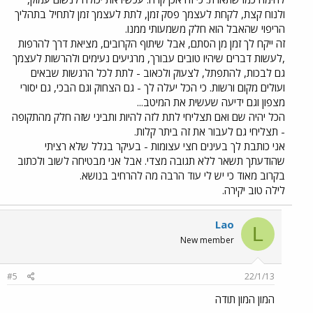
ולנוח קצת, לקחת לעצמך פסק זמן, לתת לעצמך זמן לתחיל בתהליך
הריפוי שהאבל הוא חלק משמעותי ממנו.
זה ייקח לך זמן מן הסתם, אבל שיתוף הקרובים, מציאת דרך להרפות
,לעשות דברים שיהיו טובים עבורך, מרגיעים נעימים ולהרשות לעצמך
גם לבכות, להתפתל, לצעוק ולכאוב - לתת לכל הרגשות שבאים
ועולים מקום ורשות. כי הכל יעלה לך - גם הצחוק וגם הבכי, גם יסורי
מצפון וגם ידיעה שעשית את המיטב...
הכל יהיה שם ואם תצליחי לתת לזה להיות ותביני שזה חלק מהתקופה
- תצליחי גם לעבור את זה ביתר קלות.
אני כותבת לך בעינים חצי עצומות - בעיקר בגלל שלא רציתי
שהודעתך תשאר ללא תגובה מצדי. אבל אני מבטיחה לשוב ולכתוב
בקרוב מאוד כי יש לי עוד הרבה מה להרחיב בנושא.
לילה טוב יקירה.
Lao
L
New member
#5
22/1/13
המון המון תודה