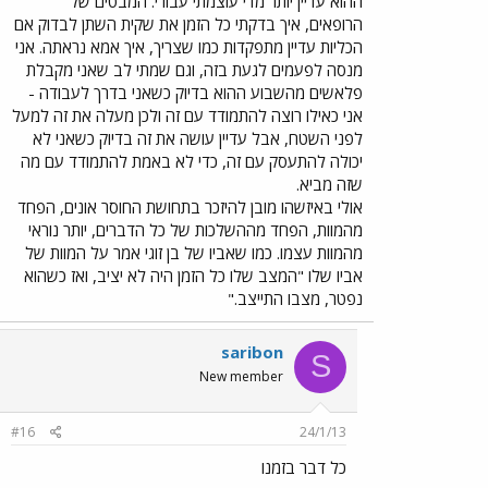
ההוא עדיין יותר מדי עוצמתי עבורי. המבטים של
הרופאים, איך בדקתי כל הזמן את שקית השתן לבדוק אם
הכליות עדיין מתפקדות כמו שצריך, איך אמא נראתה. אני
מנסה לפעמים לגעת בזה, וגם שמתי לב שאני מקבלת
פלאשים מהשבוע ההוא בדיוק כשאני בדרך לעבודה -
אני כאילו רוצה להתמודד עם זה ולכן מעלה את זה למעל
לפני השטח, אבל עדיין עושה את זה בדיוק כשאני לא
יכולה להתעסק עם זה, כדי לא באמת להתמודד עם מה
שזה מביא.
אולי באיזשהו מובן להיזכר בתחושת החוסר אונים, הפחד
מהמוות, הפחד מההשלכות של כל הדברים, יותר נוראי
מהמוות עצמו. כמו שאביו של בן זוגי אמר על המוות של
אביו שלו "המצב שלו כל הזמן היה לא יציב, ואז כשהוא
נפטר, מצבו התייצב."
saribon
S
New member
#16
24/1/13
כל דבר בזמנו