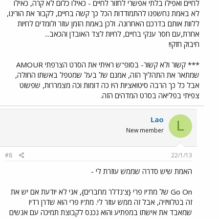
לחיים ואפילו בלתי אפשרי לחזור לחיים - כאילו כלום לא קרה, כאילו
לא באמת נחשפנו להתמודדות הכל כך קשה בחיים, לקבור את הורינו,
ללוות אותם בדרכם האחרונה. ולכן באמת הזמן עוזר ולומדים לחיות
אחרת,עם חסר ענקי בחיים, לחיות לצד האובדן והכאב...
חיבוק חזק!!
*** קשור ולא קשור- בסופ"ש ראיתי את הסרט הצרפתי AMOUR
שמתאר את התהליך הזה, אמנם של בעל שמטפל באשתו החולה,
אבל כל כך הרבה סיטואציות היו כה דומות וכה מצמררות, שפשוט
צפיתי בפליאה בסרט המדהים הזה.
Lao
L
New member
#8
22/1/13
האמת שיש סדרה שממש עוזרת לי -
Go On של מת'יו פרי {צ'נדלר מחברים}, אני לא יודעת אם יש את
זה בטלוויזיה, אבל זה ממש עוזר לי. מת'יו פרי הוא שדרן רדיו
שמאבד את אישתו במפתיע והוא נכנס לקבוצת תמיכה עם אנשים