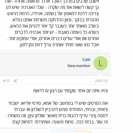
וישנם שלבים במהלך האבל או כל טרואמה אחרת -שכל
כך קשה לשאת את מה שקרה - שכל האנרגיה שיש לנו
צריכה ללכת למאמץ של נשימה, אכילה, הרמת הראש
מהכרית בבוקר...וכאן ההדחקה משרתת אותנו נפלא.
בשלב מאוחר יותר כשכבר קל יותר להרים את הראש,
כשלא כל נשימה כואבת - יש יותר אנרגיה לדברים
אחרים ואז אולי עולים דברים אחרים, אולי עמוקים יותר..
אבל כמו שאני תמיד אומרת צריך לתת זמן לזמן..
Lao
L
New member
#15
24/1/13
והיה איזה יום אחד שקמתי עם רצון עז לראות
את הסרטים שיש לי במחשב של אמא, סירטי ווידיאו. ישבתי
וראיתי, ובכיתי, התחלתי ממש להרביץ לשולחן אז עברתי
לספה {הרי עדיף להכות כרית מאשר שולחן עץ}. וזה משחרר.
זה עוזר. בכיתי ככה.. פחות משעה. ושיחררתי. לפחות קצת.