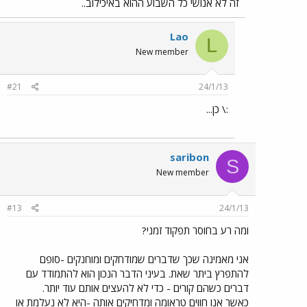
זה לא אנושי כל השבוע ההוא באיכילוב..
Lao
L
New member
#21
24/1/13
:\ כן...
saribon
S
New member
#13
24/1/13
ומה רע בחוסר תפקוד זמני?
אני מאמינה שכך שדברים שמודחקים ומוחנקים -סופם
להתפרץ ביתר שאת. בעיני הדבר הנכון הוא להתמודד עם
דברים כשהם קורים - כדי לא להעצים אותם עוד יותר.
כאשר אנו חווים טראומה ומדחיקים אותה -היא לא נעלמת או