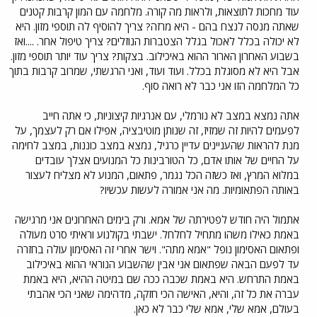
עוד מחכות לתוצאות, ולראות מה קורה. מלחמה עם המון קרבות קטנים
שאתה מנסה לנצח בהם - היא מרזה? צריך להוסיף לה תוספי מזון. היא
לא יכולה בכלל לאכול בגלל הצטברות הנוזלים? צריך טיפול אחר. ....ואז
בשבוע האחרון הארור ההוא באיכילוב. בצקות? צריך עוד יותר תוספי מזון.
אבל היא לא מסוגלת בכלל. ועוד ועוד, ואני הרגשתי, שמרוב קרבות בתוך
כל המלחמה הזו אני כבר לא רואה סוף.
אתה נמצא במצב לא נורמלי, עם אנרגיות קיצוניות, כי אתה חייב
לפעמים להיות זה שמזיז, זה שנותן מוטיבציה, אפילו אם רק לעצמך, על
מנת להראות שהעניינים עדיין כרגיל, נמצא במצב כוננות, במצב לחימה
על החיים של אותו אדם, כל הטורבינות כל המנועים אצלך עובדים
במלוא המרץ, ואז כשזה הכל נגמר, פתאום, המנוע לא מצליח לעצור
באותה הפתאומיות. מה אני אמורה לעשות עכשיו?
אתמול היה חודש לפטירתה של אמא. ורק בימים האחרונים אני מרגישה
באמת כאילו משהו מתחיל לחלחל. ישבתי בקולנוע וראיתי סרט מעולה
ופתאום האסימון נופל "אמא מתה". וישר אחרי זה האסימון עולה בחזרה
עד לפעם הבאה שפתאום אני אבין שהשבוע הנוראי ההוא באיכילוב
באמת התרחש. היא באמת שכבה ככה שם במיטה ההיא, היא באמת
עברה את כל זה, והיא, האישה הכי חזקה, מדהימה שאני הכי אהבתי
בעולם, אמא שלי, אמא שלי כבר לא כאן.