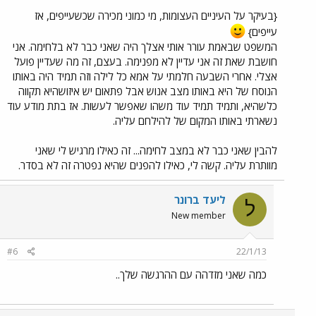
{בעיקר על העיניים העצומות, מי כמוני מכירה שכשעייפים, אז
עייפים}
המשפט שבאמת עורר אותי אצלך היה שאני כבר לא בלחימה. אני
חושבת שאת זה אני עדיין לא מפנימה. בעצם, זה מה שעדיין פועל
אצלי. אחרי השבעה חלמתי על אמא כל לילה וזה תמיד היה באותו
הנוסח של היא באותו מצב אנוש אבל פתאום יש איזושהיא תקווה
כלשהיא, ותמיד תמיד עוד משהו שאפשר לעשות. אז בתת מודע עוד
נשארתי באותו המקום של להילחם עליה.
להבין שאני כבר לא במצב לחימה... זה כאילו מרגיש לי שאני
מוותרת עליה. קשה לי, כאילו להפנים שהיא נפטרה זה לא בסדר.
ליעד ברונר
ל
New member
#6
22/1/13
כמה שאני מזדהה עם ההרגשה שלך..