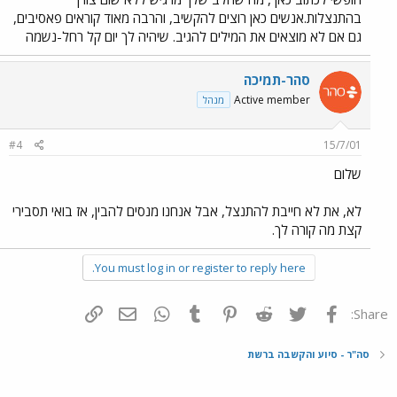
בהתנצלות.אנשים כאן רוצים להקשיב, והרבה מאוד קוראים פאסיבים,
גם אם לא מוצאים את המילים להגיב. שיהיה לך יום קל רחל-נשמה
סהר-תמיכה
Active member
מנהל
#4
15/7/01
שלום
לא, את לא חייבת להתנצל, אבל אנחנו מנסים להבין, אז בואי תסבירי
קצת מה קורה לך.
You must log in or register to reply here.
פייסבוק
Twitter
Reddit
Pinterest
Tumblr
WhatsApp
דואר אלקטרוני
הוסף קישור
Share:
סה"ר - סיוע והקשבה ברשת