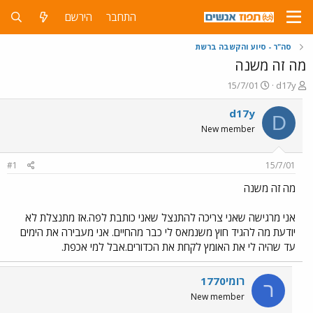
התחבר
הירשם
סה"ר - סיוע והקשבה ברשת
מה זה משנה
פ
פ
15/7/01
d17y
ו
ו
ת
ר
d17y
D
ח
ס
New member
ה
ם
נ
ב
ו
ת
#1
15/7/01
ש
א
א
ר
מה זה משנה
י
ך
אני מרגישה שאני צריכה להתנצל שאני כותבת לפה.אז מתנצלת לא
יודעת מה להגיד חוץ משנמאס לי כבר מהחיים. אני מעבירה את הימים
עד שהיה לי את האומץ לקחת את הכדורים.אבל למי אכפת.
רומי1770
ר
New member