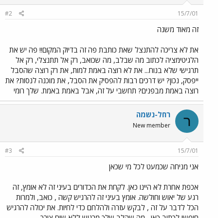
#2
15/7/01
זה מאוד משנה
את לא צריכה להתנצל שאת כותבת פה זה בדיוק המקום!! פה יש את
הלגיטימציה לכתוב מה שבלב, מה שכואב, רק אל תתנצלי, רק אל
תרגישי שלא בנוח... את לא רוצה באמת למות, את רק רוצה שהסבל
ייפסק, נכון? יש דרכים רבות להפסיק את הסבל, את מוכנה לנסות? את
רוצה באמת מבפנים? תחשבי על זה, אבל באמת באמת. שלך רומי
רחל-נשמה
ר
New member
#3
15/7/01
אני מניחה שכמעט לכל מי שכאן
אכפת אחרת לא היינו כאן. לקחת את הכדורים בעיני זה לא אומץ, זה
רגע של יאוש וחולשה. אומץ בעיני זה להרגיש קשה , כואב, ולמרות
הכל לדבר על זה , לבקש עזרה ולהלחם כדי לחיות. את יכולה להרגיש
חופשי לכתוב כאן , מה שהלב שלך מרגיש ללא שום צורך