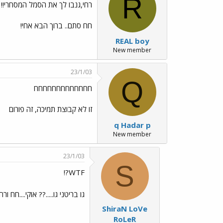
R
רחי,גנבו לך את הסמל המסחרי!!
חח סתם.. ברוך הבא אחי!
REAL boy
New member
23/1/03
Q
חחחחחחחחחחחחח
זו לא קבוצת תמיכה, זה פורום
q Hadar p
New member
23/1/03
S
WTF?!
גו בריטני גו.....?? אוקי....חח
ShiraN LoVe
RoLeR