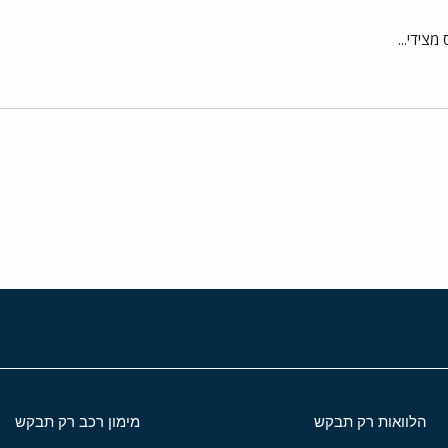
צידי...
י
שור
הלוואות רק תבקש
מימון רכב רק תבקש