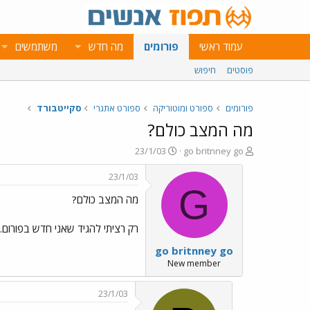
עמוד ראשי
פורומים
מה חדש
משתמשים
פוסטים
חיפוש
פורומים
ספורט ומוטוריקה
ספורט אתגרי
סקייטבורד
מה המצב כולם?
פ
פ
23/1/03
go britnney go
ו
ו
ת
ר
23/1/03
ח
ס
G
מה המצב כולם?
ה
ם
נ
ב
ו
ת
רק רציתי להגיד שאני חדש בפורום...
ש
א
go britnney go
א
ר
י
New member
ך
23/1/03