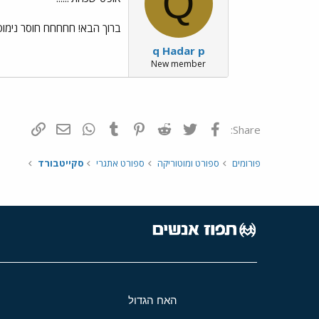
Q
ברוך הבא! חחחחח חוסר נימוס מ
q Hadar p
New member
פייסבוק
Twitter
Reddit
Pinterest
Tumblr
WhatsApp
דואר אלקטרונ
הוסף קי
Share:
פורומים
ספורט ומוטוריקה
ספורט אתגרי
סקייטבורד
האח הגדול