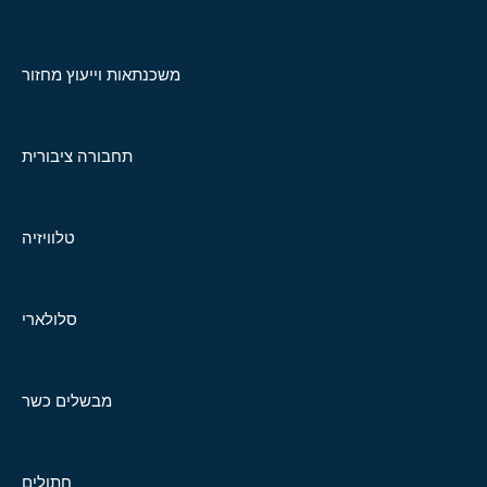
משכנתאות וייעוץ מחזור
תחבורה ציבורית
טלוויזיה
סלולארי
מבשלים כשר
חתולים