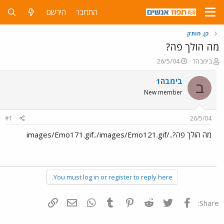
התחבר
הירשם
כן, מותק
מה הולך פה?
פ
פ
בימבה1
26/5/04
ו
ו
ת
ר
בימבה1
ב
ח
ס
New member
ה
ם
נ
ב
ו
ת
#1
26/5/04
ש
א
א
ר
מה הולך פה?../images/Emo171.gif../images/Emo121.gif
י
ך
You must log in or register to reply here.
פייסבוק
Twitter
Reddit
Pinterest
Tumblr
WhatsApp
דואר אלקטרוני
הוסף קישור
Share: