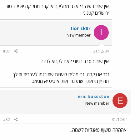
אין שום בעיה בלאדג' מחליקה או קרב מחליקה יא ילד טוב
ירושלים קטנוני
Iior sk8r
I
New member
#37
31/12/04
אין שום הסבר הגיוני לאם לקרוא לזה ז
זכר או נקבה- זה מילים לועזיות שתורגמו לעברית ותילך
תזדיין מי אתה שתלמד אותי איביט יא מניאכ
eric kossston
E
New member
#32
31/12/04
יאהההה כושון!! פאנקיות לשמה...