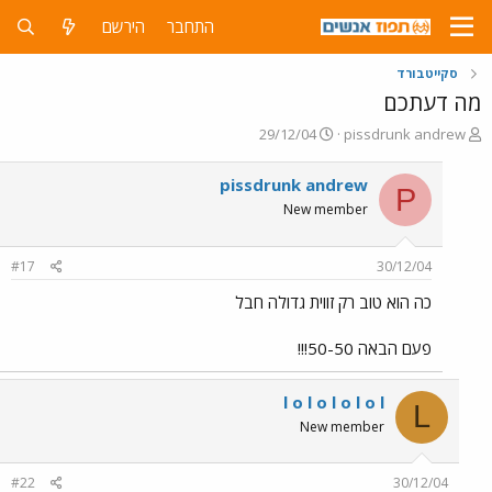
התחבר
הירשם
סקייטבורד
מה דעתכם
פ
פ
29/12/04
pissdrunk andrew
ו
ו
ת
ר
pissdrunk andrew
P
ח
ס
New member
ה
ם
נ
ב
ו
ת
#17
30/12/04
ש
א
א
ר
כה הוא טוב רק זווית גדולה חבל
י
ך
פעם הבאה 50-50!!!
l o l o l o l o l
L
New member
#22
30/12/04