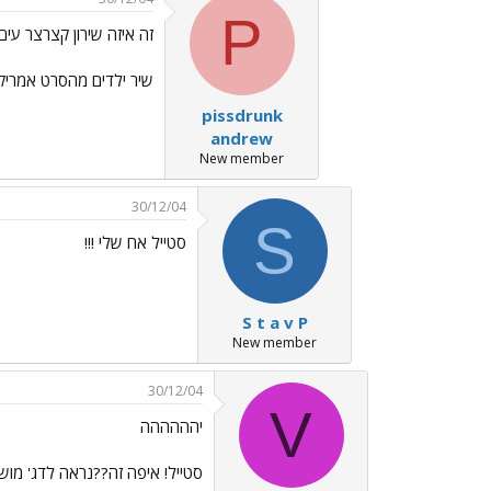
P
זה איזה שירון קצרצר עים
שיר ילדים מהסרט אמריק
pissdrunk
andrew
New member
30/12/04
S
סטייל אח שלי !!!
S t a v P
New member
30/12/04
V
יהההההה
סטייל! איפה זה??נראה לדג' מוש