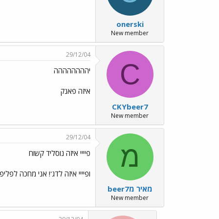
onerski
New member
29/12/04
C
יהההההההה
איזה פאנק
CKYbeer7
New member
29/12/04
מ
פיייי איזה נוסליד קשוח
ופיייי איזה לדג'! אני מחכה לפליפ 
מאיר מbeer7
New member