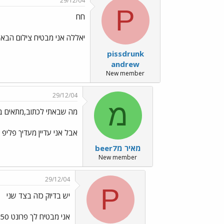
29/12/04
P
חח
יאללה אני מבטיח צילום הבא זה 50-50 סב
pissdrunk
andrew
New member
29/12/04
מ
מה שבאתי לכתוב,מתאים בק 
אבל אני עדיין מעדיך פליפ 
מאיר מbeer7
New member
29/12/04
P
יש בדיוק כזה בצד שני
אני מבטיח לך פרונט 50-50 בהיזדמנות חחח