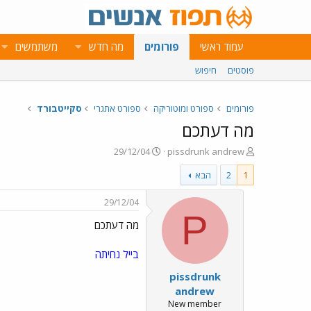
עמוד ראשי
פורומים
מה חדש
משתמשים
פוסטים
חיפוש
פורומים
ספורט ומוטוריקה
ספורט אתגרי
סקייטבורד
מה דעתכם
פ
פ
29/12/04
pissdrunk andrew
ו
ו
1
2
הבא
ת
ר
ח
ס
ה
ם
29/12/04
נ
ב
P
מה דעתכם
ו
ת
ש
א
א
ר
בייל
נחיתה
י
pissdrunk
ך
andrew
New member