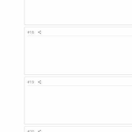
#18
#19
#20