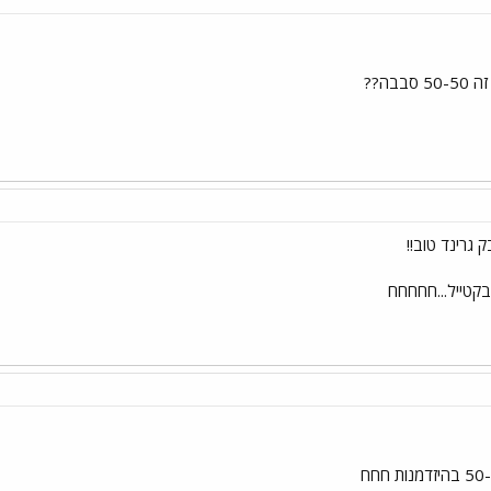
בה??
גרינד טוב!!
בקטייל...חחחחח