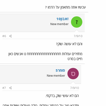
עכשיו אתה מתאמן על הדמו ?
זאבון10
ז
New member
#6
7/9/10
והם לא עושה שוק?
מחזירים עמלות חחחחחחחחחחחחחחחח נו אנשים כאן
חיים בסרט
סוחר5
ס
New member
#7
7/9/10
הם לא עושי שוק..בדקתי.
ותקרא טוב על ההחזר עמלות...כולה פעילות שיווקית אתה