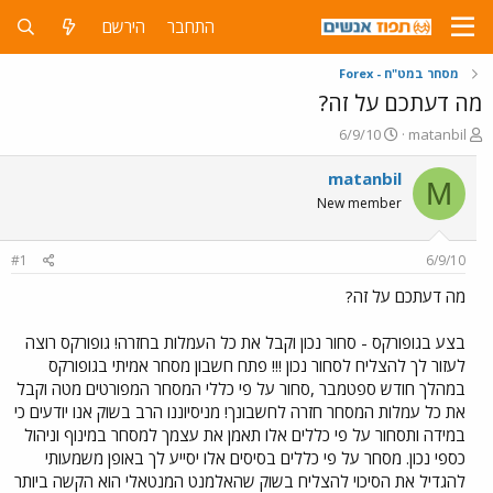
התחבר
הירשם
מסחר במט"ח - Forex
מה דעתכם על זה?
פ
פ
6/9/10
matanbil
ו
ו
ת
ר
matanbil
M
ח
ס
New member
ה
ם
נ
ב
ו
ת
#1
6/9/10
ש
א
א
ר
מה דעתכם על זה?
י
ך
בצע בגופורקס - סחור נכון וקבל את כל העמלות בחזרה! גופורקס רוצה
לעזור לך להצליח לסחור נכון !!! פתח חשבון מסחר אמיתי בגופורקס
במהלך חודש ספטמבר ,סחור על פי כללי המסחר המפורטים מטה וקבל
את כל עמלות המסחר חזרה לחשבונך! מניסיוננו הרב בשוק אנו יודעים כי
במידה ותסחור על פי כללים אלו תאמן את עצמך למסחר במינוף וניהול
כספי נכון. מסחר על פי כללים בסיסים אלו יסייע לך באופן משמעותי
להגדיל את הסיכוי להצליח בשוק שהאלמנט המנטאלי הוא הקשה ביותר