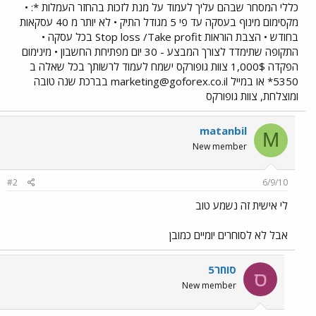
כללי המסחר שבהם עליך לעמוד על מנת לזכות בהחזר העמלות *: •
מקסימום מינוף בעסקה עד פי 5 מגודל התיק • לא יותר מ 40 עסקאות
בחודש • הצבת הוראות Stop loss /Take profit בכל עסקה •
התקופה שתימדד לצורך המבצע - 30 יום מפתיחת החשבון • מינימום
הפקדה 1,000$ צוות גופורקס ישמח לעמוד לרשותך בכל שאלה ב
5350* או במייל
marketing@goforex.co.il
בברכת שנה טובה
ומוצלחת, צוות גופורקס
matanbil
M
New member
#2
6/9/10
לי אישית זה נשמע טוב
אבל לא לסוחרים יומיים כמובן
סוחר5
ס
New member