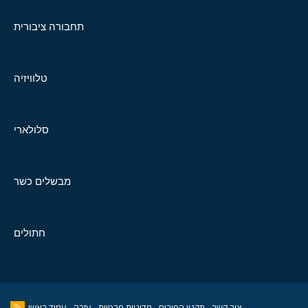
תחבורה ציבורית
טלוויזיה
סלולארי
מבשלים כשר
חתולים
צור קשר
תקנון הפורום
מדיניות פרטיות
עזרה
עמוד ראשי