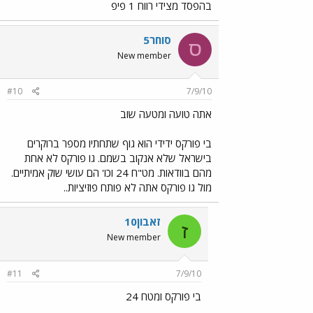
בהפסד מצידי רווח 1 פיפ
סוחר5
ס
New member
#10
7/9/10
אתה טועה ומטעה שוב
בי פורקס ידידי הוא גוף שתחתיו מספר ברוקרים
בישראל שלא אנקוב בשמם. גו פורקס לא אחת
מהם בוודאות. מט"ח 24 וכו' הם עושי שוק אמיתיים.
מול גו פורקס אתה לא פותח פוזיציות..
זאבון10
ז
New member
#11
7/9/10
בי פורקס ומטח 24