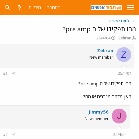
התחבר
הירשם
לימודי גיטרה
מהו תפקידו של ה pre amp?
פ
פ
25/4/04
Zeliran
ו
ו
ת
ר
Zeliran
Z
ח
ס
New member
ה
ם
נ
ב
ו
ת
#1
25/4/04
ש
א
א
ר
מהו תפקידו של ה pre amp?
י
ך
מאין מדמה מגברים או מה?
Jimmy56
J
New member
#2
25/4/04