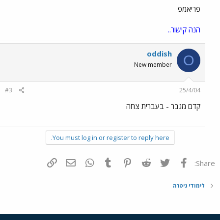
פריאמפ
הנה קישור..
oddish
O
New member
#3
25/4/04
קדם מגבר - בעברית צחה
You must log in or register to reply here.
פייסבוק
Twitter
Reddit
Pinterest
Tumblr
WhatsApp
דואר אלקטרוני
הוסף קישור
Share:
לימודי גיטרה