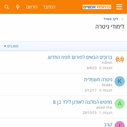
התחבר
הירשם
לייף סטייל
לימודי גיטרה
מסננים
ברוכים הבאים לפורום תפוז החדש.
Admin
תגובות
0
4/6/20
גיטרה חשמלית
K
kkskks
תגובות
0
3/12/17
מחפש המלצה לאורגן לילד בן 8
A
aviad chai
תגובות
1
28/10/15
קצב
I