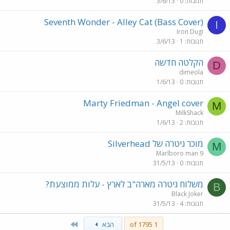
תגובות
0
3/6/13
Seventh Wonder - Alley Cat (Bass Cover)
I
Iron Dugi
תגובות
1
3/6/13
הקלטה חדשה
D
dimeola
תגובות
0
1/6/13
Marty Friedman - Angel cover
M
MilkShack
תגובות
2
1/6/13
מוכר גיטרה של Silverhead
M
Marlboro man 9
תגובות
0
31/5/13
משלוח גיטרה מארה"ב לארץ - עלות ממוצעת?
B
Black Joker
תגובות
4
31/5/13
Last
1 of 1795
הבא