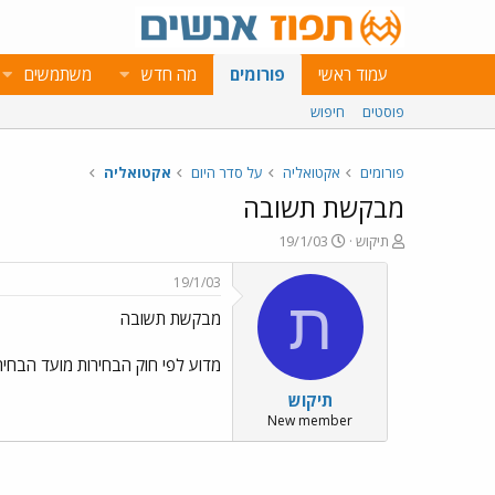
עמוד ראשי
פורומים
מה חדש
משתמשים
פוסטים
חיפוש
פורומים
אקטואליה
על סדר היום
אקטואליה
מבקשת תשובה
פ
פ
תיקוש
19/1/03
ו
ו
ת
ר
19/1/03
ח
ס
ת
מבקשת תשובה
ה
ם
נ
ב
ו
ת
מדוע לפי חוק הבחירות מועד הבחירו
ש
א
תיקוש
א
ר
י
New member
ך