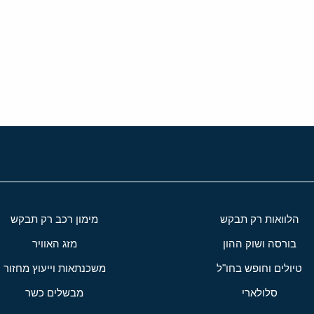
י
שור
הלוואות רק תבקש
מימון רכב רק תבקש
בורסה ושוק ההון
מזג האוויר
טיולים וחופש בחו"ל
משכנתאות וייעוץ מחזור
סלולארי
מבשלים כשר