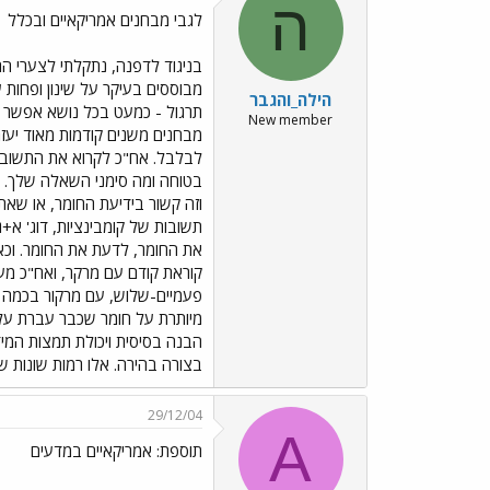
ה
לגבי מבחנים אמריקאיים ובכלל
בניגוד לדפנה, נתקלתי לצערי הר
מבוססים בעיקר על שינון ופחות 
הילה_והגבר
תרגול - כמעט בכל נושא אפשר 
New member
מבחנים משנים קודמות מאוד יעזר
לבלבל. אח"כ לקרוא את התשובות -
בטוחה ומה סימני השאלה שלך. אנ
וזה קשור בידיעת החומר, או שאת 
תשובות של קומבינציות, דוג' א+
את החומר, לדעת את החומר. וכאן
קוראת קודם עם מרקר, ואח"כ מע
פעמיים-שלוש, עם מרקור בכמה צ
מיותרת על חומר שכבר עברת עלי
הבנה בסיסית ויכולת תמצות המיד
בצורה בהירה. אלו רמות שונות 
29/12/04
A
תוספת: אמריקאיים במדעים