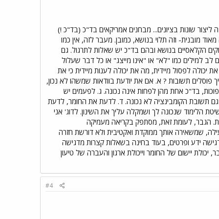
יצור שונות בציונים... מבחנים אמריקאים בד"כ (בד"כ !)
ד מובנית- וזה תלוי בנושא, כמובן. מעבר לזה, אין כמו
ם הקלאסיים בנושא ובהם בד"כ יש שאלות לתרגול. גם
ב למילים כמו "לא" או "אינו מייצג" או כל דבר שעלול
 יכולה לפסול מיידית, מה את יכולה לענות מיידית כי את
 פוסלים תשובות ? א. אם את יודעת בוודאות שמשהו לא נכון,
פוכות, בד"כ אחת מהן לפחות אינה נכונה. ג. לפעמים יש
 גם תשובת הקומבינציה לא נכונה. ד. לדעת את החומר, לדעת
ת הלימוד שנכונה לך ושמקלה עליך את השינון. לדוג' אני
ות. הגבר, לעומת זאת, מסתפק בקריאה מעמיקה
ילה, שמשאירה אותך ממוקדת ואקטיבית ולא דורשת חזרה
דגישה ידע ופרטים, בעוד בחינה בשאלות קצרות מדגישה
יכולת יישום של החומר וייכולת ארגון והעברה של טיעון
#4