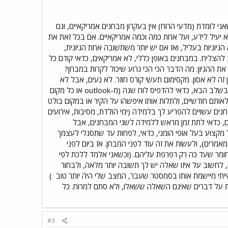
 לומדת (מדעי הרוח) אין בעקרון מבחנים אמריקאיים, וגם
א יעיל לידע, ועל אחת כמה וכמה אמריקאיים. אם בכל זאת את
יוניות בעליל, ואז אם יש יותר משתשובה אחת הגיונית,
ב להצליח. במבחנים באופן כללי, לא אמריקאים, כדאי קודם כל
 ההגיון: מה הדבר הכי הכי גרוע שיכול לקרות במבחן?
זה לא אסון. מקסימום תעשי קורס חוזר. לא נעים, אבל לא
טרגדיה. לכן אין שום טעם להלחץ. על אחת כמה וכמה כאשר לחץ הוא אחד הגורמים הבולטים לכשלון בבחינות. בשלב הבא, כדאי להדפיס לוח שנה (מ-outlook או כל מקום
אותם חודשיים, ולתלות אותו איפשהו על הקיר או במקום בולט
חנים עשויים להפריע לך בלמידה (ימי הולדת, מסיבות, אירועים
ים, כדאי לתת זמן מראש ללמידה לשני המבחנים, אבל
ל מקצוע בעל אופי הומני, כדאי, לפחות עד שתסגלי לעצמך
מרים), ולעשות את זה עוד לפני המבחן. אז ביום לפני
רק את הסיכום, ואת לא מוצאת עצמך ברגע האחרון מנסה לקלוט מה כתוב ב-500 עמודי חומר שעד כה רק רפרפת עליהם. (וכשאני אלמד ללכת לפי
 לחשוב על איזו שאלה יש לך תשובה יותר מלאה, ולבחור
יתי מיישמת אותו בסמסטר שעבר, המצב שלי היה יותר טוב
)
נות על דברים שאינם השאלה ששאלו, ולא סתם למרוח. כל
#3