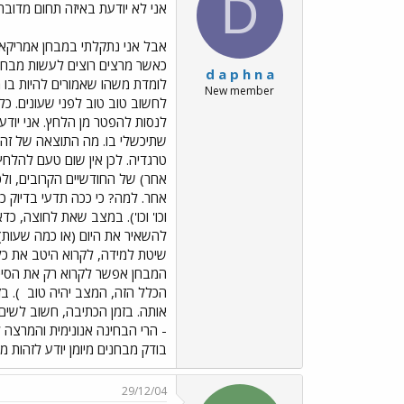
D
אני לא יודעת באיזה תחום מדובר
אבל אני נתקלתי במבחן אמריקאי 
כאשר מרצים רוצים לעשות מבחן כ
d a p h n a
לומדת משהו שאמורים להיות בו מ
New member
לחשוב טוב טוב לפני שעונים. כלל
לנסות להפטר מן הלחץ. אני יודע
שתיכשלי בו. מה התוצאה של זה? ש
אחר) של החודשיים הקרובים, ולכ
אחר. למה? כי ככה תדעי בדיוק כמ
וכו' וכו'). במצב שאת לחוצה, כ
להשאיר את היום (או כמה שעות) 
שיטת למידה, לקרוא היטב את כל 
הכלל הזה, המצב יהיה טוב
). ב
אותה. בזמן הכתיבה, חשוב לשים
- הרי הבחינה אנונימית והמרצה
בודק מבחנים מיומן יודע לזהות מ
29/12/04