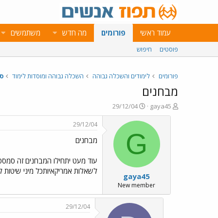
עמוד ראשי
פורומים
מה חדש
משתמשים
פוסטים
חיפוש
פורומים
לימודים והשכלה גבוהה
השכלה גבוהה ומוסדות לימוד
ס
מבחנים
פ
פ
29/12/04
gaya45
ו
ו
ת
ר
29/12/04
ח
ס
G
מבחנים
ה
ם
נ
ב
ו
ת
עוד מעט יתחילו המבחנים זה סמסטר
ש
א
לשאלות אמריקאיותכל מיני שיטות ל
gaya45
א
ר
י
New member
ך
29/12/04