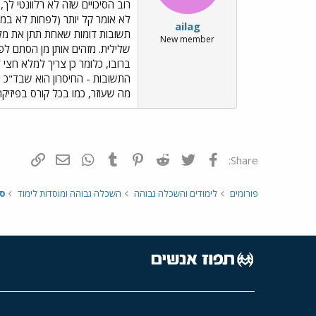
רוב הסיכויים שזה לא רלוונטי לך
לא אומר קל יותר (לפחות לא במי
ailag
תשובות דומות שאחת תתן את מלו
New member
שלילית. מזהים אותן מן הסתם לפ
ברובו, כלומר כן צריך למלא חצ
התשובות - החיסרון הוא שבד"כ
מה שעוזר, כמו בכל קורס בפיזיק
פייסבוק
Twitter
Reddit
Pinterest
Tumblr
WhatsApp
דואר אלקטרונ
הוסף קי
Share:
פורומים
לימודים והשכלה גבוהה
השכלה גבוהה ומוסדות לימוד
ס