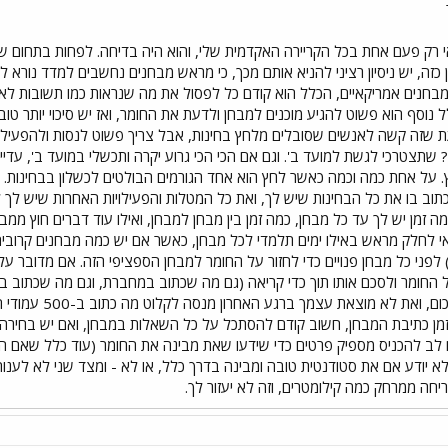
רק פעם אחת בכל הקריירה האקדמית שלי, והוא היה בדיחה. לפחות בתחום שאני
זה, יש ניסיון רציני להניא אותם מכך, כי מראש מבחנים נחשבים למדד נורא ל
בחנים אמריקאיים, הכלל הוא קודם כל לפסול את מה שנראות כמו תשובות לא הג
 נוסף הוא פשוט להגיע מוכנים למבחן ולדעת את החומר, ואז יש סיכוי יותר טו
ת שזה קשה לאנשים שסובלים מלחץ בחינות, אבל צריך פשוט לנסות ולהפעיל את
תצטרכי לגשת למועד ב'. וגם אם הכי הכי גרוע יקרה ותכשלי במועד ב', עדיין 
תוב בו את כל הבחינות שיש לך, ואת כל המטלות והפעילויות האחרות שיש לך ל
ה זמן יש לך עד כל מבחן, כמה זמן בין מבחן למבחן, ואילו עוד דברים חוץ ממב
דאי לחלק מראש באילו ימים תלמדי לכל מבחן, כאשר אם יש כמה מבחנים קרוב
לפני כל מבחן פנויים כדי לחזור על החומר למבחן הספציפי הזה. אם מדובר ע
החומר ולסכם אותו תוך כדי קריאה (גם מה שכתוב במחברת, וגם מה שכתוב במא
המבחן אפשר לקרוא 
זמן כתיבת המבחן, חשוב קודם להסתכל על כל השאלות במבחן, ואם יש בחירה,
 לב להכניס מספיק פרטים כדי שידעו שאת מבינה את החומר (עוד כלל שאם הי
 לא יודע אם את סטודנטית טובה ומבינה בדרך כלל, או לא - ומצד שני לא לע
ריחה ממרחק כמה קילומטרים, וזה לא יעזור לך.