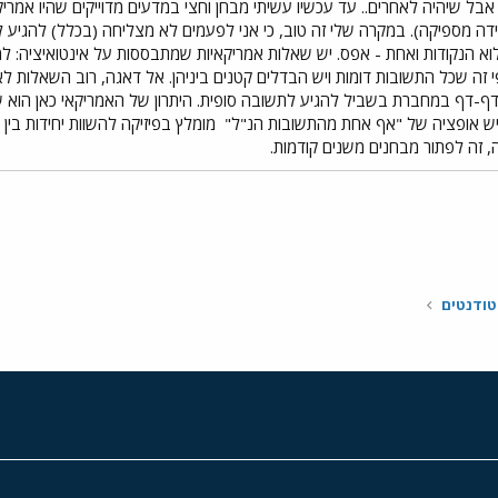
, אבל שיהיה לאחרים.. עד עכשיו עשיתי מבחן וחצי במדעים מדוייקים שהיו אמר
דה מספיקה). במקרה שלי זה טוב, כי אני לפעמים לא מצליחה (בכלל) להגיע לת
א הנקודות ואחת - אפס. יש שאלות אמריקאיות שמתבססות על אינטואיציה: ל
י זה שכל התשובות דומות ויש הבדלים קטנים ביניהן. אל דאגה, רוב השאלות ל
י דף-דף במחברת בשביל להגיע לתשובה סופית. היתרון של האמריקאי כאן הוא
 יש אופציה של "אף אחת מהתשובות הנ"ל"
מומלץ בפיזיקה להשוות יחידות בין
ה, זה לפתור מבחנים משנים קודמות.
י
שור
טודנטים