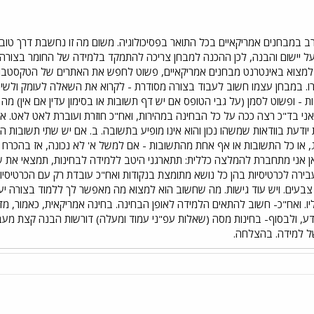
ב במבחנים אמריקאיים בכל התואר בפסיכולוגיה. משום מה זו נחשבת דרך טובה ל
על יישום והבנה, לכן ההכנה למבחן צריכה להתמקד בלמידה של החומר בצורה מאו
למצוא באינטרנט מבחנים אמריקאיים, פשוט לחפש את האתרים של הטקסטבוקי
ו. במבחן עצמו חשוב לעבוד בצורה מסודרת - לקרוא את השאלה לעומק ולשים ל
 ופשוט לסמן (על גבי הטופס אם יש דף תשובות או בסימון עדין אם אין) מה את
י בד"כ רצה ככה על כל הבחינה במהירות, ואח"כ חוזרת ועוברת לאט לאט. איך
יודעת בוודאות שמשהו נכון והוא אינו מופיע בתשובה. ב. אם יש שתי תשובות ה
ג, או כל התשובות או אף אחת מהתשובות - אם למשל א' לא נכונה, אז בהכרח
 אני מתחברת להמלצה כללית: תתארגני היטב ללמידה לבחינות, תמצאי את שיט
בירה לכרטיסיות בהן כל נושא מתומצת בנקודות ואח"כ עובדת רק עם הכרטיסי
בעים. ויש עוד גישות. מה שחשוב הוא למצוא מה מאפשר לך ללמוד בצורה יע
ו. ואח"כ- חשוב להתאים הלמידה לאופן הבחינה. בחינה אמריקאית, כאמור, מ
ע, ולבסוף- בחינות מסה (שאלות עפ"ני עמוד ומעלה) דורשות הבנה קצת מעבר, 
של למידה. בהצלחה.