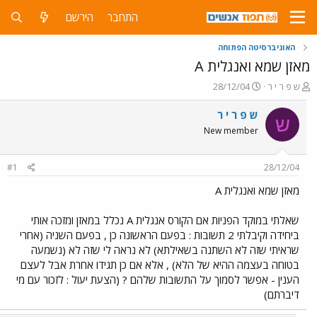
התחבר
הירשם
האוניברסיטה הפתוחה
מאזן שמא ואנגלית A
פ
פ
ש פ ר י ר
28/12/04
ו
ו
ת
ר
ש פ ר י ר
ש
ח
ס
New member
ה
ם
נ
ב
ו
ת
#1
28/12/04
ש
א
א
ר
מאזן שמא ואנגלית A
י
ך
שאלתי במוקד הפניות אם הקורס אנגלית A נכלל במאזן ומזכה אותי
ביחידה וקיבלתי 2 תשובות : בפעם הראשונה כן , בפעם השניה (אחרי
שראיתי שזה לא השתנה בשאילתא) לא נראה לי שזה לא (נשמעה
בטוחה בעצמה ההיא של הלא) , אלא אם כן תגידו אחרת אבל לעצם
הענין - אפשר לסמוך על התשובות שלהם ? (הצעת יעול : לזכור עם מי
דיברתם)