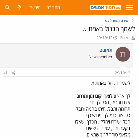
התחבר
הירשם
שירה מעת לעט
לשמך הגדול באמת ♫
פ
פ
תאום2
29/10/12
ו
ו
ת
ר
תאום2
ת
ח
ס
New member
ה
ם
נ
ב
ו
ת
#1
29/10/12
ש
א
א
ר
לשמך הגדול באמת ♫
י
ך
לך ארץ ומלואה יקום זמן ומרחב
אדם ובריה, הכל לך חב
תהומה ותבל, חיתו בהמה וחבל
כל יצור כנף לך יפרוש כף
הכל ישוררו ויהללו, חסדך ישאלו
בקעה והר, עצים ודשאים
מלאכי טוהר לך משתאים