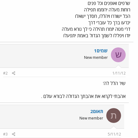
שרפים ואופנים וכל פנים
רוחות מעלה ירוממו תפילה
הכל ישוררו ויהללו, חסדך ישאלו
יכרעו ברך כל עוברי דרך
דרי מטה יזמרו תהילה כי לך נורא מעלה
יודו ויפללו לשמך הגדול באמת יתפעלו
שמים1
ש
New member
#2
1/11/12
שיר הלל לה'
אהבתי לקרוא את אהבתך הגדולה לבורא עולם .
תאום2
ת
New member
#3
5/11/12