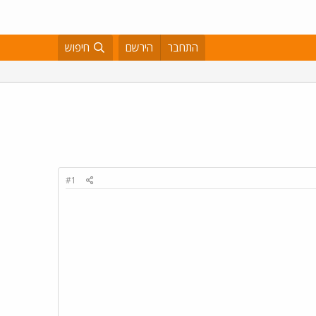
התחבר
הירשם
חיפוש
#1