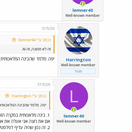
lemner40
Well-known member
31/5/26
נכתב ע"י lemner40:
זה לא תמונה, זה AI
יפה. מלמד שהבינה המלאכותית א
Harrington
Well-known member
מנהל
31/5/26
L
נכתב ע"י Harrington:
יפה. מלמד שהבינה המלאכותית 
1. בינה מלאכותית במקרה הזה, מציגה מה שאומרים לה להראות
lemner40
אם את רוצה אני אעלה את או
Well-known member
2. זה נכון שהיה עדיף לפלסטינאים להיות בלי החמאס