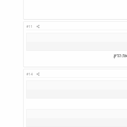
#11
 הדיון.
#14