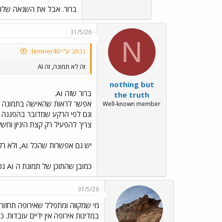
ברור. אבל את השנאה שלו ה
31/5/26
N
נכתב ע"י lemner40:
זה לא תמונה, זה AI
nothing but
ברור שזה AI.
the truth
אפשר לראות שהאישה בתמונה עם 
Well-known member
וגם לפי הרקע שמדובר בהפגנה פ
צריך להפעיל רק קצת היגיון וחשי
יש גם אפשרות שהכל AI, ולא רק עריכה של השלט
כמובן שהתוכן של תמונת ה AI נכון
31/5/26
מי שמקווה ומתפלל שאירופה תחזור 