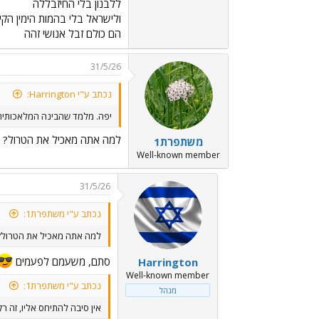
ללבנון בלי החיזבללה
ולישראל בלי בהמות הימין הקיצ
הם כולם זבל אנושי זהה
31/5/26
נכתב ע"י Harrington:
יפה. מלמד שהבינה המלאכותית 
למה אתה מאכיל את הטרול? אי
משתפרת1
Well-known member
31/5/26
נכתב ע"י משתפרת1:
למה אתה מאכיל את הטרול?
סתם, משעמם לפעמים
Harrington
Well-known member
נכתב ע"י משתפרת1:
מנהל
אין סיבה להתיחס אליו, זה ר