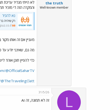
לא הייתי מגדיר עריכת ת
the truth
והמקרה הזה די מזכיר 
Well-known member
נא להכיר
רק שיהיה בר
puz.co.il
מעניין אם זה אותו מקור
מה גם, שאינני יודע עד 
כדי להפיץ תוכן אוהד ל
om/@OfficialSaharTV
/@TheTravelingClatt
31/5/26
L
זה לא תמונה, זה AI