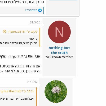
התוכן חשוב, ומי שצילם פחות חש
R
משתפרת1
e
a
c
31/5/26
t
N
i
נכתב ע"י חורזת באהבה:
o
n
לדעתי
s
התוכן חשוב, ומי שצילם פחות חש
:
nothing but
the truth
אבל זאת בדיוק הנקודה, שאף א
Well-known member
אם זו הייתה תמונה אותנטית, ה
זה שהתוכן נכון, זה לא עוזר 
31/5/26
נכתב ע"י nothing but the truth:
אבל זאת בדיוק הנקודה, שאף 