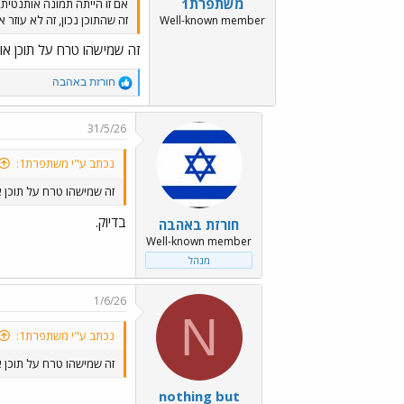
משתפרת1
אם זו הייתה תמונה אותנטית, 
זה שהתוכן נכון, זה לא עוזר
Well-known member
זה שמישהו טרח על תוכן אוה
R
חורזת באהבה
e
a
c
31/5/26
t
i
נכתב ע"י משתפרת1:
o
n
זה שמישהו טרח על תוכן א
s
:
בדיוק.
חורזת באהבה
Well-known member
מנהל
1/6/26
N
נכתב ע"י משתפרת1:
זה שמישהו טרח על תוכן א
nothing but