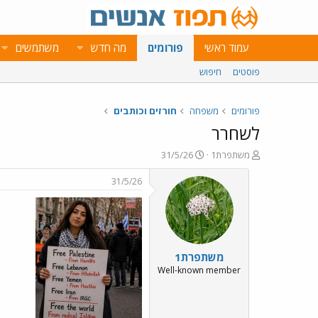
עמוד ראשי
פורומים
מה חדש
משתמשים
פוסטים
חיפוש
פורומים
משפחה
חורזים וכותבים
לשחרר
פ
פ
משתפרת1
31/5/26
ו
ו
ת
ר
31/5/26
ח
ס
ה
ם
נ
ב
ו
ת
ש
א
משתפרת1
א
ר
י
Well-known member
ך