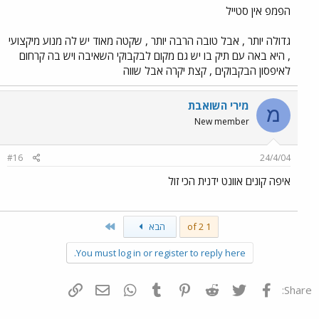
הפמפ אין סטייל
גדולה יותר , אבל טובה הרבה יותר , שקטה מאוד יש לה מנוע מיקצועי
, היא באה עם תיק בו יש גם מקום לבקבוקי השאיבה ויש בה קרחום
לאיפסון הבקבוקים , קצת יקרה אבל שווה
מירי השואבת
מ
New member
#16
24/4/04
איפה קונים אוונט ידנית הכי זול
Last
1 of 2
הבא
You must log in or register to reply here.
פייסבוק
Twitter
Reddit
Pinterest
Tumblr
WhatsApp
דואר אלקטרוני
הוסף קישור
Share: