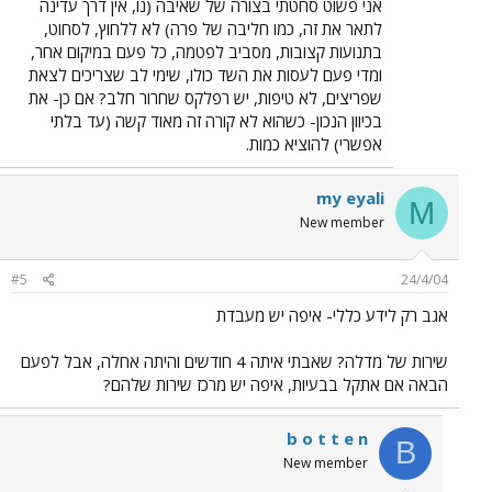
אני פשוט סחטתי בצורה של שאיבה (נו, אין דרך עדינה
לתאר את זה, כמו חליבה של פרה) לא ללחוץ, לסחוט,
בתנועות קצובות, מסביב לפטמה, כל פעם במיקום אחר,
ומדי פעם לעסות את השד כולו, שימי לב שצריכים לצאת
שפריצים, לא טיפות, יש רפלקס שחרור חלב? אם כן- את
בכיוון הנכון- כשהוא לא קורה זה מאוד קשה (עד בלתי
אפשרי) להוציא כמות.
my eyali
M
New member
#5
24/4/04
אגב רק לידע כללי- איפה יש מעבדת
שירות של מדלה? שאבתי איתה 4 חודשים והיתה אחלה, אבל לפעם
הבאה אם אתקל בבעיות, איפה יש מרכז שירות שלהם?
b o t t e n
B
New member