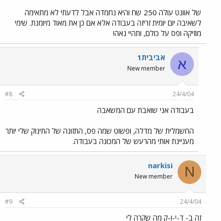
של אוונט עולה 250 שח והיא נחמדה אבל לדעתי לא מתאימה
לשאיבה יום יומית זריזה בעבודה אלא אם כן את מאוד מיומנת. שימי
מוזיקה ופס על כולם, ותהיי גאה!
אביבית1
א
New member
#8
24/4/04
בעבודה אני שואבת עם המשאבה
החשמלית של מדלה, ופשוט שמה פס, התזונה של התינוק שלי יותר
מעניינת אותי מהרעש של המכונה בעבודה.
narkisi
N
New member
#9
24/4/04
זה ב- ד-י-ו-ק מה שקרה לי