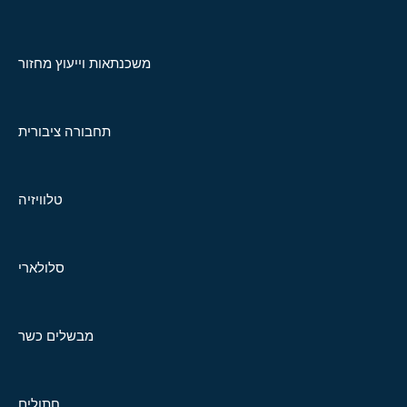
משכנתאות וייעוץ מחזור
תחבורה ציבורית
טלוויזיה
סלולארי
מבשלים כשר
חתולים