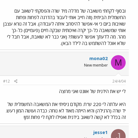
ובסוף לקחתי משאבה של מדלה מיד שרה והפסקתי לשאוב עם
החשמלית הביתית (וזה חייב אותי לעבור בהדרגה לפחות ופחות
שאיבות ביום כי אי-אפשר להיסחב איתה לעבודה). אבל זה נורא עצבן
אותי שמשאבה כל-כך יקרה ואיכותית שבקה חיים (פעמיים) כל-כך
מהר. מה לדעתך אפשר לעשות? (אני כבר לא שואבת, אבל חבל לי
שלא אוכל להשתמש בה לילד הבא).
mona02
M
New member
#12
24/4/04
לי יש את הידנית של אוונט ואני מרוצה
היא עלתה לי 220 ש"ח. מקודם ניסיתי את המשאבה החשמלית של
יד שרה (הרגילה) והיא הייתה מאוד לא נוחה: כבדה ועושה המון רעש.
זה בכלל לא קשה לשאוב בידנית ואפילו לוקח לי פחות זמן!
jesse1
J