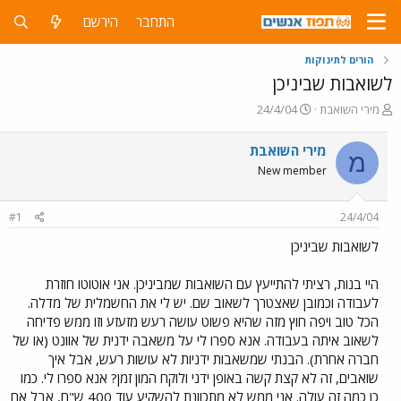
התחבר
הירשם
הורים לתינוקות
לשואבות שביניכן
פ
פ
מירי השואבת
24/4/04
ו
ו
ת
ר
מירי השואבת
מ
ח
ס
New member
ה
ם
נ
ב
ו
ת
#1
24/4/04
ש
א
א
ר
לשואבות שביניכן
י
ך
היי בנות, רציתי להתייעץ עם השואבות שמביניכן. אני אוטוטו חוזרת
לעבודה וכמובן שאצטרך לשאוב שם. יש לי את החשמלית של מדלה.
הכל טוב ויפה חוץ מזה שהיא פשוט עושה רעש מזעזע וזו ממש פדיחה
לשאוב איתה בעבודה. אנא ספרו לי על משאבה ידנית של אוונט (או של
חברה אחרת). הבנתי שמשאבות ידניות לא עושות רעש, אבל איך
שואבים, זה לא קצת קשה באופן ידני ולוקח המון זמן? אנא ספרו לי. כמו
כן כמה זה עולה. אני ממש לא מתכוונת להשקיע עוד 400 ש"ח, אבל אם