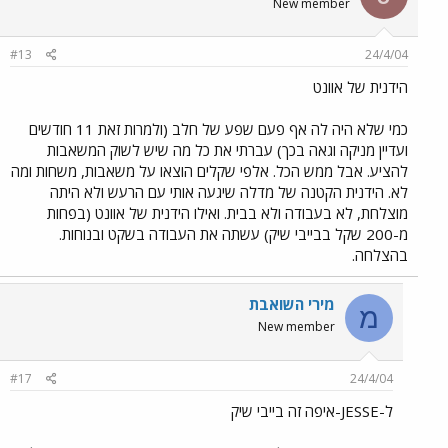
New member
#13
24/4/04
הידנית של אוונט
כמי שלא היה לה אף פעם שפע של חלב (ולמרות זאת 11 חודשים
ועדיין מניקה וגאה בכך) עברתי את כל מה שיש לשוק המשאבות
להציע. אבל ממש הכל. אלפי שקלים הוצאו על משאבות, משחות ומה
לא. הידנית הקטנה של מדלה שיגעה אותי עם הרעש ולא היתה
מוצלחת, לא בעבודה ולא בבית. ואילו הידנית של אוונט (בפחות
מ-200 שקל בבייבי שיק) עשתה את העבודה בשקט ובנוחות.
בהצלחה.
מירי השואבת
מ
New member
#17
24/4/04
ל-JESSE-איפה זה בייבי שיק