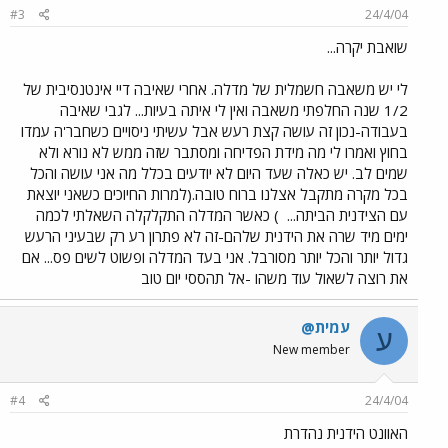
#3
24/4/04
שואבת יקרה...
לי יש משאבה חשמלית של מדלה. אחרי שאיבה דיי אינטנסיבית של
1/2 שנה החלפתי משאבה ואין לי איתה בעיות... לגבי שאיבה
בעבודה-נכון זה עושה קצת רעש אבל עשיתי ניסויים כשחבר'ה עמדו
בחוץ ואמרו לי מה מידת הפדיחה ומסתבר שזה ממש לא נורא ולא
שמים לב. יש כאלה שעד היום לא יודעים בכלל מה אני עושה והכל
בכל מקרה מתקבל אצלנו ברוח טובה.(למרות החיוכים כשאני יוצאת
עם הצידנית הביתה...
) כאשר המדלה התקלקלה השאלתי לכמה
ימים מיד שרה את הידנית שלהם-זה לא פתרון רע רק שבעיני הרעש
גדול יותר והכל יותר מסורבל. אני בעד המדלה ופשוט לשים פס... אם
את רוצה לשאול עוד משהו -אל תהססי יום טוב
עמית@
ע
New member
#4
24/4/04
האוונט הידנית נהדרת