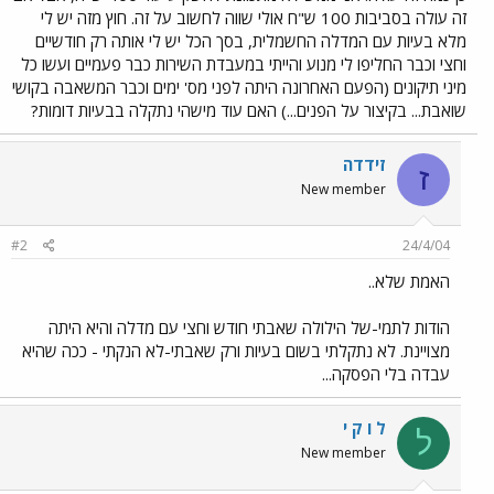
זה עולה בסביבות 100 ש"ח אולי שווה לחשוב על זה. חוץ מזה יש לי
מלא בעיות עם המדלה החשמלית, בסך הכל יש לי אותה רק חודשיים
וחצי וכבר החליפו לי מנוע והייתי במעבדת השירות כבר פעמיים ועשו כל
מיני תיקונים (הפעם האחרונה היתה לפני מס' ימים וכבר המשאבה בקושי
שואבת... בקיצור על הפנים...) האם עוד מישהי נתקלה בבעיות דומות?
זידדה
ז
New member
#2
24/4/04
האמת שלא..
הודות לתמי-של הילולה שאבתי חודש וחצי עם מדלה והיא היתה
מצויינת. לא נתקלתי בשום בעיות ורק שאבתי-לא הנקתי - ככה שהיא
עבדה בלי הפסקה...
ל ו ק י
ל
New member