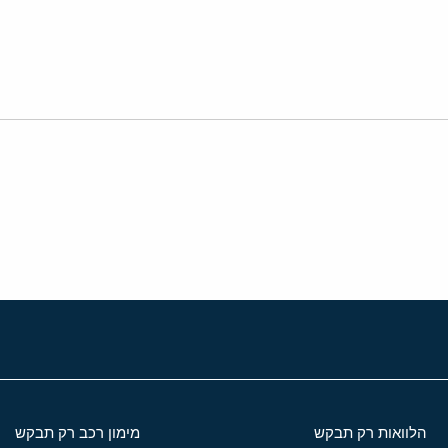
י
שור
הלוואות רק תבקש
מימון רכב רק תבקש