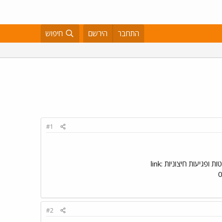
התחבר
הירשם
חיפוש
#1
למכירה Fender Standard Stratocaster אמריקאית שחור-לבן כולל CASS קשיח במצב חדש ומעולה ללא שריטות ופגיעות חיצוניות link:
#2