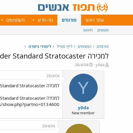
עמוד ראשי
פורומים
מה חדש
משתמשים
פוסטים
חיפוש
פורומים
המומחים
לייף סטייל
לימודי גיטרה
למכירה Fender Standard Stratocaster
פ
פ
26/4/04
y0da
ו
ו
ת
ר
26/4/04
ח
ס
Y
למכירה Fender Standard Stratocaster
ה
ם
נ
ב
ו
ת
ש
א
nder.com/products/show.php?partno=0134600
y0da
א
ר
י
New member
ך
26/4/04