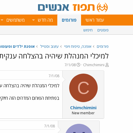
עמוד ראשי
פורומים
מה חדש
משתמשים
פוסטים
חיפוש
פורומים
אופנה, טיפוח ויופי
עיצוב וסטייל
אופנת ילדים ופעוטו
למיכלי המנהלת שיהיה בהצלחה ענקית
פ
פ
7/1/08
Chimchimini
ו
ו
ת
ר
7/1/08
ח
ס
C
למיכלי המנהלת שיהיה בהצלחה ענ
ה
ם
נ
ב
ו
ת
בפתיחת הפורום המדהים הזה חיזקי 
ש
א
Chimchimini
א
ר
י
New member
ך
7/1/08