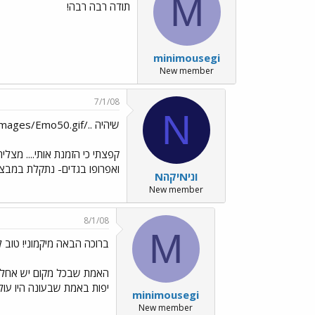
M
תודה רבה רבה!
minimousegi
New member
7/1/08
N
שיהיה ../images/Emo50.gif, מיכל../images/Emo70.gif../images/Emo65.gif
קפצתי כי הזמנת אותי.... מצלי
ואפרופו בגדים- נתקלת במבצע
NיקהNוני
New member
8/1/08
M
ברוכה הבאה מיקמוני! טוב ל
יפות באמת שבעונה היו עולו
minimousegi
New member