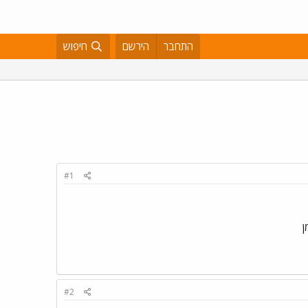
התחבר
הירשם
חיפוש
#1
ן
#2