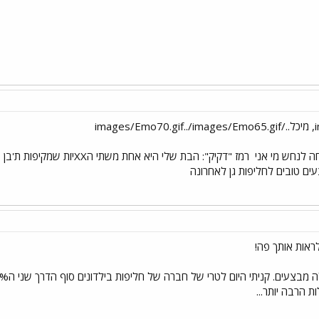
חה לנחש מי אני
רמז "דקיק": הבת שלי היא אחת משתי הXXיוֹת שמקיפות ת'בן שלך באהבה. שלי זו ה"אמרגנית" (ששש... לא לגלות ת'שם
ים טובים לחליפות גן לאחרונה
ראות אותך פה!
ת הרבה יותר...