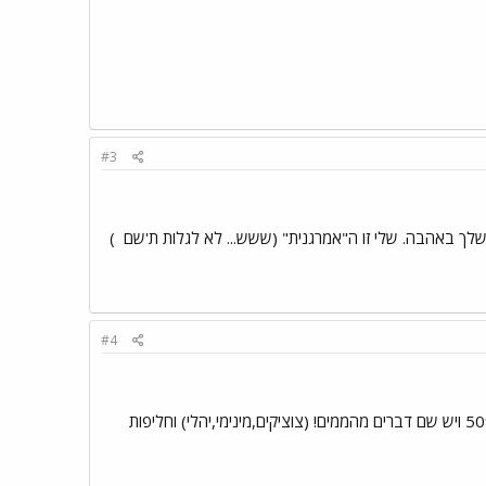
#3
)
#4
האמת שבכל מקום יש אחלה מבצעים. קניתי היום לטרי של חברה של חליפות בילדונים סוף הדרך שני ה50% ויש שם דברים מהממים! (צוציקים,מינימי,יהלי) וחליפות