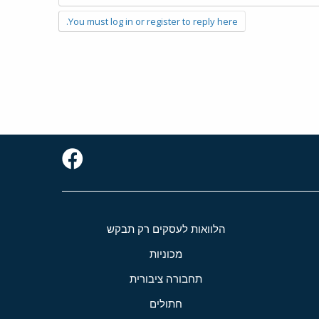
You must log in or register to reply here.
הלוואות לעסקים רק תבקש
מכוניות
תחבורה ציבורית
חתולים