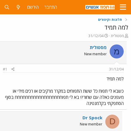
התחבר
הירשם
תלונות וקיטורים
למה תמיד
פ
פ
מסטולית
31/12/04
ו
ו
ת
ר
מסטולית
מ
ח
ס
New member
ה
ם
נ
ב
ו
ת
#1
31/12/04
ש
א
א
ר
למה תמיד
י
ך
כשבא לי תפוח כל ששת התפוחים במקרר מרקיבים או רכים מידי או
מעפנים כאלה עם שחור?! בא לי תפוחחחחחחחחחחחחחחחחחח בסוף
הסתפקתי בקלמנטינה
Dr Spock
D
New member