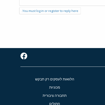
You must log in or register to reply here.
הלוואות לעסקים רק תבקש
מכוניות
תחבורה ציבורית
חתולים