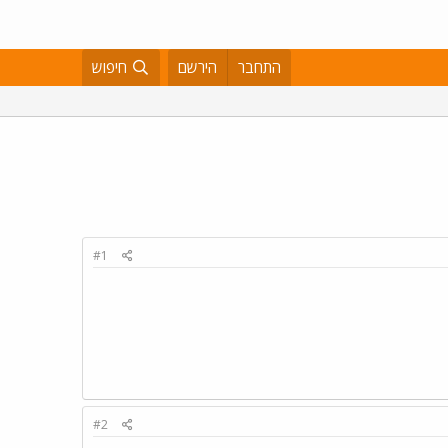
התחבר
הירשם
חיפוש
#1
#2