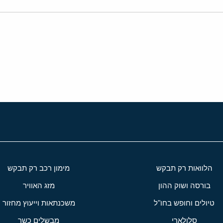
י
שור
הלוואות רק תבקש
מימון רכב רק תבקש
בורסה ושוק ההון
מזג האוויר
טיולים וחופש בחו"ל
משכנתאות וייעוץ מחזור
סלולארי
מבשלים כשר