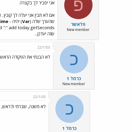
פ
אני יסביר לך בקצרה
שהערך שלה (
Var
) יהיה -
time
פלאשר
ay.getMinutes() add ":" add today.getSeconds
New member
שזה יעדכן...
22/1/03
כ
לא הבנתי את הפקודה הראשו
כרמל 1
New member
22/1/03
כ
לא משנה, שברתי ת´ראש, הבנתי ../1.gif
כרמל 1