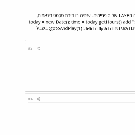
אם לא תבין אני יעלה לך קובץ.. אבל אני מתעקש שתנסה להבין ותנסה להצליח לבד! תפעיל את הראש.. תעשה LAYER של 2 פריימים.. שיהיה בו תיבת טקסט דינאמית,
של גם שתי פריימים, בפריים הראשון יהיה הפקודה הזאת: today = new Date(); time = today.getHours() add ":" add
ובפריים השני תיהיה הפקודה הזאת: gotoAndPlay(1); בשביל
#3
#4