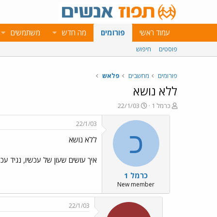
עמוד ראשי
פורומים
מה חדש
משתמשים
פוסטים
חיפוש
פורומים
מחשבים
פלאש
ללא נושא
פ
פ
כרמל 1
22/1/03
ו
ו
ת
ר
22/1/03
ח
ס
כ
ללא נושא
ה
ם
נ
ב
ו
ת
איך עושים שעון של עכשיו, נגיד עכשיו 18:58 אז השעון יראה את זה עכשיו ויעבור כל
ש
א
כרמל 1
א
ר
י
New member
ך
22/1/03