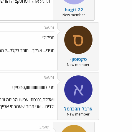
תירגע אה? הפרוטקציה הזו שלהוסיף 1 במס` ההודעות שמורה לי אך ורק לי ולא לאף
hagit 22
New member
3/6/01
ס
מרילולי...
תגידי... אצלך... מותר לקלל...? 
סקסופון-
New member
3/6/01
א
מרי-לווווווווווווווווווווו,סחטיין !
וואללה,נכנסתי עכשיו הביתה ומה 
ילדים.... אני מרוב שאהבתי אליי
ארבל מהכרמל
New member
3/6/01