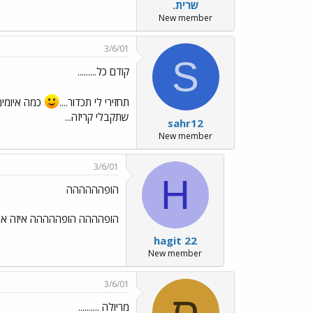
שרית.
New member
3/6/01
S
קודם כל.........
תחזירי לי תכדור....
כמה איומים
שתקבלי קריזה...
sahr12
New member
3/6/01
H
הופהההההה
הופהההה הופההההה איזה אורח 
hagit 22
New member
3/6/01
ס
מריולה ..........