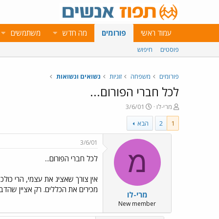
עמוד ראשי
פורומים
מה חדש
משתמשים
פוסטים
חיפוש
פורומים
משפחה
זוגיות
נשואים ונשואות
לכל חברי הפורום...
פ
פ
מרי-לו
3/6/01
ו
ו
1
2
הבא
ת
ר
ח
ס
ה
ם
3/6/01
נ
ב
מ
לכל חברי הפורום...
ו
ת
ש
א
א
ר
אין צורך שאציג את עצמי, הרי כולכ
י
מכירים את הכללים. רק אציין שהדבר
מרי-לו
ך
New member