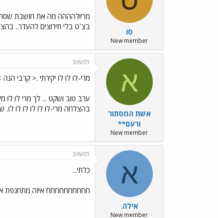
מריולהההה מה את חושבת שסתם פ
בצ`ט בלי תירוצים להעדר.. בהצלח
סו
New member
3/6/01
א
מרי-לו לו לו יקירתי .< קרבי הנה 
ערב טוב ושקט ... לך מרי לו לו 
בהצלחה מרי-לו לו לו לו לו לו.
אשת המסתור
ורעם**
New member
3/6/01
א
כלתי...
חחחחחחחחחח איזה מתחנפת אני...
אילה.
New member