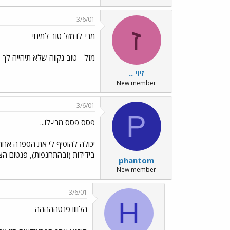
3/6/01
ז
מרי-לו מזל טוב למינוי
מזל - טוב נקווה שלא תיהייה לך 
זיוי ..
New member
3/6/01
P
פסס פסס מרי-לו...
בידידות (ובהתחנפות), פנטום הצ
phantom
New member
3/6/01
H
הלוווו פנטההההה