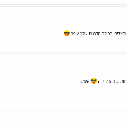
והצליחי בסולם הדרגות שלך עופר
חוד. ב ה צ ל ח ה
איצקו.