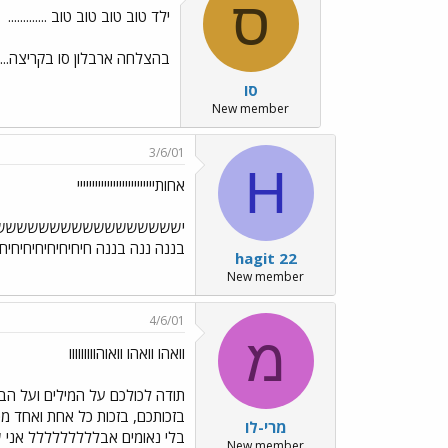
ס
ילד טוב טוב טוב טוב .............
בהצלחה ארבלון סו בקריצה.....
סו
New member
3/6/01
H
אחותיייייייייייייייייייייייייי
ישששששששששששששששששששש
בננה ננה בננה חיחיחיחיחיחיחי
hagit 22
New member
4/6/01
מ
וואהו וואהו וואוהווווווווו
בזכותכם, בזכות כל אחת ואחד מכ
מרי-לו
בלי נאומים אבללללללללל אני שוב מבק
New member