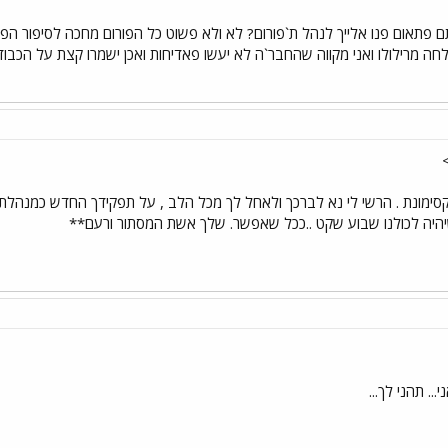
תאום פנו אלייך לנהל ת`פורום? לא ולא פשוט כל הפורום מחכה לסיפור הפאד
ה מרילולו ואני מקווה שהחבר`ה לא יעשו פאדיחות ואכן ישמרו קצת על הכבוד סו 
>
מקסימונת . הרשי לי נא לברכך ולאחל לך מכל הלב , על תפקידך החדש כמנהלת פו
 שיהיה לכולנו שבוע שקט ..ככל שאפשר. שלך אשת המסתור ורעם**
 תהני לך...