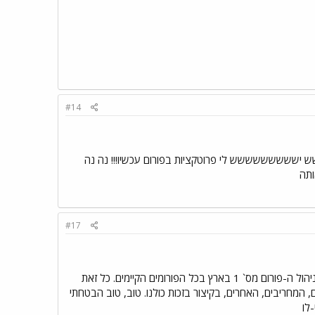
#14
ש לי פרוטקציות בפורום עכשיו!!! נה נה
ותה
#17
תודה לכולכם על המילים ועל הברכות. היום שהייתי במשרדים של ``תפוז``, נטע אמרה לי שאני מקבלת לידי את ניהול ה-פורום מס` 1 בארץ בכל הפורומים הקיימים. כל זאת
 המחריבים, האחרים, בקיצור בזכות כולנו. טוב, טוב הבטחתי