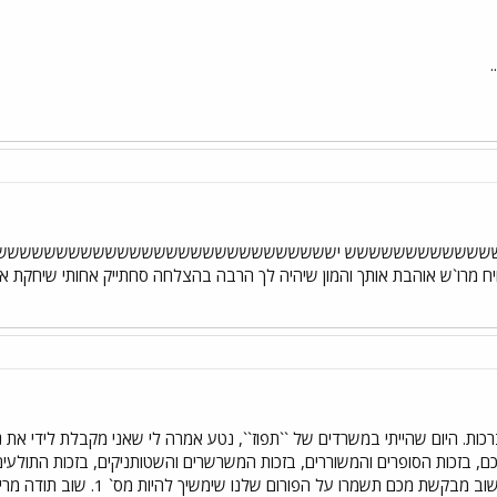
ששששששששש יששששששששששששששששששששששששששששש ישששששששש
חיח מרו`ש אוהבת אותך והמון שיהיה לך הרבה בהצלחה סחתייק אחותי שיחקת א
ם, בזכות הסופרים והמשוררים, בזכות המשרשרים והשטותניקים, בזכות התולעים,
שת מכם תשמרו על הפורום שלנו שימשיך להיות מס` 1. שוב תודה מרי-לו