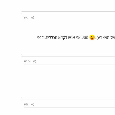
#5
של האצבע)..
טופ...אני אגש לקרוא תכללים...לפני
#16
#6