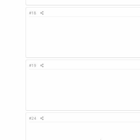
#18
#19
#24