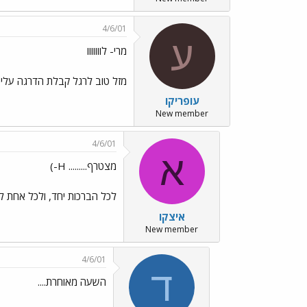
4/6/01
ע
מרי- לווווווו
מזל טוב לרגל קבלת הדרגה עלי 
עופריקו
New member
4/6/01
א
מצטרף......... H-)
לכל הברכות יחד, ולכל אחת ל
איצקו
New member
4/6/01
ד
השעה מאוחרת....