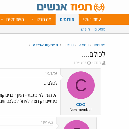
עמוד ראשי
פורומים
מה חדש
משתמשים
פוסטים
חיפוש
פורומים
תמיכה
בריאות
הפרעות אכילה
לכולם....
פ
פ
19/1/03
CDO
ו
ו
ת
ר
19/1/03
ח
ס
C
לכולם....
ה
ם
נ
ב
ו
ת
הי, מזמן לא כתבתי- המון דברים קו
ש
א
בינתיים רק רוצה לאחל לכולכם שבו
CDO
א
ר
י
New member
ך
19/1/03