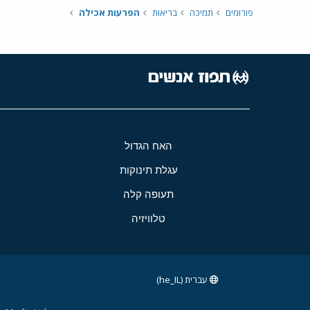
פורומים
תמיכה
בריאות
הפרעות אכילה
האח הגדול
עגלת תינוקות
תעופה קלה
טלוויזיה
עברית (he_IL)