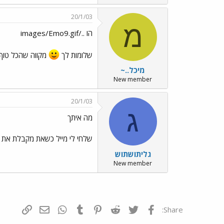
20/1/03
מ
הו ../images/Emo9.gif
שלומות לך
מקווה שהכל טוף 
מיכל..~
New member
20/1/03
ג
מה איתך
שלחי לי מייל כשאת מקבלת את ה
גליתושתוש
New member
פייסבוק
Twitter
Reddit
Pinterest
Tumblr
WhatsApp
דואר אלקטרונ
הוסף קי
Share: