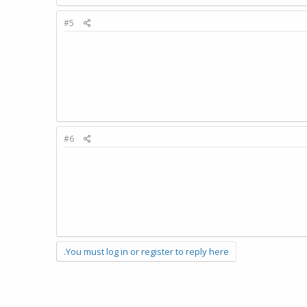
#5
#6
You must log in or register to reply here.