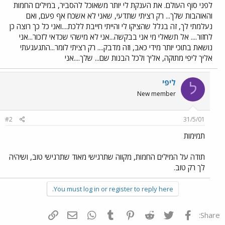
לפני סוף העולם. את הענקת לי יותר משאוכל להסביר, במילים החמות
והאוהבות שלך... רק רציתי שתדעי, שאני לא אשכח אף פעם, ואם
נעלמתי לך, זה בגלל שהציקו לי והייתי חייבת ללכת....ואני כל כך רוצה כן
לחזור.... אל תשאלי מי אני בבקשה...אני לא מישהי שכדאי לזכור...אני
נושאת בתוכי יותר מידי כאב, וזה מדבק.... רק רציתי לומר...התגעגעתי
אליך ליפי מתוקה, אליך ולכל הבנות שם... שלך....אני
ליפי
ל
New member
#2
31/5/01
תמימות
תודה על המילים החמות, מקווה שתרגישי מאוד שתרגישי טוב, ושיהיה
לך רק טוב.
You must log in or register to reply here.
פייסבוק
Twitter
Reddit
Pinterest
Tumblr
WhatsApp
דואר אלקטרוני
הוסף קישור
Share: