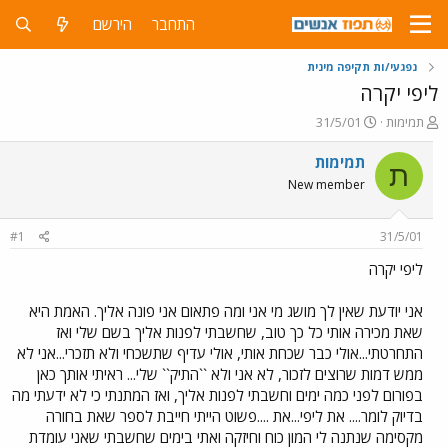
התחבר
הירשם
נפגעי/ות תקיפה מינית
ליפי יקרה
פ
פ
תמימות
31/5/01
ו
ו
ת
ר
תמימות
ת
ח
ס
New member
ה
ם
נ
ב
ו
ת
#1
31/5/01
ש
א
א
ר
ליפי יקרה
י
ך
אני יודעת שאין לך מושג מי אני ומה פתאום אני פונה אליך. האמת היא
שאת מכירה אותי כל כך טוב, שחשבתי לפנות אליך בשם שלי ואז
התחרטתי...אולי כבר שכחת אותי, אולי עדיף שתשכחי ולא תזכרי...אני לא
ממש דמות שרוצים לזכור, לא אני ולא ``התיק`` שלי... ראיתי אותך כאן
בפורום לפני כמה ימים וחשבתי לפנות אליך, ואז המתנתי כי לא ידעתי מה
בדיוק לומר.... את ליפי...את ....פשוט הייתי חייבת לספר שאת בחורה
מקסימה שנתנה לי המון כוח וחיזקה ואתי בימים שחשבתי שאני עומדת