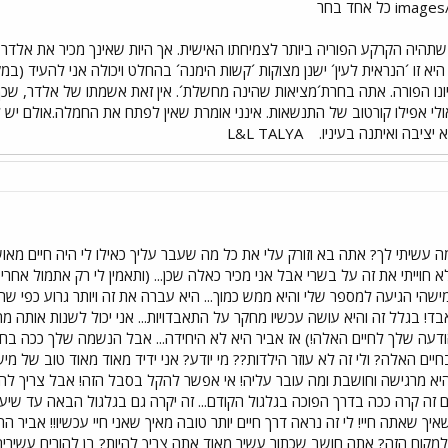
תהיה הקרקע הפוריה ביותר לצמיחתו האישית. אך היות שאינך מכיר את אלדר, אי
א זו ´הנראית לעין´ ישנן מצוקות ´קשות הימנה´ בהחלט ויכולה אני להעיד (ב
מיונו הפורה. אתה בחרת´מציאות שהינה מחשלת´. אין זאת אשמתו של אלדר, שכך
ולי אפילו קורטוב של התנשאות. אינני אומרת שאין לפתח את החמלה.אולם יש לזכ
א יציבה ואיתנה בעיניו.
L&L TALYA
עשיתי לך? אתה בא וזורק עלי את כל מה שעבר עליך כאילו לי היה חיים מאושרי
לא חוייתי את זה על בשרי אבל אני מכיר כאלה שכן... (ותאמין לי רק אתמול א
מישהי הגיעה למספר שלי והיא ממש כמוך... היא עברה את זה ויותר גרוע כפי 
! בגלל זה והיא עושה עכשיו מחקר על התאבדויות... אני יכול לשנות אותה מה
הודעה שלך לחיים האלה!) אז אביר היא לא היחידה... אבל הנשמה שלך ככה בחרה 
יים האלה? ולי זה לא עוזר הילדות?? מי יודע? אני ידיד מאוד מאוד טוב של 
היא מרגישה וחושבת ומה עובר עליה! אי אפשר להקל בסבל הזה! אבל צריך להבי
זה קרה ככה בדרך הפוכה בגלגול הקודם... זה יקרה גם בגלגול הבאה עד שיעצרו
ה שאיך שאתה חיי! לי זה נראה דרך חיים יותר טובה מאיך שאני חיי עכשיו!! אבי
 למקום הזה? אתה חושב שכתור עשיר מאוד אתה צריך להיות? בן להורים עשירים 