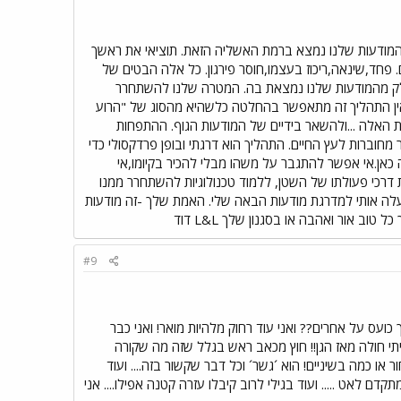
מהמודעות שלנו נמצא ברמת האשליה הזאת. תוציאי את ראשך
 פחד,שינאה,ריכוז בעצמו,חוסר פירגון. כל אלה הבטים של
חלק מהמודעות שלנו נמצאת בה. המטרה שלנו להשתחרר
ין התהליך זה מתאפשר בהחלטה כלשהיא מהסוג של "הרוע
ת האלה ...ולהשאר בידיים של המודעות הגוף. ההתפחות
מחוברות לעץ החיים. התהליך הוא דרגתי ובופן פרדקסולי כדי
 כאן.אי אפשר להתגבר על משהו מבלי להכיר בקיומו,אי
ת דרכי פעולתו של השטן, ללמוד טכנולוגיות להשתחרר ממנו
תעלה אותי למדרגת מודעות הבאה שלי. האמת שלך -זה מודעות
 אור ואהבה או בסגנון שלך L&L דוד
#9
ועס על אחרים?? ואני עוד רחוק מלהיות מואר! ואני כבר
 הייתי חולה מאז הגן!! חוץ מכאב ראש בגלל שזה מה שקורה
 או כמה בשיניים! הוא ´גשר´ וכל דבר שקשור בזה.... ועוד
ם לאט ..... ועוד בגילי לרוב קיבלו עזרה קטנה אפילו.... אני