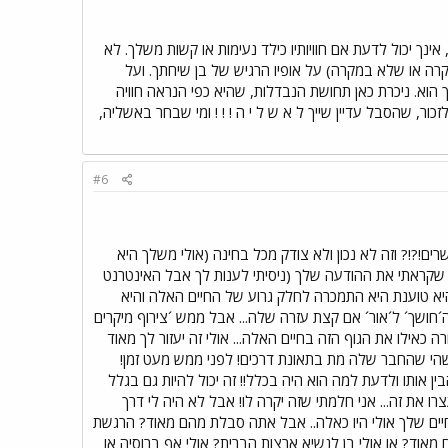
נך יכול לדעת אם חוויותיו כילד נעימות או קשות משלך. לא
מקרה או שלא במקרה) על אופיו הרגיש של בן שיחתך. ועל
 הוא. ניכרת כאן תחושת הנבדלות, שהיא כפי הנראה חוויה
ור, שהסבל עדיין שייך ל א ש ל י ה ! ! ! ומי שבחר באשליה,
#6
ם!?!? וזה לא נכון ולא צודק מכל בחינה (אולי משלך היא
חרי שקראתי את ההודעה שלך (ניסיתי לענות לך אבל האינטרנט
שהיא טוענת היא התמכרה לחלק גרוע של החיים האלה והיא
´חושך´ ל´אור´ אם קצת עזרה שלה... אבל ממש ´צירוף מיקרים
כאילו את הגוף הזה בחיים האלה... אולי זה יעזור לך מאוד
מישהי שהחבר שלה מת בתאונת דרכים! לפני ממש מעט זמן!
ן אותו ולדעת למה הוא היה בכלל!! זה יכול להיות גם בגלל
 את זה... אני חלמתי שזה יקרה לו! אבל לא היה לי דרך
ר החיים שלך אולי היו כאלה.. אבל אתה סבלת מהם מאוד? הרגשת
מאוד? או אולי בן לנשיא ארצות הברית? אולי אף ברוסיה או