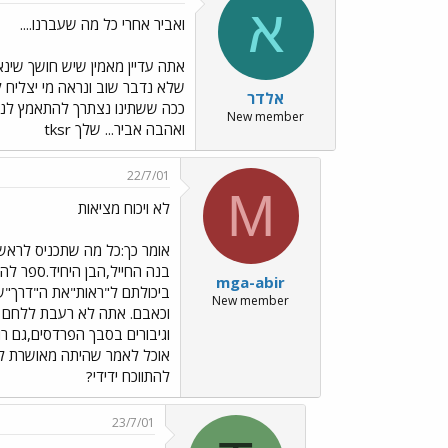
א
ואביר אחרי כל מה שעברנו....
אתה עדיין מאמין שיש חושך שינא
שלא נדבר שוב ונראה מי יצליח ל
אלדר
ככה ששתינו נצתרך להתאמץ לנצח?
New member
ואהבה אביר... שלך tksr
22/7/01
M
לא ויכוח מציאות
אומר כך:כל מה שתכניס לראשך
בנה החייל,הבן היחיד.ספר לה
mga-abir
ביכולתם ל"ראות"את ה"דרך"שב
New member
וכאבם. אתה לא רעבת ללחם בי
וגיבורים בסבך הפרדסים,גם רו
אוכל לאמר שהיתה מאושרת לי.
להתווכח ידידי?
23/7/01