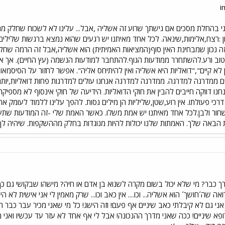
ני בהחלת מסכים אם גישתך שרוע זה אשליה ,אבל... עלינו לא לשכוח שחלק 
 :רצח,אלימות,שינאה. לכל אחד מאיתנו יש רגעים שהוא נמצא ברגשות שלילים.
 זה נכון שמבחינת האין סוף(המציאות האמיתית) הוא אשליה,אבל זה הרמה ש
 ורע.להשתחרר ממודעות הגוף.להתחבר למודעות הנשמה (עץ החיים). אך א
לא קיים","דואליות היא אשליה ואין להיתיחס אליה". אפשר לחזור על הסיסמאו
ים ממדרגה למדרגה. ממדרגה למדרגה אנחנו עולים למדרגות פחות דואליות,יותר 
 דווקה חייבים להבין את חוקי הדואליות. הידיעה של חוקי אינסוף לא מספיקה
כי פעולתו. אין רוע,שטן,שליליות הן מילים גסות. להפך עלינו ללמוד לעומק א
של שחור ולבן.לכל אחד מאיתנו יש אמת משלו. כאשר האמת שלי -זה המודעות ש
אה שלך. האמתות שלנו יכולות להיות מנוגדות בחלק מההשקפות. שיהיה לך כל טוב
 כבר? מי שלא יכול בשום מקרה לשנוא בן אדם או חיה? מישהו שבקושי גם כך כ
ואה שה´חושך´ הוא אשליה... וכו.... אין כאב וכו... שרק מאמין לי אני אישית לא
אני גם לא קיבלתי כאב שיניים אף פעם! וזה הישג! כל מי שאני מכיר עבר כבר חור
א שיניים! ככה שאני מדרך ההנכונה! אבל לי אף אחד לא עזר עד עכשיו ואני מתקד