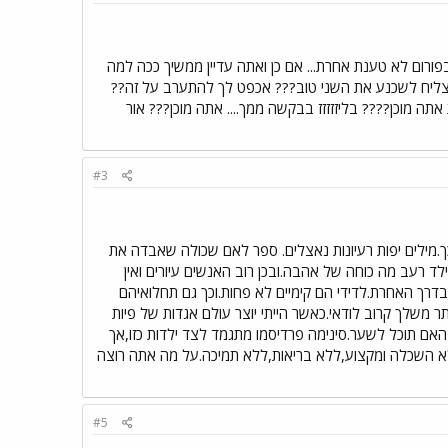
ורום לא טענת אחרת... אם כן ואתה עדיין ממשיך ככה למה
י יצליח לשכנע את השני טוב??? אכפט לך להתערב על זה??
תה מוכן???? בליזזזזז בבקשה ממך.... אתה מוכן??? אור
#3
ך.מילים יפות רעיונות נאצלים. ספר לאם שכולה שאבדה את
ד רעב מה כוחה של אהבה.ובכן רוב האנשים עיורים ואין
דרך האחרת.לדידי הם קימיים לא פחות.וכך גם תחלואיהם
 משלך קרוב לודאי.כאשר הייתי יוצר עולם אגדות של פיות
? האם תוכל לשער.סינימה פרדיסמו מתגמד לצד ילדות כזו,אך
ללא השכלה ומקצוע,ללא בריאות,ללא תמיכה.על מה אתה רוצה
#5