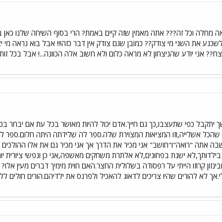
ה מחלה וכל זה??? אתה מאמין שזה קיים באמת? הרי בסוף השיחה שלנו כאן בפ
שכנע את השני מי צודק?? כמובן שגם צודק אין דבר כזה!!! אבל בוא נראה מ
? אני יודע שהניצחון לא מראה כלום ולא חשוב אלה הכוונה...! אבל בכל זות א
 יתקבל כפי שתעצבו,כך גם חייך.אדם יכול להיות מאושר בכל עת אם יבחר בכ
 שהכל אשלייה,וזו המציאות המצוירת שלה.ספר לה שלידתה היתה חלום.ספר ליל
ה אתה "רואה"ו"חושב" אני מכיר את הדרך אך אני מכיר גם את אלו ההולכים ב
לדותך,לא ישנת בפחונים,לא אלתרת משחקים מאשפה,אני כן ונפשי ציורית יותר
בינזון קרוזו הייתי על רפסודה בשלולית החצר.האם חוית מימיך דברים מעין אלו
אך לא להורים שהיו צריכים לדאוג להאכיל ולפרנס את ילדיהם.הורים חולים 