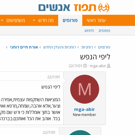
עמוד ראשי
פורומים
מה חדש
משתמשים
פוסטים
חיפוש
פורומים
רוחניות
רוחניות והעידן החדש
אורח חיים רוחני
ליפי הנפש
פ
פ
22/7/01
mga-abir
ו
ו
ת
ר
22/7/01
ח
ס
M
ליפי הנפש
ה
ם
נ
ב
ו
ת
המציאות השתקפות עצמית,אמירה נכ
ש
א
וצער,אלא אהבה,שמחה,מרפא ואושר
mga-abir
א
ר
אושר בתוך אומללות כי ורש שם מק
י
New member
בכל. אוהב את הכל ואותכם.בברכה 
ך
22/7/01