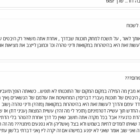
דוד... שלך tksr
 לשכוח
ך לאור , על תשכח למחוק תוכנות שבדרך , אחרת אתה משאיר רק היבטים של
ות זאת היא בהיטהרות במקוואות ודיני טהרה וכו´ וכמובן לייצב את מציאות אור
ורום???
לא מבין מה המילה במקום המקום של התוכנות! לא תופש... כשאתה הופך\מעבי
יבטים של תוכנות (עבר? דברים?) המחשיכות את עולמם של הנשארים (איך 
ד עימם והדרך לעשות זאת היא בהיטהרות במקוואות (מזה?) ודיני טהרה (שוב פעם 
חדש תוך עשייה דטרמיניזם (תזכיר לי מה זה?) עשיית המצוות (עניני דת) אז שו
דת כרגע?? אבל בכל מקרה אתה חושב שאין כל דרך אחרת להטהר בלי הדת? ו
שאיתו לומדים לחיות בשמש ולא בצל (אשליה) ולא נפגעים מימנו??? מה זה
 ואני שוב אומר שאני לא יפגע במישהו אם זה יקרה לי! (אני דברתי בלשון עתיד 