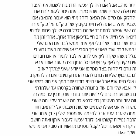
ותר מזה... אבל אם היה לך עכשיו הזדמנות לשנות את העבר
ם אלה שעדיין שמה שהיו כמוך... אתה יכול לעזור להם אם
ך לחלוק אם כולם את הכאב הזה? מתי הוא יעבור (הכאב) אם
לא תיתן לו לעבור?? אתה מחזיק בו חזק מאוד בשביל שלו יעבד לך העבר שלך במקום לתת לו להסחף... ובשביל מה? ... אתה לא חיית בקיבוץ של 3 ק´´מ על 3 ק´´מ וזה
כאלה שאי אפשר להתחבר אלהם בכלל וככה יש לך פחות ילדים!
ן! אני חייתי את רוב חיי בדיכאון אחד ארוך.. אחרי זמן מה
תי בבית שלי בחדר שלי בלי אף אחד ממש לבד אם הלגו שלי
ני ממש לבד ועוד שאני צריך מסביבי אנשים זה מאוד גרוע לי
גלל משהו שקרה לי!) אני לרוב או לבד לגמרי או אם חברים!
ם לקיבוץ! לאף קיבוץ! אני כל הזמן רוצה לעזוב אותו! אבא
 גורם לי להיות בצד מכולם! אני יודע שאני יצתרך לעזוב
כולם בקיבוץ! שלי! וזה גורם להם להתרחק מימני ואם זה להתקרב
לי חיית עני! אבל אני חייתי בודד! יותר ממך אני חושב?!?! אני
 שלי ואבא שלי והם עוד בחגורה שחורה בקרטה! עד שלמדתי
בשבוע! וזה גרם לי להיות יותר בודד! שרק תבין עד כמה זה
! וזה עוד יותר מעט זמן כדי לרפא כל מה שעבר עלי! ומה שאני
 ממש חרא! אני אפילו שנתיים שלמות חשבתי על להתאבד!!!!
כבר לא אבל זה היה בי וגם היכולת לעשות את זה! שרק תבין אותי תראה שמה שעבר עליך לא כל כך קשה ממה שעבר עלי! אבל לפי מה שהמספר שלי (17) אומר אני
רבה נפילות קשות! ואני לומד עכשיו לעבור אותן! ואתה חושב
יקרה? ושאתה יכול לקבל מסרים מהאוויר זה טוב? אני מרגיש
 tksr