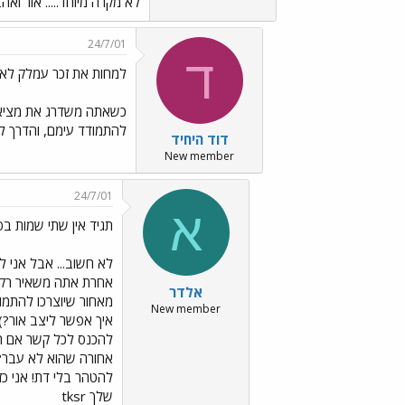
לא מקרה מיוחד..... אור ואהבה 
24/7/01
ד
למחות את זכר עמלק לא
כשאתה משדרג את מציאות
להתמודד עימם, והדרך לעש
דוד היחיד
New member
24/7/01
א
תגיד אין שתי שמות בפ
לא חשוב... אבל אני 
אחרת אתה משאיר רק ה
אלדר
מאחור שיוצרכו להתמוד
New member
איך אפשר ליצב אור?) ה
להכנס לכל קשר אם ה
אחורה שהוא לא עבר? 
להטהר בלי דת! אני כזה
שלך tksr