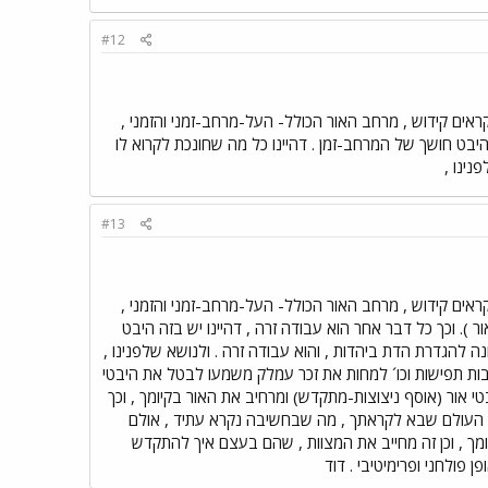
#12
ראים קידוש , מרחב האור הכולל- העל-מרחב-זמני והזמני ,
היבט חושך של המרחב-זמן . דהיינו כל מה שחונכת לקרוא לו
נינו ,
#13
ראים קידוש , מרחב האור הכולל- העל-מרחב-זמני והזמני ,
). וכך כל דבר אחר הוא עבודה זרה , דהיינו יש בזה היבט
ה להגדרת הדת ביהדות , והוא עבודה זרה . ולנושא שלפנינו ,
ות תפישות וכו´ למחות את זכר עמלק משמעו לבטל את היבטי
אור (אוסף ניצוצות-מתקדש) ומרחיב את האור בקיומך , וכך
 העולם שבא לקראתך , מה שבחשיבה נקרא עתיד , אולם
 , וכן זה מחייב את המצוות , שהם בעצם איך להתקדש
פולחני ופרימיטיבי . דוד