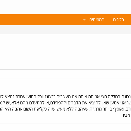
בלוגים
המומחים
ונה בחלקה.חצי אמיתה אותה אנו מעצבים כרצוננו.וכל הטוען אחרת נמצא לוק
.אני אטען שאין להוציא את הדברים ולהפרידם,או להתעלם מהם אלא,יש ל
ורם. ואוסיף ביותר מרמיזה,שאהבה ללא מעש שווה כקליפת השום.אהבה היא המ
אביר