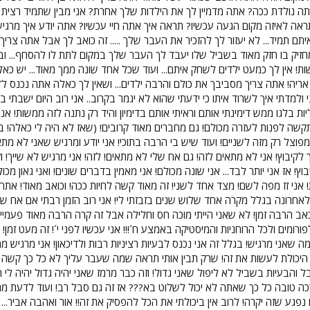
ה נולדת ככה? אתה מדמיין לך את הילדות שלך אחרת? אני מבין שתמיד רצית י
אה לאיזה מקום הגעה עכשיו? תראה איך אתה חיי עכשיו? אתה יודע איך מרגישי
תם תמיד... לא יעזור לך להזכיר את העבר שלך ..... זה כואב לך אבל אתה צרי
שות! אין לך כמעט ילדים לשחק איתם... ועוד שכל אחד שונה ממך מאוד... יש 
יה! אתה צריך מסביבך את כולם והרבה ילדים... ושאין לך כאלה אתה נכנס לדיכאו
י ולמדתי איך לשרוד איתו כי ידעתי שהוא לא יגמר בקרוב.. אני רוב היום ישב
לליות בלגו ממש דימינתי אותם וראיתי אותם בדימיון והיד רק נתנה לזה ממשות! א
תקשה לפנות לעזרה מכולם! גם מחברים מאוד קרובים! (שאז לא היה לי כאלה! ב
מפוצל רק מזה לשניים! ועוד שיש בי הרבה בתוכי! אני יודע ומרגיש שאני לא מתאי
לקיבוץ! אני לא מתאים לזה! גם אח שלי לא מתאים! לזה! אני מרגיש לא שייך! וזה
ץ! אז אני יותר לבד... אני שונה מכולם! אני מאמין בדברים שונים! ואני גאון מ
ת! אני זז מפה לשם! מצד אחד לשני! זה מאוד קשה לחיות ככה! וכואב מאוד! אתה או
גם לאחרונה בגלל מקרה אחד שלוש שנים בזבזתי לי! אני רוב הזמן רבתי אם אח
אב הרבה זמן! לא שאני הייתי מוכה חס וחלילה אבל זה קרה הרבה מאוד פעמיים 
פורומים ולכל הרוחניות והמיסטיקה באמצע ח´!!! אני עכשיו לפני י´! זה מעט זמן
מה שאני מרגיש! בגלל זה אני נכנס לבעיות רציניות רבות ולדיכאון! אני מרגיש
והבעיות בשביל לא ליפול שאני גדול! וזה כבר מרמז שאני יהיה גדול יהיה לי ה
כה טובה כל כך שאתה לא יכול לשלוט בא??? אז זה גם סבל רב! ועוד לדעת מה 
ע שזה יקרה! לרוב אין ביכולתי את הכל להפסיק את זה!! אור ואהבה אביר... שלך