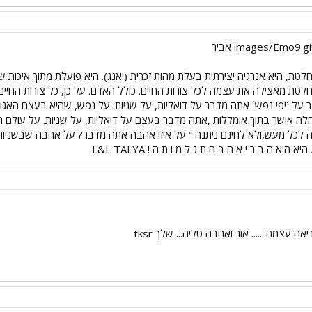
טת, היא אנרגיה יצירתית בעלת מהות זכרית (יאנג). היא פועלת מתוך איכות ש
ת מאצילה את עצמה לכל צורות החיים. כולל האדם. על כן, כל צורות החיים מ
 על ´יפי נפש´ אתה מדבר על דואליות, על שניות. על נפש, שהיא בעצם האג
 אושר בתוך אומללות ,אתה מדבר בעצם על דואליות, על שניות. על עולם ה
לכל מעש,ולא לחינם ניתנה." על איזו אהבה אתה מדבר? על אהבה שבשניות?
א ה ב ר י א ה ב ה ת ג ל מ ו ת ה ! L&L TALYA
עצמה....... אור ואהבה טליה... שלך tksr