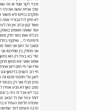
סיביר לקור שם? אז מה שאת
שלך אהיית עושה את זה? תר
תתקדם בחיים! ולא תשאר אי
מאוד קטן וברוב אין מה לע
ועוד שאתה תאומים באופק אר
כיבלתי אותו כתור חלק מימנ
ודימיינתי לי.... שיחקתי בח
וכואב! עד היום אני מאוד מ
אני מחולק בין שתייהם! אני 
שלי בא בעיר! רק הוא נמשך 
אותם שאני יצא מכאן! מהקיבו
אלי! אני חיי מיום ליום אחר
חיי רוב השנים בדיכאון! ו
לאגן עלי חתפטי מהם! וזה כ
גורם סבל! ואני רק נכנסתי ל
כותב כאן! לא מגיע אפילו ל
לומד צעיר את כל הכאב סבל 
שיכולת חלימת העתיד זו בר
הרבה פעמים לפני שמישהו נפג