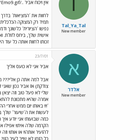
T
אין ויכוח אביר ../images/Emo9.gif כל אחד בחר
לחוות את ´המציאות´ בדרך ש
תמיד רק המצוקה הכלכלית הי
Tal_Ya_Tal
נפשו ´הציורית´ כלשונך וד
New member
אישית שלך, ביחס לזולת. וא
זכותו לחוות אותה כל עוד הי
23/7/01
א
אביר אני לא כועס אליך
אבל למה אתה כן אלי??? מה 
צודקת) אז אביר נכון שאני 
אלדר
שלי לא פעל טוב וזה יצא) 
New member
אמרה שהיא מתכוונת להתאבד
´!!! באותו יום ממש אחרי ה
לעשות את ה´שיעור´ שלך בח
כמה שבועות! אני יודע איך 
הקרמה שלה איתו! אפילו אם 
להזעיר אותה!! או אותו! וז
כל הזמן לא שייך לעיר הזו?