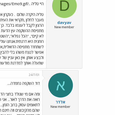
D
היי טליה ../images/Emo9.gif
טליה היקרה שלום
. כעקרון א
מעבר לחלון ,תקראי את העיתון
davyav
הרצון לקבל לעצמו בלבד. כן
New member
מתפיסת ההשקפה עץ הדעת טוב
לא קיים", "הכל נפלא","השטן 
רוחנית היא דרגתית.אנחנו עול
לשתחרר מתפיסה הדואלית,אנחנו
אפשר לנצח משהו בלי להבין דר
ולבצע אותן. אין כאן עניין 
שתעלה אותך למדרגת מודעות הב
24/7/01
א
דוד השקפה נחמדה....
ומה אם מי שנולד בחצי הדרך
רואה את הדרך לאור... אני ר
אלדר
לתאומים עסוק ברוב הזמן... 
New member
שהם מהקיבוצים וזה חינם רופ