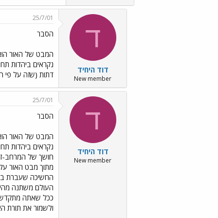
25/7/01
ד
הסבר
המבט של האור הוא מ
נקראים ביהדות תחום
דוד היחיד
דתות (שזה על פי הר
New member
25/7/01
ד
הסבר
המבט של האור הוא מ
נקראים ביהדות תחום
דוד היחיד
חושך של המרחב-זמן 
New member
מתוך מבט האור על 
החשיכה שעברת בהם 
העולם משתנה מהיב
ככל שאתה מתקדש מש
ולשמור את תורת האו