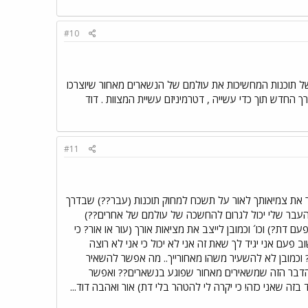
#10
 תוכנות המחשיכות את עולמם של הנשארים מאחור שיוצרכו
ך החדש תוך כדי עשייה , דטרמיניזם עשיית המצוות . דוד
#11
ר את צמיאותך לאור על תשכח למחוק תוכנות (עבר??) שבדרך
העבר שלי יכול לגרום להחשכה של עולמם של אחרים??)
דת?) וכו´ וכמובן לייצב את מציאות אורך (עור או אור? כי
ב פעם אני יגיד לך שאת זה אני לא יכול כי אני לא רוצה
כמובן לא להשעיר משהו מאחורייך.. מה אפשר להשאיר
 הדבר הזה שמשאירים מאחור שפוגע בנשארים?? ואפשר
בזה שאני כזה! כי יקרה לי להטהר בלי דת) אור ואהבה דוד...