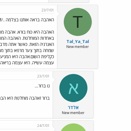
23/7/01
T
האהבה בראה אותנו בצלמה ../images/Emo9.gif אביר
האהבה היא כוח בורא. אהבה מוחל
באחדות המוחלטת. האהבה המוחלט
Tal_Ya_Tal
האנרגיה הזאת. כאשר אתה מדבר
New member
שמחה בתוך צער מרפא בתוך מחלה
כקליפת השום.אהבה היא המניעה 
עצמה עשייה. היא עצמה בריאה. היא הי
23/7/01
א
נו ברור....
ברור זאהבה מוחלטת היא הבריאה 
אלדר
New member
24/7/01