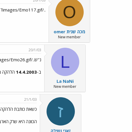
20/1/03
O
../images/Emo117.gifדסייייייל´ה../images/Emo70.gif../images/Emo70.gif איך היה../images/Emo35.gif../images/Emo9.gif
omer מכה שנית
New member
20/1/03
L
נ"ש../images/Emo41.gif../images/Emo26.gifיש תאריך ../images/Emo36.gif../images/Emo41.gif
ב-
14.4.2003
הלהקה מג
La NaNi
New member
21/1/03
ז
כשאת כותבת הלהקה
הכוונה היא שרק הארב
זאני ושילה