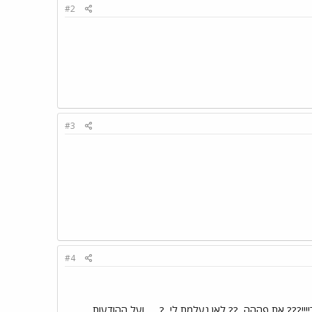
#2
#3
#4
ייי??? את פההה
?? לאן נעלמת לי
?...... ועל ההודעות