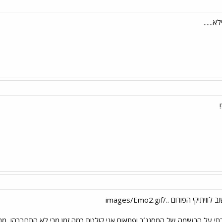
.....
רתי על הרשימה של המסנג´ר ופתאום אני קולטת כמה זמן מרי לא התחברה!
מרי