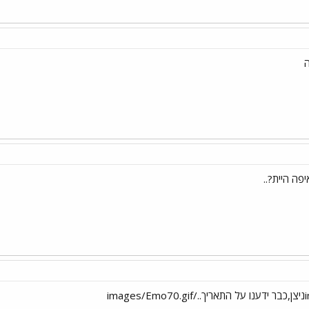
ה
פה היית?..