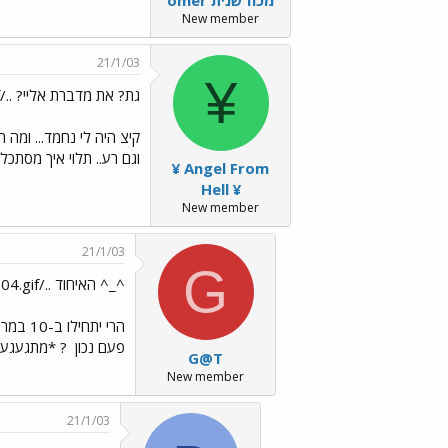
New member
21/1/03
¥
גת? את מדברת אליי? ../images/Emo12.gif
קיצ היה לי נחמד... ומה
וגם רע.. תלוי איך מסתכל
¥ Angel From
Hell ¥
New member
21/1/03
G
^_^ האיחוד ../images/Emo104.gif >>
הרי יתחילו ב-10 במרץ לשדר את העונה החדשה נכון? ואז שישדרו את זה נראה כולנו יחד באזול שוב
פעם נכון
? *מתגעגעת
G@T
New member
21/1/03