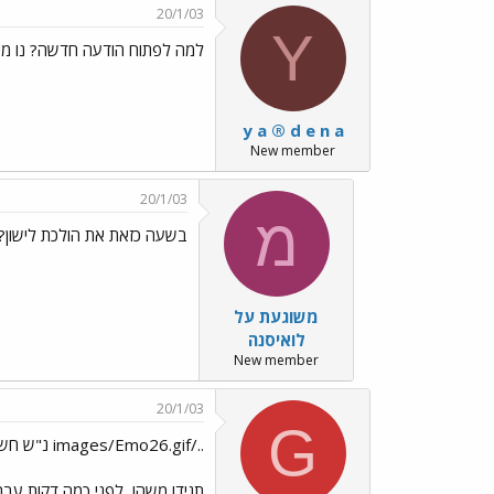
20/1/03
Y
למה לפתוח הודעה חדשה? נו מילא.
y a ® d e n a
New member
20/1/03
מ
בשעה כזאת את הולכת לישון?!
משוגעת על
לואיסנה
New member
20/1/03
G
../images/Emo26.gif נ"ש חשוב לוויתיקי הפורום ../images/Emo2.gif
תגידו משהו, לפני כמה דקות עב