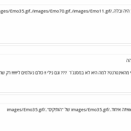
הה
 מהאינטרנט? למה היא לא במסנג´ר
??? וגם נילי !! כולם נעלמים לי!!!!!! רק שתדעו ! 10 במרץ האיח