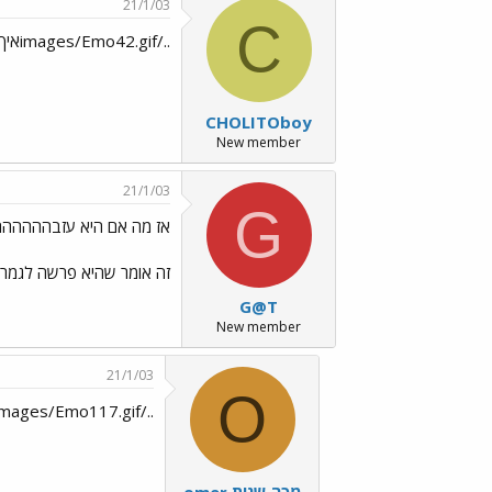
21/1/03
C
../images/Emo42.gifאיך היה ובלה../images/Emo35.gif../images/Emo70.gif../images/Emo11.gif
CHOLITOboy
New member
21/1/03
G
אז מה אם היא עזבההההה
זה אומר שהיא פרשה לגמרי
G@T
New member
21/1/03
O
../images/Emo117.gifאיזה איחוד../images/Emo35.gif של "הותיקים"../images/Emo35.gif
omer מכה שנית