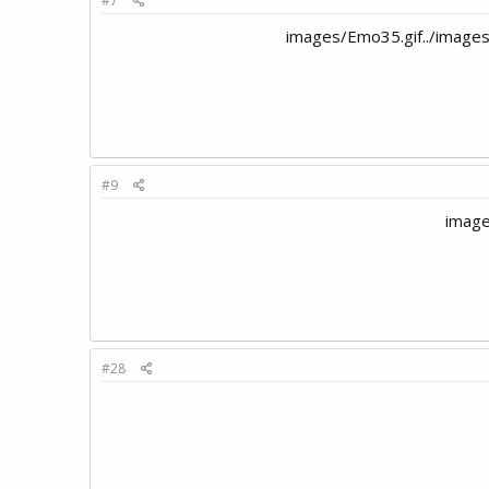
#7
#9
#28