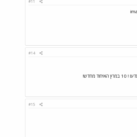
#11
#14
וד מחדש!
#15