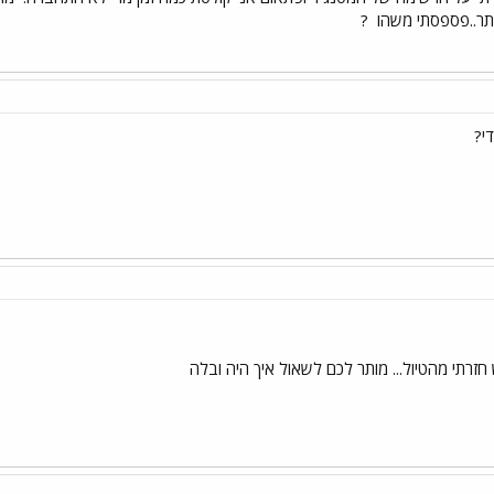
יתר..פספסתי משהו
?
י?
ש חזרתי מהטיול... מותר לכם לשאול איך היה ובלה