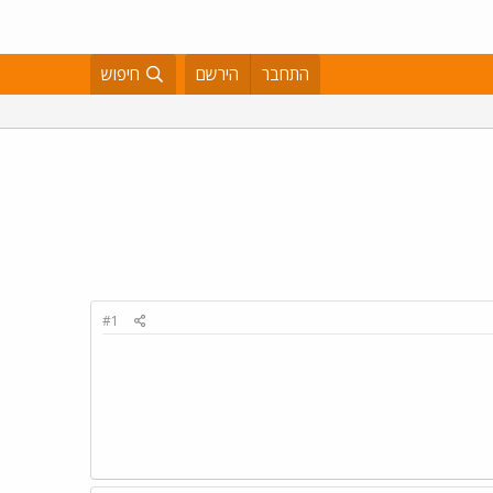
התחבר
הירשם
חיפוש
#1