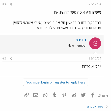
#4
28/12/04
מישהו יודע איפה פשר להשיג את
המדבקות בחנות בראשון תל אביב פשוט (אין לי אשראי להזמין
מהאינטרנט ) ואין מצב שאני מגיע לכפר סבא
s P i T
S
New member
#5
28/12/04
יובל יא פרחה
You must log in or register to reply here.
פייסבוק
Twitter
Reddit
Pinterest
Tumblr
WhatsApp
דואר אלקטרוני
הוסף קישור
Share:
לימודי גיטרה