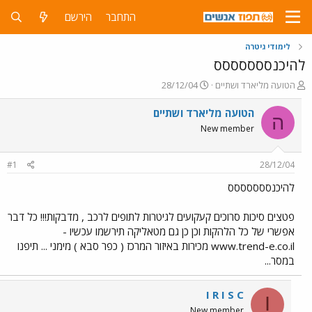
התחבר
הירשם
לימודי גיטרה
להיכנססססססס
פ
פ
הטועה מליארד ושתיים
28/12/04
ו
ו
ת
ר
הטועה מליארד ושתיים
ה
ח
ס
New member
ה
ם
נ
ב
ו
ת
#1
28/12/04
ש
א
א
ר
להיכנססססססס
י
ך
פטצים סיכות סרוכים קעקועים לגיטרות לתופים לרכב , מדבקות!!! כל דבר
אפשרי של כל הלהקות וכן כן גם מטאליקה תירשמו עכשיו -
www.trend-e.co.il מכירות באיזור המרכז ( כפר סבא ) מימני ... תיפנו
במסר...
I R I S C
I
New member