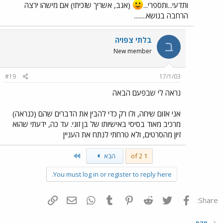
ותדעי...ותספרי...
(אגב, אשריך שזכית!) אם מישהו ירצה
הרחבה בנושא........
בלתי צפויה
ב
New member
#19
17/1/03
נראה לי שבפעם הבאה
אני אזום שיחה, ולו רק כדי להבין את הדברים שהם (כנראה)
מרכיב מאוד בסיסי באישיותו של בן זוגי. עד כה, ידעתי שהוא
זיון מהסרטים, ולא טרחתי לנתח את העניין
Last
1 of 2
הבא
You must log in or register to reply here.
פייסבוק
Twitter
Reddit
Pinterest
Tumblr
WhatsApp
דואר אלקטרוני
הוסף קישור
Share:
סקס