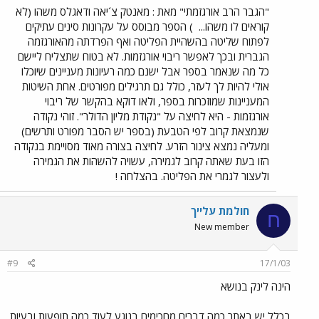
"הגבר הרב אורגזמתי" מאת : מאנטק צ´יאה ודאגלס משהו (לא
קוראים לו משהו...
) הספר מבוסס על עקרונות סינים עתיקים
לפתוח שליטה בהשהיית הפליטה ואף הפרדתה מהאורגזמה
הגברית ובכך לאפשר ריבוי אורגזמות. לא בטוח שתצליח ליישם
כל מה שנאמר בספר אבל ישנם כמה רעיונות מעניינים שיוכלו
אולי להיות לך לעזר, כולל גם תרגילים מפורטים. אחת השיטות
המעניינות שמוזכרות בספר, ולאו דוקא בהקשר של ריבוי
אורגזמות - היא לחיצה על "נקודת מליון הדולר". זוהי נקודה
שנמצאת קרוב לפי הטבעת (בספר יש הסבר מפורט ותרשים)
ומעליה נמצא צינור הזרע. לחיצה בצורה מאוד מסויימת בנקודה
הזו בעת שאתה קרוב לגמירה, עשויה להשהות את הגמירה
ולעצור לגמרי את הפליטה. בהצלחה !
חולמת עלייך
ח
New member
#9
17/1/03
הינה לינק בנושא
בכלל יש באתר כמה דברים מחכימים בנוגע לעוד כמה תופעות ובעיות