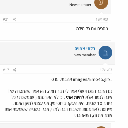
ע
New member
#21
18/1/03
מסכים עם כל מילה
בלתי צפויה
ב
New member
#17
17/1/03
../images/Emo45.gif אהבתי, ערס
גם החבר הנוכחי שלי אמר לי דבר דומה. הוא אמר שהמטרה שלו
אינה לגמור אלא
להיות אתי
, כי לא האורגזמה, שנמשכת לכל
היותר 10 שניות, היא העיקר ביחסי מין. אני עצמי למען האמת
מייחסת לאורגזמות חשיבות רבה למדי, אבל בשנייה ששמעתי אותו
אומר את זה, התאהבתי.