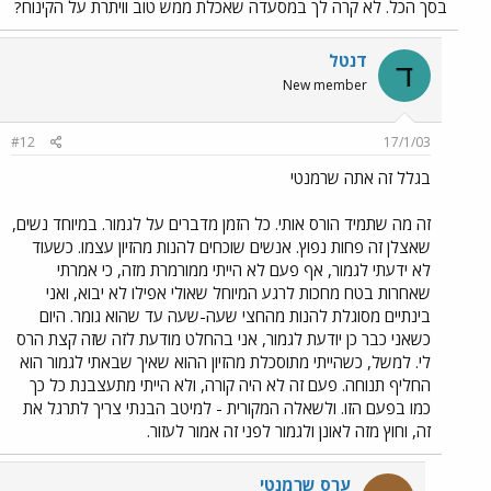
בסך הכל. לא קרה לך במסעדה שאכלת ממש טוב וויתרת על הקינוח?
דנטל
ד
New member
#12
17/1/03
בגלל זה אתה שרמנטי
זה מה שתמיד הורס אותי. כל הזמן מדברים על לגמור. במיוחד נשים,
שאצלן זה פחות נפוץ. אנשים שוכחים להנות מהזיון עצמו. כשעוד
לא ידעתי לגמור, אף פעם לא הייתי ממורמרת מזה, כי אמרתי
שאחרות בטח מחכות לרגע המיוחל שאולי אפילו לא יבוא, ואני
בינתיים מסוגלת להנות מהחצי שעה-שעה עד שהוא גומר. היום
כשאני כבר כן יודעת לגמור, אני בהחלט מודעת לזה שזה קצת הרס
לי. למשל, כשהייתי מתוסכלת מהזיון ההוא שאיך שבאתי לגמור הוא
החליף תנוחה. פעם זה לא היה קורה, ולא הייתי מתעצבנת כל כך
כמו בפעם הזו. ולשאלה המקורית - למיטב הבנתי צריך לתרגל את
זה, וחוץ מזה לאונן ולגמור לפני זה אמור לעזור.
ערס שרמנטי