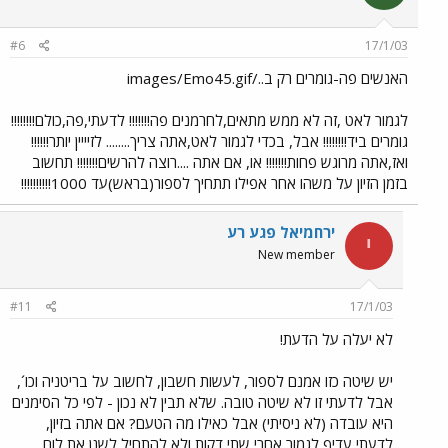
#6
17/1/03
האנשים פה-גומרים רק ב../images/Emo45.gif
לגמור לאט ,זה לא ממש מתאים,לחרמנים פה!!!!!!! לדעתי,פה,כולם!!!!!!!!
גומרים ביד!!!!!!!! אבל, בכדי לגמור לאט,אתה צריך........ לזיייין יותר!!!!!!
ואז,אתה מרוגש פחות!!!!!!! או, אם אתה ....רוצה להרשים!!!!!!! תחשוב
בזמן הזיון על משהו אחר אפילו תתחיך לספור(בראש)עד 1000!!!!!!!!!!
ירחמיאל פגע רע
י
New member
#11
17/1/03
לא יעלה על הדעת!
יש שיטה כזו אמנם לספור, לעשות חשבון, לחשוב על בריטניה וכו´,
אבל לדעתי זו לא שיטה טובה. שלא תבין לא נכון - לפי כל הסימנים
היא עובדה (לא ניסיתי) אבל כאילו מה הטעם? אם אתה בזיון,
לדעתי עדיף לגמור אחרי שתי דקות ולא להתחיל לשנן את לוח