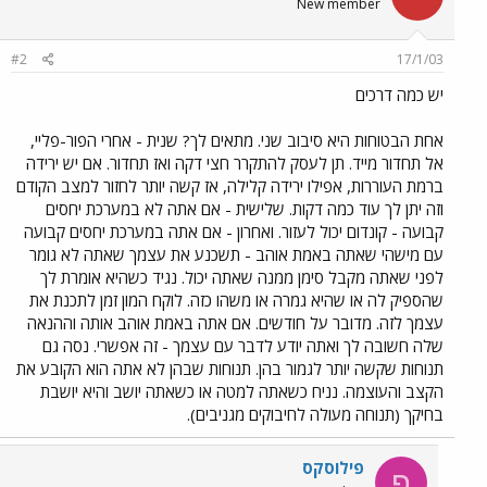
New member
#2
17/1/03
יש כמה דרכים
אחת הבטוחות היא סיבוב שני. מתאים לך? שנית - אחרי הפור-פליי,
אל תחדור מייד. תן לעסק להתקרר חצי דקה ואז תחדור. אם יש ירידה
ברמת העוררות, אפילו ירידה קלילה, אז קשה יותר לחזור למצב הקודם
וזה יתן לך עוד כמה דקות. שלישית - אם אתה לא במערכת יחסים
קבועה - קונדום יכול לעזור. ואחרון - אם אתה במערכת יחסים קבועה
עם מישהי שאתה באמת אוהב - תשכנע את עצמך שאתה לא גומר
לפני שאתה מקבל סימן ממנה שאתה יכול. נגיד כשהיא אומרת לך
שהספיק לה או שהיא גמרה או משהו כזה. לוקח המון זמן לתכנת את
עצמך לזה. מדובר על חודשים. אם אתה באמת אוהב אותה וההנאה
שלה חשובה לך ואתה יודע לדבר עם עצמך - זה אפשרי. נסה גם
תנוחות שקשה יותר לגמור בהן. תנוחות שבהן לא אתה הוא הקובע את
הקצב והעוצמה. נניח כשאתה למטה או כשאתה יושב והיא יושבת
בחיקך (תנוחה מעולה לחיבוקים מגניבים).
פילוסקס
פ