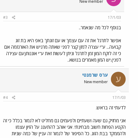
New member
#3
17/1/03
בנוסף לכל מה שנאמר..
אפשר לתרגל את זה עם עצמך או עם זוגתך באפ היא בת זוג
קבועה... ע"י עצרה למזן קצר לפני שאתה מרגיש את האורגזמה אם
כי זה לוקח המון זמן לתרגל וניתן לעשות זאת ע"י אוננות(עם עצירה
לפני).יש המון מאמרים בנושא..
ערס שרמנטי
ע
New member
#4
17/1/03
לדעתי זה בראש.
אני מחזיק גם שעה ושעתיים ולפעמים גם מחליט לא לגמור בכלל כי זה
הקטע הפחות חשוב מבחינתי. אני אוהב להתענג על הזיון עצמו
ולהממקד בבת הזוג. כל הסיפור של לגמור זה עניין של כמה שניות