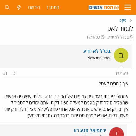
התחבר
הירשם
סקס
לגמור לאט
פ
פ
בכלל לא יודע
17/1/03
ו
ו
ת
ר
בכלל לא יודע
ב
ח
ס
New member
ה
ם
נ
ב
ו
ת
#1
17/1/03
ש
א
א
ר
איך גומרים לאט?
י
ך
אתמול ביקרתי בעמודים קודמים של הפורום הזה, וגיליתי שיש פה אנשים
שמצליחים להחזיק בפנים למעלה מ15 דקות. אתם יכולים להסביר לי
איך בדיוק אתם עושים את זה? אני, אחרי פורפליי, לא מצליח להחזיק יותר
משתי דקות. אז נא לפרט טכניקות בהרחבה. (תרתי משמע)
ירחמיאל פגע רע
י