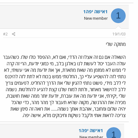
1אישה יפה1
1
New member
#2
19/1/03
מתוקה שלי
השאלה אם גם זה אצלו זה הדדי, ואם לא, ההפסד כולו שלו. כשהעבר
עולה העבר יכול לעשות לנו באלגן בלב, מי כמוני יודעת, הרי זה קרה
לי ממש לא ממזמן מה שאת מתארת, אך את יודעת מה אני עשיתי, לא
נתתי לזה להשפיע עליי כך, החלטתי ממש בכוח לא לתת לזה להיכנס
לי ללב מידי, פשוט נתתי להגיון שלי את הדרך להחליט. לפעמים צריך
ללב להישאר מאחור, ולתת למוח שלנו קצת להגיע להחלטות. נשמה
שלי ,יקירתי, אני יודעת מה את עוברת, יודעת יותר ממה שאת חושבת,
מכירה את ההרגשה, מקווה שהיא תעבור לך מהר מהר, כדי שהכל
יהיה שלום ומחובר, אוהבת אותך נשמה....... את רואה זה סימן שאת
צריכה לראות אותי ולקבל נשיקות וחיבוקים מלא, אישה יפה.
1אישה יפה1
1
New member