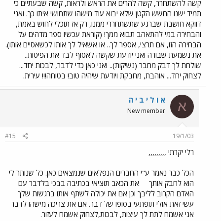
קשה להשתחרר, קשה להרים את הראש ולראות, קשה שבעתיים כי
תמיד ישנו החשש הקטן שלא יבוא עוד מישהו שתחושי איתו כך. ואני
דווקא חושבת שברגע שתשתחררי ממנו, רק אז תוכלי לחוש באמת,
והבחירה במי להתאהב תבוא ממך! (קוראת עכשיו ספר מדהים על
הבחירה הזו, אם תרצי, אספר לך.. או אשאיל לך אותו לכשאסיים אותו).
את נשמעת שבורה ואני יודעת שקשה לאסוף לבד את הפיסות..
שולחת לך דבק מחבר (נשיקות).. ואני כאן כדי לדבר, לבכות יחד...
לצחוק יחד... אוהבת, מחבקת ויודעת שיהיה טוב! בטוחה!!! עירית.
א ו ל י ב י ה
א
New member
#15
19/1/03
רלי יקרתי ,,,,,,,,,
הכל כבר נאמר ע"י החברים הנפלאים שנמצאים כאן. כל שנותר לי
הוא לחבק אותך
את הכאב תוציאי בכתיבה בבכי בלדבר עם
האדם הקרוב לליבך וכן אם את יכולה לשתף אותו ברגשות שלך
עשי זאת אולי תופתעי בסופו של דבר. אם את צריכה מישהו לדבר
אני אשמח לתת לך עיצות, לבכות,לצחוק אשמח לעזור.