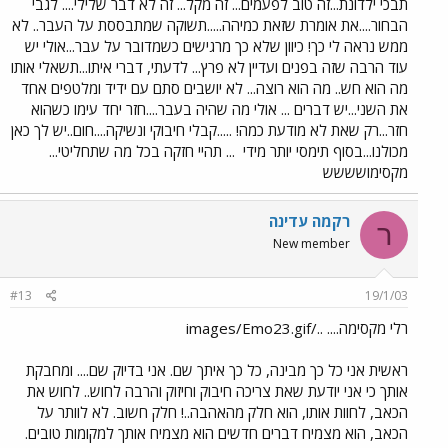
תבכי ילדונת...זה טוב לפעמים... זה מקל... זה לא דבר שלילי.... לגבי
הבחור....את אומרת שזאת כמיהה.....תשוקה שמתבססת על העבר.. לא
ממש נראה לי כך! כיוון שלא כך מרגישים כשמדובר על עבר...אולי יש
עוד הרבה שזה בפנים ועדיין לא פרץ... לדעתי, דברי איתו...תשאלי אותו
מה הוא חש.. מה הוא רוצה... לא יושבים סתם עם ידיד ומלטפים אחד
את השני...יש דברים ... אולי מה שהיה בעבר....חזר יחד עימו כשהוא
חזר...רק שאת לא מודעת כמה! .....קבלי חיבוקי ונשיקה....חום..יש לך כאן
מכולנו...בסוף תימסי יותר מידי
... תהיי חזקה בכל מה שתחליטי...
מקסימושששש
רקמה עדינה
ר
New member
#13
19/1/03
רלי מקסימה.... ../images/Emo23.gif
ראשית אני כל כך מבינה, כל כך איתך שם. אני בדיוק שם.... ומחבקת
אותך כי אני יודעת שאת צריכה חיבוק וחיזוק והרבה לחוש.. לחוש את
הכאב, לחוות אותו, הוא חלק מהאהבה..! חלק חשוב. לא לוותר על
הכאב, הוא מצמיח דברים חדשים הוא מצמיח אותך למקומות טובים.