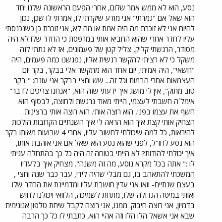
נסע, הוא לא ממש אמר שלום, אחרי הפעם הראשונה שלנו יחד
הוא שאל אם "גמרתי" אני מודע שיקרתי לו, אמרתי לו שכן, נכון
להיום אני לא זוכרת מה היה אמת או מה לא, אני זוכרת כן כשנכנסתי
עליו לחדר אחרי שהוא החביא אותי במרפסת כי החדר שלו לא היה
מסודר, הרגשתי קליק, צליל קטן של פעמונים, אז לא נתתי לזה
משקל כי לא רציתי להקשר רגשית אליו, נפגשנו כמה פעמים, היה
"חשאי", היה אמיתי, יום אחד הוא מתקשר אלי בבקר, בקר יום
העצמאות אחרי הבמות וכל זה... שש וחצי בבקר אני עונה: " בקר
טוב מתוק", אין לי מושג איך ידעתי שזה הוא, "אנחנו צריכים לדבר"
אימל´ה חשבתי לעצמי, הייתי מאוד נרגשת ולחוצה, לבסוף הוא
חשף את עצמו בפני, הוא רוצה אותי. הוא רוצה אותי ברצינות.
הצחיק אותי קצת איך הוא הראה לי איך השנתיים הקרובות הולכות
להיראות, כל למה שיכולתי לחשוב עליו, אחרי 4 שבועות מאותו בקר
הוא נסע לחו"ל, לפני שהוא נסע הוא שאל אם אני אוהבת אותו,
איך יכולתי להודות? לא הייתי בטוחה זה היה כל כך בהתחלה עניתי
לו :" אתה בכל מקרא נוסע, מה זה משנה". מצחיק איך בלעדיו
המשכתי להתאהב בו, גם מבלי שהיה לידי, עבר כבר שנה וחצי ,
בעצם שנתיים- וואו אני עדין חושבת עליו ומדמיינת את החדר שלו
ואותי במיטה הגדולה שלו, מתחת לשמיכה, הלוואי ויכולנו לחוש
בדמיון, אני רוצה חיבוק. ממנו, אני רוצה לקבל שיחת טלפון אנונימית
שבא אני אשאל הלו הלו וזה אהיי הוא, כתבתי לו כל כך הרבה