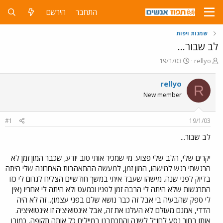
התחבר
הירשם
שמנות ויפות
לב שבור...
פ
פ
19/1/03
rellyo
ו
ו
ת
ר
rellyo
R
ח
ס
New member
ה
ם
נ
ב
ו
ת
#1
19/1/03
ש
א
א
ר
לב שבור...
י
ך
יקרים שלי, הלב שלי פצוע. מי שמכיר אותי טוב יודע, שכבר המון זמן לא
הרגשתי רגש למישהו, המון זמן, למעשה ההתאהבות האחרונה שלי היתה
בדיוק לפני שנה. מישהו שעבד איתי במשך חודשיים הצליח לגרום לי כזו
התרגשות שלא היתה לי הרבה זמן לפניו וכמעט ולא היתה לי אחריו (אין
לי ספק שהבעיה בי אבל זה כבר נושא שלם בפני עצמו).. זה לא היה
הדדי, אמנם מעולם לא העלנו את זה, אבל אינטואיציה זו אינטואיציה.
אותו בחור נסע לחו"ל לשנה והתכתבנו במיילים כל אותה תקופה, כמובן