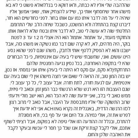
שהלהבה שלי אליו לא כבתה, ולאו דווקא כי בגללואלא פשוט כי לא בא
מישהו אחר שיחסחוף אותי כך, שיידע להצחיק אותי, שאני אמשך אליו
שיהיה לי על מה לדבר איתו כמו עם אותו בחור. לפני כחודשיים הוא חזר,
דיברנו קצת בהתחלה ולא המשכנו, כשבכל שיחה הלב שלי התרומם.
החלטתי שזה לא עושה לי טוב, לא לדבר איתו ובטח שלא לראות אותו.
והחזקתי מעמד, עד אתמול. אתמול הוא היה אצלי מ 12 עד 3 לפנות
בוקר, היה מדהים, לא, לא קרה שום דבר כמו נשיקה או משהו כזה, אבל
ישבנו והוא לא הפסיק ללטף אותי ולחבק , משהו שגם לפני שהוא נסע
היינו עושים. ואני, שחשבתי שיש לי בעיה עם אינטימיות, כי כל הבחורים
שהיו לי בתקופה האחרונה, בכל נסיון נגיעה רומנטית שלהם
התרחקתי(לא סקס, עם סקס לא היתה לי בעיה) איתו אני נמסתי. אז נכון,
יש בזה המון טוב, זה הראה לי שאם אני רוצה מישהו אין לי שום בעיה עם
אינטימיות, עם לגעת חזרה, לתת חזרה. אבל עצוב לי, כל כך עצוב לי.
שגם העצבות הזו היא רגש שלא הרגשתי כבר המון זמן. וכואב לי פיזית,
ממש כואב לי בלב, ואני יודעת שזה לא הכל הוא, הוא ישב מולי וידעתי
שרוב התשוקה שלי אליו מתבססת על העבר, אבל כואב לי מרוב רצון
לכזו הרגשה הדדית, באנגלית זה נקרא ACHING אני לא יודעת איך
לפרש את זה, אולי כמיהה. וכל היום אני על סף בכי, ולא מסוגלת
להתרכז, ובגלל זה ההודעה הזו אולי טיפה לא בפוקוס, אבל רציתי לשתף
אתכם, אולי לקבל קצת זריקת אגו שכל כך חסר לי עכשיו ובעיקר לקבל
את האהבה שלכן והחום.