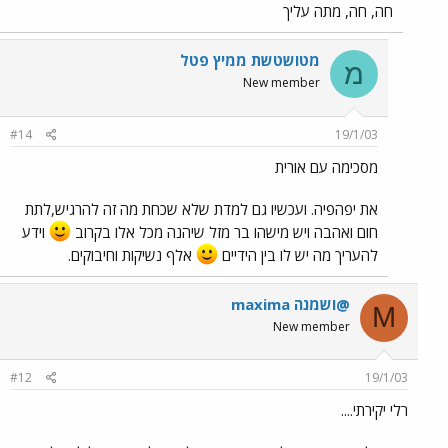
חה, חה, מתה עליך
מטושטשת ממיץ פטל
מ
New member
#14
19/1/03
מסכימה עם אורית
את יפהפיה. ועכשיו גם למדת שלא שכחת מה זה להרגיש,לתת
חום ואהבה ויש מישהו בר מזל שיהנה מכל אלו בקרוב
וידע
להעריך מה יש לו בין הידיים
אלף נשיקות וחיבוקים.
maxima ושמנה@
M
New member
#12
19/1/03
רלי יקירתי....