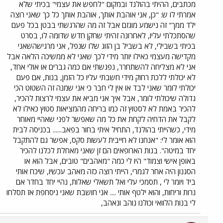
מכתבים, ההיתי בהולנד ובמקום "לחפש את עצמי" בכיתי שלא
אמרתי לו ש: "כן, אני אוהבת אותך, אוהבת אותך כל כך שאני רוצה
ילד ממך" זה נישמע מוגזם אבל זה מה שהרגשתי בבטן בכל פעם
שהסתכלתי עליו, לאחרונה זהיתי שחקן חדש שדומה לו, בסרט
בכיתי בשבילי, לא בשביל בן הזוג שלו שנפל, אני מרגישהשאני
מקדישה מעצמי כאילו יותר מידי לכך שאני לא ממשיכה הלאה אבל
אני לא מצליחה להשתחרר, נפגשתי אם כמה גברים או אולי אחד,
לא יכולתי ללכת רחוק מידי חשבתי עליו כל הזמן, בנות, אם פעם
יכולתי לומר שאני לבד או אין לי חבר כי אני שמנה זה השטוט הכי
גדולה שיכולתי לומר, אבל איך אני מביא את עצמי לרצות להכיר,
להכיר באמת לא לסטוץ זה כמו בריחה מהמציאות סטוץ כאילו לא
לקבל את הדחיה לקחת את כל מה שאפשר לפני שאהיי מאוחר
מידי, כשהייתי בהולנד, התחיל איתי בחור בפאב...... בכניסה לבית
הוא אומר לי: "אנחנו לא חייבית לעשות סקס, אפשר גם להתקבל
יחד במיטה". בנות הארופאים הם זן שאני מאחלת לכלנו להכיר
באופן אישי וצמוד" היו לי כמה "מאהבים" טובים, אבל הוא או
הסגנון היה אחר לגמרי, הייתי רוצה כזה מאהב עכשיו, שיכח אותי
ביד ויומר לי , תסמכי עלי ואל תשאלי שאלות, נהיי יחד בחדר אם
נרות וריחות, והוא ילטף אותי .... אני חושבת שאני ניסחפת אז תסלחו
לי בנות הלוואי וכולנו נוהב ונאהב,