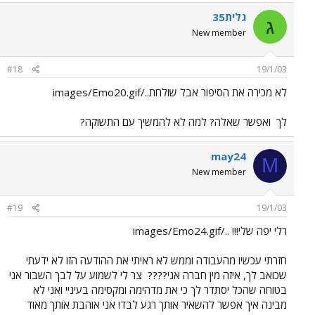
גלית35
ג
New member
#18
19/1/03
לא מכירה את הסיפור אבל שולחת../images/Emo20.gif
לך
ואפשר שאלה? למה לא להמשיך עם התשוקה?
may24
M
New member
#19
19/1/03
רלי יפה שלי!!! ../images/Emo24.gif
חזרתי עכשיו מהעבודה וממש לא ראיתי את ההודעה הזו לא ידעתי
שכואב לך, איזה מין חברה אני????
צר לי לשמוע על לבך השבור אני
בטוחה שהכל יסתדר לך כי את מדהימה ומקסימה בעיניי ואני לא
מבינה איך אפשר להשאיר אותך רגע לבד! אני אוהבת אותך מאוד