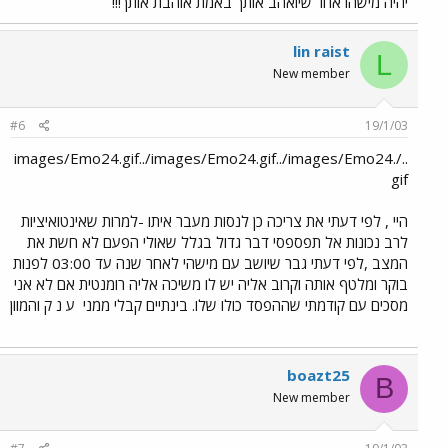
יהיה מישהו אחר שיואהב אותך באמת אוהבת אותך!!!
lin raist
L
New member
#6
19/1/03
../images/Emo24.gif../images/Emo24.gif../images/Emo24.
gif
היי , לפי דעתי את צריכה כן לנסות מעבר איתו -למרות שאינטואיציות
לרב נכונות אל תפספסי דבר גדול בגלל שאולי הפעם לא חשת את
המצב ,לפי דעתי גבר שיושב עם מישהי לאחר שנה עד 03:00 לפנות
בוקר ומלטף אותה וקרוב אליה יש לו משיכה אליה רומנטית אם לא אני
מסכים עם קודמתי שההפסד כולו שלו. בינתיים קבלי ממני
ע נ ק והמוון
boazt25
B
New member