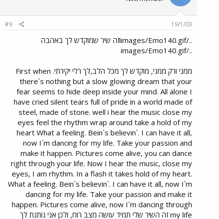
#9
19/1/03
../images/Emo140.gifוזה שיר שמוקדש לך באהבה
../images/Emo140.gif
ממני ורק ממני, מוקדש לך מכל הלב,לך רלי יקירתי. First when
there´s nothing but a slow glowing dream that your
fear seems to hide deep inside your mind. All alone I
have cried silent tears full of pride in a world made of
steel, made of stone. well i hear the music close my
eyes feel the rhythm wrap around take a hold of my
heart What a feeling. Bein´s believin´. I can have it all,
now I´m dancing for my life. Take your passion and
make it happen. Pictures come alive, you can dance
right through your life. Now I hear the music, close my
eyes, I am rhythm. In a flash it takes hold of my heart.
What a feeling. Bein´s believin´. I can have it all, now I´m
dancing for my life. Take your passion and make it
happen. Pictures come alive, now I´m dancing through
my life זה השיר שלי תמיד עושה מצב רוח, ולכן אני נותנת לך