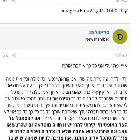
#7
19/1/03
קבלי 1000 ../images/Emo24.gif
סוזיסול25
ס
New member
#8
19/1/03
אוייי יפה שלי אני כל כך אוהבת אותך!
רלי ילדה יפה מדהימה שלי, אני קוראת עכשיו כל מילה וכל אות ממה
שכתבת ואני בוכה איתך וכואבת איתך וכל כך כל כך יודעת על מה את
מדברת.... אוףףףףף כמה שאני מבינה אותך אני יכולה להרגיש כל
תחושה שעוברת לך בגוף כל כך מכירה את זה ויותר מהכל פשוט כואב
לי שאת צריכה להרגיש את זה כי אני יודעת איך זה מרגיש וזה מרגיש
כל כך רע ובתור חברה שלך שאוהבת אותך כל כך כל כך כל כך אני לא
רוצה שתרגישי ולו גם העצב הקטן ביותר... אבל...
אם להסתכל על
הצד האופטימי יקירתי להרגיש זו חוויה מופלאה גם שהרגש או
עצב וגם שהרגש הוא אהבה שלא דו צדדית היכולת להרגיש
צריך להסתכל עליה כמתנה, את צריכה להיות שמחה שיש בך