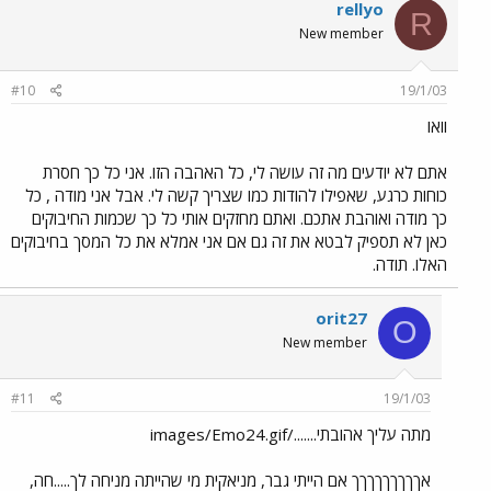
rellyo
R
New member
#10
19/1/03
וואו
אתם לא יודעים מה זה עושה לי, כל האהבה הזו. אני כל כך חסרת
כוחות כרגע, שאפילו להודות כמו שצריך קשה לי. אבל אני מודה , כל
כך מודה ואוהבת אתכם. ואתם מחזקים אותי כל כך שכמות החיבוקים
כאן לא תספיק לבטא את זה גם אם אני אמלא את כל המסך בחיבוקים
האלו. תודה.
orit27
O
New member
#11
19/1/03
מתה עליך אהובתי......./images/Emo24.gif
אךךךךךךךךך אם הייתי גבר, מניאקית מי שהייתה מניחה לך.....חה,