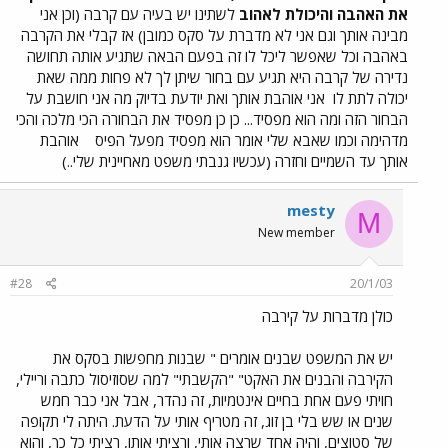
את האהבה והיכולת לאהוב
לשתינו יש בעיה עם קרבה (וכן אני
מבינה אותך וגם אני לא מדברת על סקס כמובן) אז קבלי את הקרבה
באהבה וכל שאפשר ליכל לו זה בפעם הבאה שתגיע אותה תחושה
נדירה של קרבה היא תגיע עם בחור שיתן לך לא פחות ממה שאת
יכולה לתת לו
אני אוהבת אותך ואת יודעת בדיוק מה אני חושבת על
הבחור הזה ומה הוא מפסיד... כן כן מפסיד את הבחורה הכי מלכה והכי
מדהימה וכמו שאבא שלי אומר הוא מפסיד מפעל הפיס
אוהבת
אותך עד השמיים וחזרה (עכשיו גנבתי משפט מאחיינית שלי..)
mesty
M
New member
#28
20/1/03
כולן מדברות על קירבה
יש את המשפט שבנים אומרים " שבנות מחפשות בסקס את
הקירבה והבנים את האקט" "הקשבתי" למה שסוזיסול כתבה וריילי,
חויתי פעם אחת בחיים אינטמיות, זה נהדר, אבל אני כבר חמש
שנים או שש בלי בן זוג, זה מטריף אותי על הדעת. היתה לי תקופה
של סטוצים, והיה אחד שרצה אותי, ורציתי אותו, רציתי כל כך, והוא