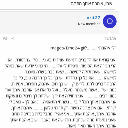
אותו, אוהבת אותך מתוקה
orit27
O
New member
#3
19/1/03
רלי אהובתי............./images/Emo24.gif
אני קוראת את הדברים ודמעות עומדות בעיני..... כולי צמרמורת... אני
הרי מכירה את הסיפור.. סיפרת לי עליו........ מי כמוני יודעת שאת כמהה
למישהו... שאת זקוקה למישהו.... שאת כבר בשלה ומוכנה
למישהו........... את כל כך נהדרת, יש בך כל כך הרבה טוב, כל כך
הרבה דברים לתת, להעניק... יש בך חום, אהבה, מסירות, אמינות,
כנות יושר.... אשה משכמה ומעלה.... ועל כל אלו אני אוהבת אותך ועוד
כמוני רבים................
אני מחזיקה את ידיך ושולחת לך חיבוקים ונשיקות.
אני אוהבת אותך מכל ליבי..... נשמתי התאומה.... כואב לך - כואב לי.
יקירתי.... אם את צריכה משהו רק תרימי טלפון ........... אוהבת אותך,
אוהבת אותך, אוהבת אותך.... אני אפילו מתבלבלת בכתיבה מרוב
שאני נסערת ממה שכתבת. מרגישה את כאבך... שוב אוהבת אותך,
אוהבת אותך מאוד מאוד מאוד....