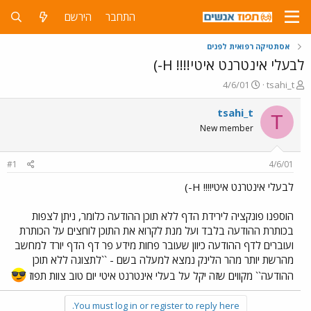
התחבר
הירשם
אסתטיקה רפואית לפנים
לבעלי אינטרנט איטי!!!! H-)
פ
פ
4/6/01
tsahi_t
ו
ו
ת
ר
tsahi_t
T
ח
ס
New member
ה
ם
נ
ב
ו
ת
#1
4/6/01
ש
א
א
ר
לבעלי אינטרנט איטי!!!! H-)
י
ך
הוספנו פונקציה לירידת הדף ללא תוכן ההודעה כלומר, ניתן לצפות
בכותרת ההודעה בלבד ועל מנת לקרוא את התוכן לוחצים על הכותרת
ועוברים לדף ההודעה כיוון שעובר פחות מידע פר דף הדף יורד למחשב
מהרשת יותר מהר הלינק נמצא למעלה בשם - ``לתצוגה ללא תוכן
ההודעה`` מקווים שזה יקל על בעלי אינטרנט איטי יום טוב צוות תפוז
You must log in or register to reply here.