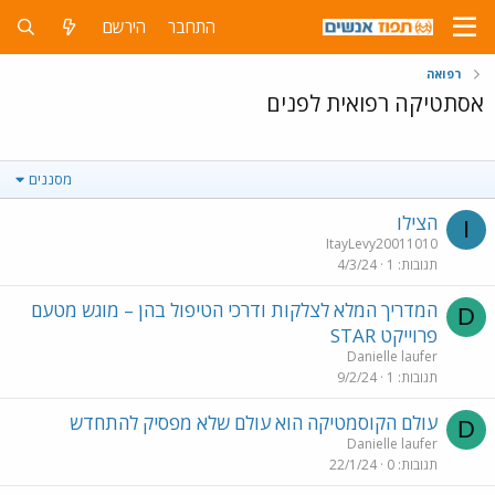
התחבר
הירשם
רפואה
אסתטיקה רפואית לפנים
מסננים
הצילו
I
ItayLevy20011010
תגובות
1
4/3/24
המדריך המלא לצלקות ודרכי הטיפול בהן – מוגש מטעם
D
פרוייקט STAR
Danielle laufer
תגובות
1
9/2/24
עולם הקוסמטיקה הוא עולם שלא מפסיק להתחדש
D
Danielle laufer
תגובות
0
22/1/24