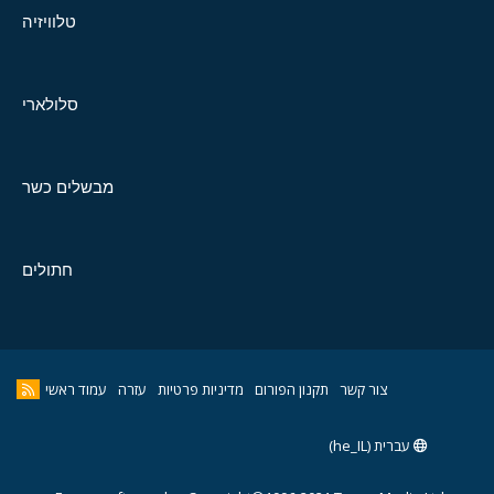
טלוויזיה
סלולארי
מבשלים כשר
חתולים
צור קשר
תקנון הפורום
מדיניות פרטיות
עזרה
עמוד ראשי
עברית (he_IL)