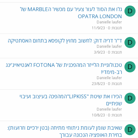
גלו את הסוד לעור צעיר עם מכשיר הMARBLE של
D
OPATRA LONDON
Danielle laufer
תגובות
0
11/9/23
ד"ר דריה דוק: לחשוב מחוץ לקופסא בתחום האסתטיקה
D
Danielle laufer
תגובות
0
3/9/23
טכנולוגיית הלייזר המהפכנית של FOTONA לאנטיאייג'ינג
D
רב-מימדי!
Danielle laufer
תגובות
0
23/8/23
הכירו את שיטת "LIPKISS"המהפכה בעיצוב ועיבוי
D
שפתיים
Danielle laufer
תגובות
0
10/8/23
שאיבת שומן לעומת ניתוחי מתיחה (בטן ירכיים וזרועות):
D
בחירת האופציה הנכונה עבורך