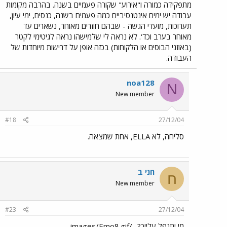
מתפקידה כמורה ו"אירוע" שקורה פעמיים בשנה. בהרבה מקומות
עבודה יש ימים אינטנסיביים כמה פעמים בשנה, כנסים, ימי עיון,
תערוכות, מועדי הגשה - שבהם חוזרים מאוחר, נשארים עד
מאוחר בערב וכד'. לא נראה לי שלמישהו נראה לגיטימי לקטר
(באוזני הבוסים או הלקוחות) בכזה אופן על דרישות מיוחדות של
העבודה.
noa128
N
New member
#18
27/12/04
סליחה, לא ELLA, אחת שמצאה.
חני ב
ח
New member
#23
27/12/04
מי יתנפל עלייך? ../images/Emo8.gif