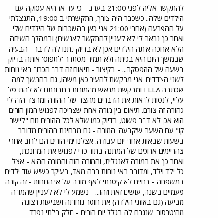
להתקשר אליה לפני 21:00 בערב - כי עד אז היא עסוקה עם
הילדים שלה.. כשכבר היה צורך, התקשרתי ב 19:00, התנצלתי
על ההפרעה (אחרי 21:00 אני כאן בהשכבות של הילדים שלי
ואחר כך נראה לי לא לעניין להתקשר לאנשים) ובמהלך השיחה
הלא ארוכה איתה הילדים אכן לא בדיוק נתנו לה לדבר - הבעיה
שבמשך היום היא בכיתה ולא תמיד מסתדר 'לתפוס' אותה בדיוק
בשעה של ההפסקה... - בקיצור - תיאום זה דבר הכרוך באי נוחות
לשני הצדדים. אני מבקשת להעיר כאן משהו, גם בהמשך למה
שכתבה ELLA ומבקשת מראש מהמורות בחבורתנו לא להתנפל
עליי, לנסות לראות את הדברים מהצד של ההורה ומהצד הזה לי
כהורה זה צורם. תיאום בין מורה אחת שצריכה לפגוש המון הורים
הוא אכן לא דבר פשוט, בדיוק כמו שלא לכל ההורים נוח "ליישר
קו" עם השעה ש'קבעה' המורה - גם מבחינת ההורים מדובר
בשעות שבאות אחרי יום עבודה. אצלנו ימי הורים הם לרוב אחרי
צהריימים ארוכים של המתנה בתור כדי לפגוש את המחנכת,
ואחר כך את המורה לאנגלית, והמורה הזה והמורה ההוא - אצל
כל ילד וילד, ומדובר באי נוחות רבה מאד, בעיקר כשיש עוד ילדים
במשפחה - בחיים לא קיטרתי לאף מורה על אי הנוחות - זה קורה
פעמיים בשנה, עושים זאת וזהו... - נשמע לי לא לעניין שהמורה
מביעה (גם באוזני הילדה) את חוסר נוחותה ושביעות רצונה
מה'טרטור' שנגרם לה בגלל יום הורים - חלק בלתי נפרד