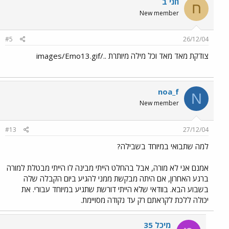
חני ב
ח
New member
#5
26/12/04
צודקת מאד מאד וכל מילה מיותרת ../images/Emo13.gif
noa_f
N
New member
#13
27/12/04
למה שתבואי במיוחד בשבילה?
אמנם אני לא מורה, אבל בהחלט הייתי מבינה לו הייתי מבטלת למורה
ברגע האחרון, אם היתה מבקשת ממני להגיע ביום הקבלה שלה
בשבוע הבא. בוודאי שלא הייתי דורשת שתגיע במיוחד עבורי. את
יכולה ללכת לקראתם רק עד נקודה מסויימת.
מיכל 35