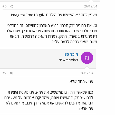
#6
26/12/04
מעניין למה לא האשימו את הילדים../images/Emo13.gif
וכן, אם ההורים "רק נזכרו" ברגע האחרון להתייחס- זה בהחלט
מרגיז. ולגבי שגם ההודעות החודשיות- אני אומרת לך שגם אלה
היו מתגלות במעמקי התיק, למרות השאלה הרוטינית- הבאת
משהו שאני צריכה לדעת עליו?
מיכל 35
מ
New member
#7
26/12/04
אני שמחה שלא
כמו שכאשר הילדים מאשימים את אמא, אני כועסת ואומרת
להם שיפסיקו להאשים אותה, שהם יקחו אחריות על מעשיהם.
הם מאד אוהבים להאשים את אמא (ודרך אגב, אף פעם לא
את אבא).