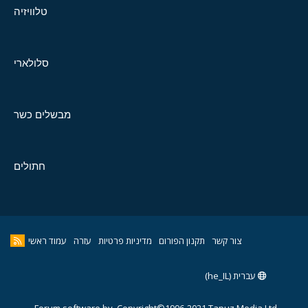
טלוויזיה
סלולארי
מבשלים כשר
חתולים
צור קשר
תקנון הפורום
מדיניות פרטיות
עזרה
עמוד ראשי
עברית (he_IL)