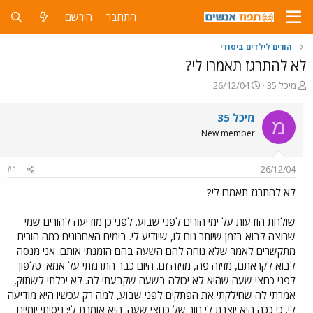
התחבר
הירשם
הורים לילדים ביסודי
לא להתרגז תאמרו לי?
פ
פ
מיכל 35
26/12/04
ו
ו
ת
ר
מיכל 35
מ
ח
ס
New member
ה
ם
נ
ב
ו
ת
#1
26/12/04
ש
א
א
ר
לא להתרגז תאמרו לי?
י
ך
שולחת הודעות על ימי הורים לפני שבוע. לפני כן מודיעה להורים שמי
שרוצה לבוא בזמן שיותר נוח לו, שיודיע לי. בימים האחרונים כמה הורים
מתקשרים לאמר שלא נוחה להם השעה בהם הזמנתי אותם. אני מנסה
לבוא לקראתם, מזיזה פה, מזיזה זם. היום כבר התרגזתי על אמא: טלפון
לפני כחצי שעה שהיא לא יכולה בשעה שקבעתי לה. לא יכלתי לשתוק,
אמרתי לה שחילקתי את הפתקים לפני שבוע, למה רק עכשיו היא מודיעה
לי. כי ככה היא יוצרת לי חור של כחצי שעה. היא אומרת לי: ניסיתי יומיים