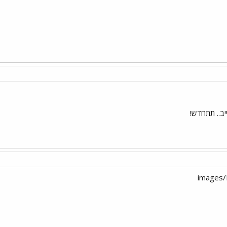
יב.. תתחדש!