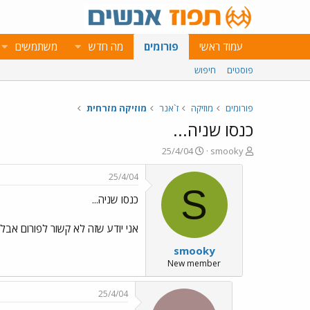
עמוד ראשי
פורומים
מה חדש
משתמשים
פוסטים
חיפוש
פורומים
מוזיקה
ז`אנר
מוזיקה מזרחית
כנסו שניה...
פ
פ
25/4/04
smooky
ו
ו
ת
ר
25/4/04
ח
ס
S
כנסו שניה...
ה
ם
נ
ב
ו
ת
אני יודע שזה לא קשור לפורום אבל 
ש
א
smooky
א
ר
י
New member
ך
25/4/04