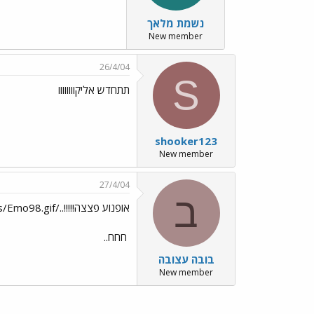
נשמת מלאך
New member
26/4/04
S
תתחדש אליקוווווווו
shooker123
New member
27/4/04
ב
אופנוע פצצה!!!!!../images/Emo98.gif
חחח..
בובה עצובה
New member