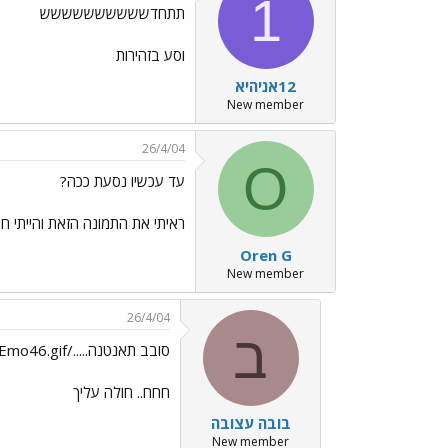
1
תתחדשששששששששש
וסע בזהירות
12אניהיא
New member
26/4/04
O
עד עכשיו נסעת ככה?
ראיתי את התמונה הזאת והייתי חי
Oren G
New member
26/4/04
ב
סובב תאנטנה...../images/Emo46.gif
חחח.. חולה עליך
בובה עצובה
New member