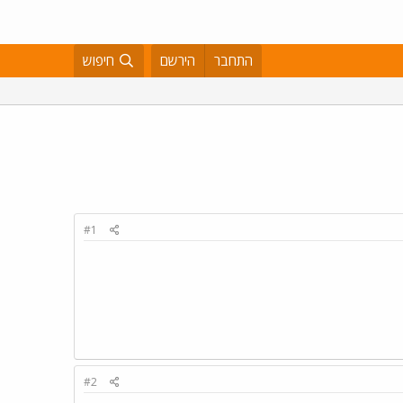
התחבר
הירשם
חיפוש
#1
#2