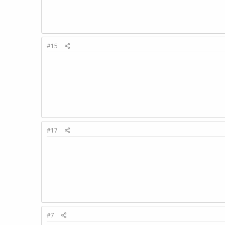
#15
#17
#7