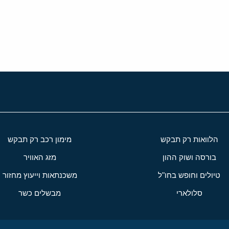
י
שור
הלוואות רק תבקש
מימון רכב רק תבקש
בורסה ושוק ההון
מזג האוויר
טיולים וחופש בחו"ל
משכנתאות וייעוץ מחזור
סלולארי
מבשלים כשר