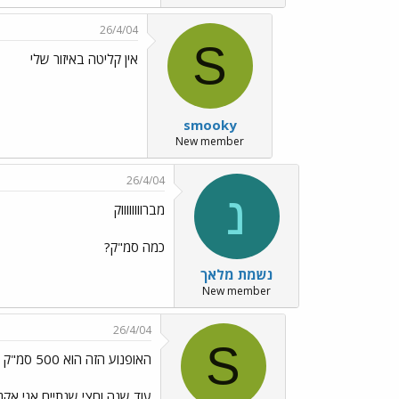
26/4/04
S
אין קליטה באיזור שלי
smooky
New member
26/4/04
נ
מברווווווווק
כמה סמ"ק?
נשמת מלאך
New member
26/4/04
S
האופנוע הזה הוא 500 סמ"ק
עוד שנה וחצי שנתיים אני אקנה אופנוע ס