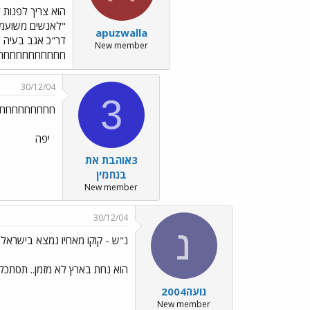
הוא צריך לפנות 
"לאנשים משועממי
apuzwalla
דר"כ אגב בעיה א
New member
חחחחחחחחחחחחחחח
30/12/04
3
חחחחחחחחח
יפה
3אוהבת את
בנחמין
New member
30/12/04
נ
נ"ש - קוקו מאחיו נמצא בישראל ../ges/Emo41.gif
הוא נחת בארץ לא מזמן.. תסתכלו
נועה2004
New member