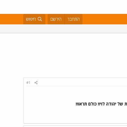
התחבר
הירשם
חיפוש
#1