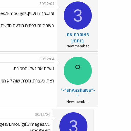
30/12/04
3
ואוו...איזה מעניין../images/Emo6.gifלא!
בשביל זה לפתוח הודעה חדשה
3אוהבת את
בנחמין
New member
30/12/04
°
נועלת את נעלי הספורט.
רצה. נעצרת. נזכרת שזה לא ממש
°•°ShAnShuNa°•
°
New member
30/12/04
3
ages/Emo6.gif../images/
Emo99.gif