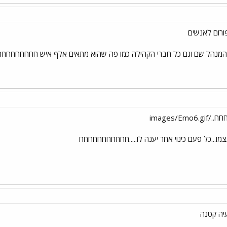
ורום לאנשים
 המנהל שם וגם כל חברי הקהילה כמו פה שהוא מתאים אלף איש חחחחחח
images/E
מו...כל פעם כינוי אחר יענה לו.....חחחחחחחחחחח
יה קטנה