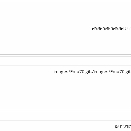
!! די גיאאאאאאאאאאאא
ודעות או