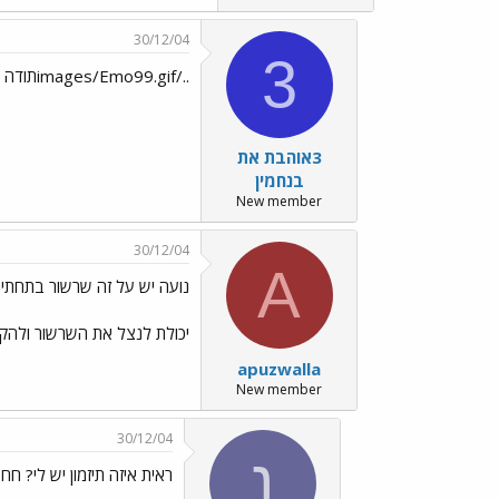
30/12/04
3
../images/Emo99.gifתודה ../images/Emo70.gif../images/Emo51.gif
3אוהבת את
בנחמין
New member
30/12/04
A
נועה יש על זה שרשור בתחתי
יכולת לנצל את השרשור ולהקפ
apuzwalla
New member
30/12/04
נ
ראית איזה תיזמון יש לי? חח..