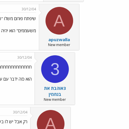
30/12/04
A
שיפתח פורום משלו "פ
משעוממים" הוא יהיה
apuzwalla
New member
30/12/04
3
חחחחחחחחחחחחחחח../mo6.gif
הוא כזה ידבר עם עצ
3אוהבת את
בנחמין
New member
30/12/04
A
רק אבל יש לו בע