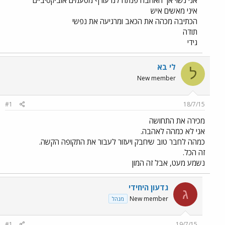
אני נשוי אך האהבה פנתה לנו עורף מטעמים אוביקטיביים
איני מאשים איש
הכתיבה מכהה את הכאב ומרגיעה את נפשי
תודה
גידי
לי בא
ל
New member
#1
18/7/15
מכירה את התחושה
אני לא כמהה לאהבה.
כמהה לחבר טוב שיחבק ויעזור לעבור את התקופה הקשה.
זה הכל.
נשמע מעט, אבל זה המון
גדעון היחידי
ג
New member
מנהל
#1
19/7/15