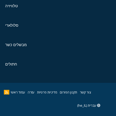
טלוויזיה
סלולארי
מבשלים כשר
חתולים
צור קשר
תקנון הפורום
מדיניות פרטיות
עזרה
עמוד ראשי
עברית (he_IL)