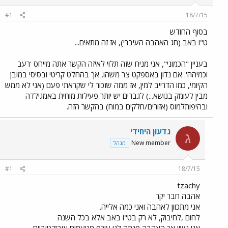
#1
18/7/15
בסוף החודש
ט"ו באב (חג האהבה העיברי), אז זה מתאים...
בעניין "הכמוני", אני מניח שזה תלוי לאיזה הקשר אתה מייחס 'רעב
וכמיהה'. אם נדון באספקט צר משהו, אך בהחלט קריטי ובסיסי במובן
הקיומי, כמו הדרייב למין, אז ממה שזכור לי שקראתי פעם (אני לא ממש
מבין לעומק בנושא...) לגברים יש יותר פעילות מוחית באמגילדה
ובהיפותלמוס (אזורים/חלקים במוח) בהקשר הזה.
גדעון היחידי
ג
New member
מנהל
#1
18/7/15
tzachy
אהבה חבר יקר
אני מתכוון לאהבה ואני כמה אלייה.
לחום ,לחיבוק, לא רק בט"ו באב אלא בכל השנה