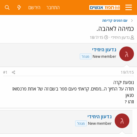
התחבר
הירשם
עם הפנים קדימה
כמיהה לאהבה.
פ
פ
גדעון היחידי
18/7/15
ו
ו
ת
ר
גדעון היחידי
ג
ח
ס
New member
מנהל
ה
ם
נ
ב
ו
ת
#1
19/7/15
ש
א
א
ר
נוסעת יקרה
י
תודה על החיוך ה...מסוים. קראתי פעם ספר בשם זה של אחת פרנסואז
ך
סגאן
וזהו ?
גדעון היחידי
ג
New member
מנהל