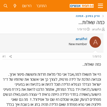
התחבר
הירשם
הריון בסיכון - תמיכה
כמה שאלות...
פ
פ
1/9/10
aruifvi
ו
ו
ת
ר
aruifvi
A
ח
ס
New member
ה
ם
נ
ב
ו
ת
#1
1/9/10
ש
א
א
ר
כמה שאלות...
י
ך
היי אל תשאלו למה,אבל אני כולי מלאת חרדות וחששות-סיפור ארוך..
וכנראה הולכת על לידה פרטית, לצורך כך אני אשכור את שירותיו של ד"ר
ישראל הנדלר הנפלא הלידה תוכל להיות או בלניאדו או במעייני
הישועה,לניאדו ירד בגלל המרחק, אתמול הלכנו לראות את ביה"ח מעייני
הישועה,האווירה בחדרי הלידה הייתה נראית לי עצורה מעט,כאילו הנשים
מפחדים לצעוק שם,או שכולם היו שם על אפידורל..?
מה גם שאני
חילוניה ואני נורא מפחדת שאם הלידה תהיה בחג או בשבת איך בכלל