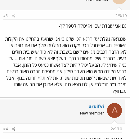
#3
2/9/10
גם אני עובדת שם, אז יכולה לספר לך-
שכנראה נפלת על הרגע הכי שקט כי אני שומעת בהחלט את הקולות
האופייניים... אפידורל בכל מקרה הוא החלטה שלך אם את רוצה או
לא. הרבה רכבים מגיעים לשם בשבת. זה לא סוד שיש בית חולים
בעיר. במקרה שיש מחסום בדרך- בעלך יוצא לשניה ומזיז אותו... עד
כמה שידוע לי, הבעל יכול להיות לצד אשתו כמעט כל הזמן, אבל
ברגע הלידה ממש הוא מעבר לוילון. אני מטפלת הרבה מאוד בנשים
לא דתיות שבאות לשם מסיבות שונות. את לא תהיי חריגה בנוף. אבל
מי זה ד"ר הנדלר? אין לנו רופא כזה, אלא אם כן את מביאה אותו
מבחוץ?
aruifvi
A
New member
#4
2/9/10