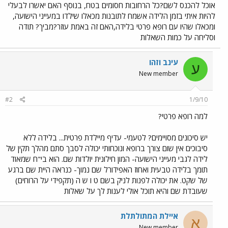
אוכל להכנס לשם?כל הרחובות חסומים בטח, בנוסף האם יאשרו לבעלי
להיות איתי בזמן הלידה אשמח לתובנות מכאלו שילדו במעייני הישועה,
ומכאלו שהיו עם רופא פרטי בלידה,האם זה באמת עוזר?מביך? תודה
וסליחה על כמות השאלות
עינב וזהו
ע
New member
#2
1/9/10
למה רופא פרטי?
יש סיכונים מסויימים? לטעמי- עדיף מיילדת פרטית... בלידה ללא
סיבוכים אין שום צורך ברופא ונוכחותי יכולה לסבך סתם מהלך תקין של
לידה לגבי מעייני הישועה- המון חילונית יולדות שם. הוא בי"ח שמאוד
תומך בלידה טבעית ואחוז האפידורל שם נמוך- כנראה היית שם ברגע
של שקט. את יכולה לפנות לניק בשם ט ו ש ה (תקפידי על הרוחים)
שעובדת שם והיא תוכל אולי לענות לך על שאלות
איילת המתולתלת
א
New member