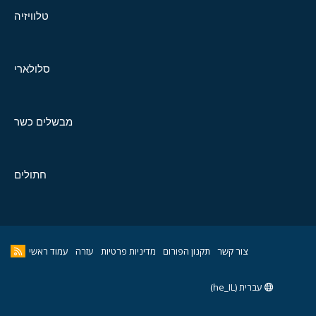
טלוויזיה
סלולארי
מבשלים כשר
חתולים
צור קשר
תקנון הפורום
מדיניות פרטיות
עזרה
עמוד ראשי
עברית (he_IL)