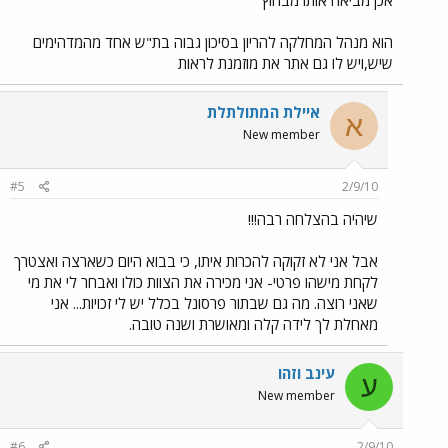
אכן מביאה אותו מבחוץ
הוא מנהל המחלקה להריון בסיכון גבוה בת"ש אחד מהמדהימים
שיש,ויש לו גם אתר את מוזמנת לראות
איילת המתולתלת
א
New member
#5
2/9/10
שיהיה בהצלחה רבה!!!
אבל אני לא זקוקה להכרות איתו, כי בבוא היום כשארצה ואצטרך
לקחת מישהו פרטי- אני מכירה את הצוות כולו ואבחר לי את מי
שאני רוצה. מה גם שבתור פרסונל בכלל יש לי זכויות... אני
מאחלת לך לידה קלה ומאושרת ושנה טובה.
עינב וזהו
ע
New member
#6
2/9/10