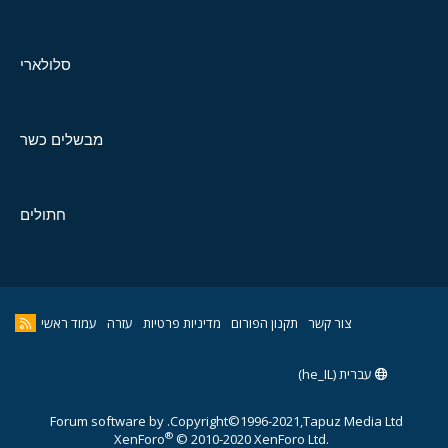
סלולארי
מבשלים כשר
חתולים
צור קשר
תקנון הפורום
מדיניות פרטיות
עזרה
עמוד ראשי
עברית (he_IL)
Forum software by
Copyright©1996-2021,Tapuz Media Ltd.
®
XenForo
© 2010-2020 XenForo Ltd.