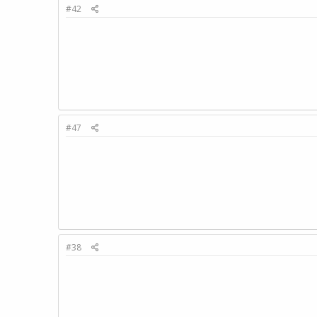
#42
#47
#38