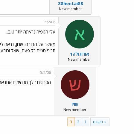
88hentai88
New member
5/2/06
א
עלי הגופיה נראתה יותר טוב...
מאשר על הבובה. שרון, נראה לי
תכיני סטים כל פעם, שאל וכובע 
אורוגולה1
New member
5/2/06
ש
הסרוגים דלך מדהימים אחדאח
שויו
New member
הקודם
1
2
3