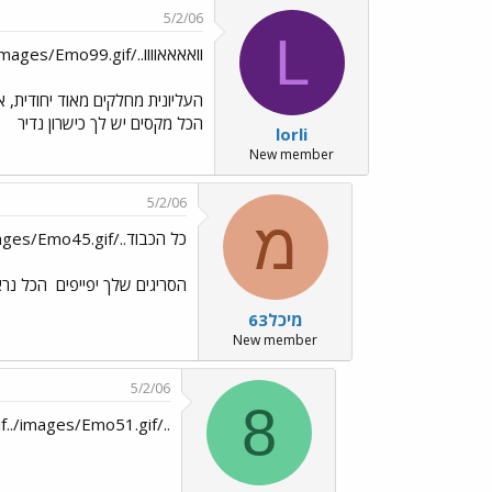
5/2/06
L
וואאאאוווו../images/Emo99.gif
העליונית מחלקים מאוד יחודית,
הכל מקסים יש לך כישרון נדיר
lorli
New member
5/2/06
מ
כל הכבוד../images/Emo45.gif
הסריגים שלך יפייפים
הכל נרא
מיכל63
New member
5/2/06
8
../images/Emo24.gif../images/Emo51.gif לכוווווווווווווווולן