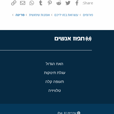
פייסבוק
Twitter
Reddit
Pinterest
Tumblr
WhatsApp
דואר אלקטרונ
הוסף קי
Share:
פורומים
עשו זאת במו ידיכם
אומנות שימושית
סריגה
האח הגדול
עגלת תינוקות
תעופה קלה
טלוויזיה
עברית (he_IL)