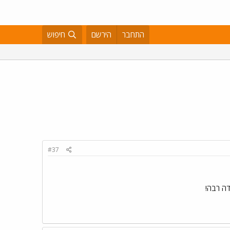
התחבר
הירשם
חיפוש
#37
דה רבה!