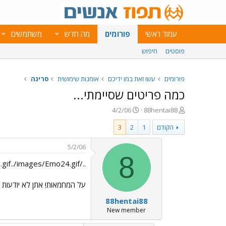
עמוד ראשי
פורומים
מה חדש
משתמשים
פוסטים
חיפוש
פורומים
עשו זאת במו ידיכם
אומנות שימושית
סריגה
כמה פריטים שסיימתי...
פ
פ
4/2/06
88hentai88
ו
ו
הקודם
1
2
3
ת
ר
ח
ס
ה
ם
5/2/06
נ
ב
8
../images/Emo68.gif../images/Emo24.gif תודה לכולן
ו
ת
ש
א
א
ר
על המחמאות! אתן לא יודעות כ
י
88hentai88
ך
New member