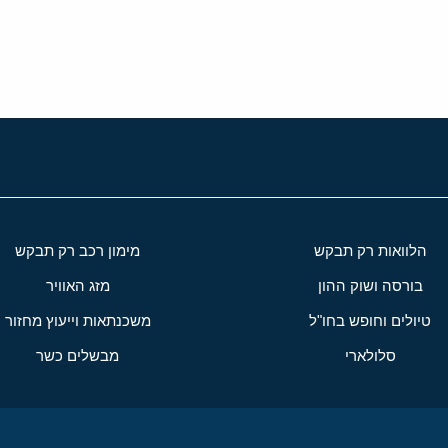
י
שור
הלוואות רק תבקש
מימון רכב רק תבקש
בורסה ושוק ההון
מזג האוויר
טיולים וחופש בחו"ל
משכנתאות וייעוץ מחזור
סלולארי
מבשלים כשר