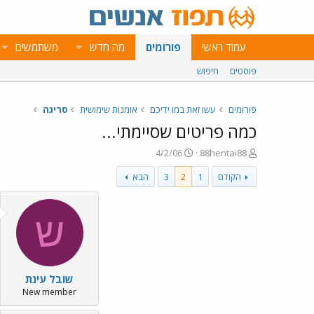
עמוד ראשי
פורומים
מה חדש
משתמשים
פוסטים
חיפוש
פורומים
עשו זאת במו ידיכם
אומנות שימושית
סריגה
כמה פריטים שסיימתי...
פ
פ
4/2/06
88hentai88
ו
ו
הקודם
1
2
3
הבא
ת
ר
ח
ס
ה
ם
נ
ב
ש
ו
ת
ש
א
א
ר
י
שובל עינת
ך
New member