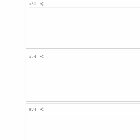
#50
#54
#34