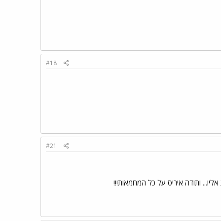
#18
#21
ליו... ותודה איריס על כל המחמאות!!!