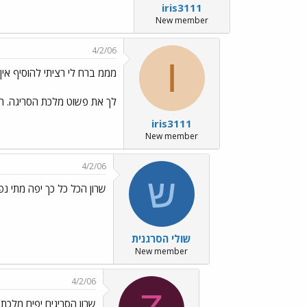
iris3111
New member
4/2/06
I
מממ ברח לי רציתי להוסיף אי
לך את פשוט מלכת הסריגה. רעיו
iris3111
New member
4/2/06
ש
שרון הכל כל כך יפה מתי נפ
שולי הסרגנית
New member
4/2/06
שרון הסריגים יפים מלכת הסריגה../gif