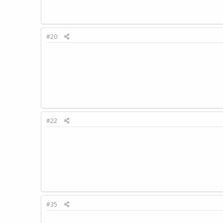
#20
#22
#35