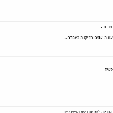
ן מתחרה
נות ישומם והדייקנות בעבודה.....
גשים
images/Emo106.