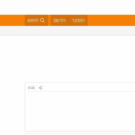
התחבר
הירשם
חיפוש
#48