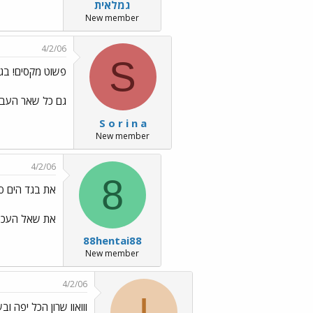
גמלאית
New member
4/2/06
S
פשוט מקסים! בג
גם כל שאר העבו
S o r i n a
New member
4/2/06
8
את בגד הים סר
את שאל העכבי
88hentai88
New member
4/2/06
I
ווואוו שרון הכל יפה וב