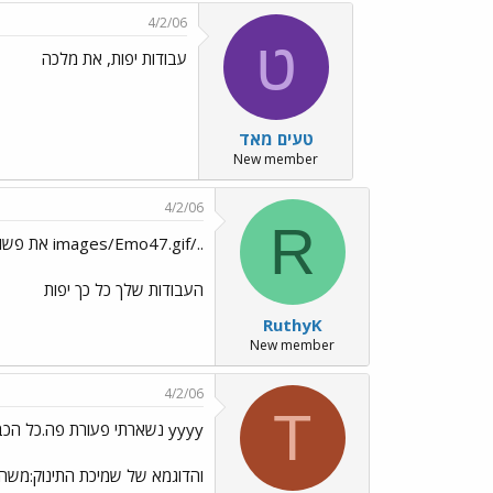
4/2/06
ט
עבודות יפות, את מלכה
טעים מאד
New member
4/2/06
R
../images/Emo47.gif את פשוט מדהימה
העבודות שלך כל כך יפות
RuthyK
New member
4/2/06
T
yyyy נשארתי פעורת פה.כל הכבוד
והדוגמא של שמיכת התינוק:משהו