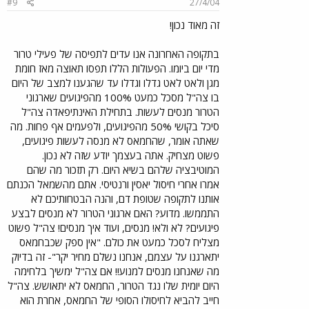
#9
27/4/04
זה מאוד נכון!
בתקופה האחרונה אנו עדים לתפיסה של פעילי טרור
מדי יום ביומו. הפעולות הללו תפסו תאוצה מאז חומת
מגן ולאט לאט גדלו וגדלו עד שהגענו למצב של היום
בו צה"ל מסכל כמעט 100% מהפיגועים שארגוני
הטרור מנסים לעשות. בתחילת האינתיפאדה צה"ל
סיכל בקושי 50% מהפיגועים, ולפעמים אף פחות. מה
שאתה אומר, שהחמאס לא מנסה לעשות פיגועים,
פשוט מצחיק. אתה בעצמך יודע שזה לא נכון.
המוטיבציה שלהם בשיא היום. רק תזכור מה שהם
אמרו אחרי חיסול יאסין ורנטיסי. אתם מהשמאל הכנתם
אותנו לתקופה שטופת דם, והנה הבטחותיכם לא
התממשו. מדוע? האם ארגוני הטרור לא מנסים לבצע
פיגועים? לא ולא! מנסים, ועוד איך מנסים! צה"ל פשוט
מצליח לסכל כמעט את כולם. "אין ספק שכבחמאס
יתארגנו על עצמם, אנחנו נשלם מחיר יקר"- זה בדיוק
מה שאנחנו מנסים למנוע!! אם צה"ל ימשיך בלחימה
היום יומית שלו נגד הטרור, החמאס לא יתאושש. צה"ל
חייב להביא לחיסולו הסופי של החמאס, אחרת הוא