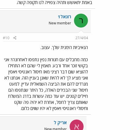
באמת יתאושש ותהיה צפוייה לנו תקופה קשה.
רונאל1
ר
New member
#10
27/4/04
הנאיביות הימנית שלך. עצוב.
כמה מחבלים עם חגורות נפץ נתפסו לאחרונה? אני
בקושי זוכר אחד ורבע. תאמין לי שהם לא התחילו
להוציא שום דבר רציני מאז חיסול ראנטיסי ויאסין
ואני מציע לך לא להיות שאנן בעניין הזה. אנחנו לא
מגרדים להם את הביצה השמאלית עדיין. למעט
חיסול שני הבכירים האלה, כל היתר שנתפסו הם
חיילים קטנים. יש עוד כמה עשרות בדרג המשלח
שאותם צריך לחסל, אחרת לא יהיה פה שקט
וחיסולי ראנטיסי ויאסין לא יהיו שווים כלום.
אריק ל
א
New member