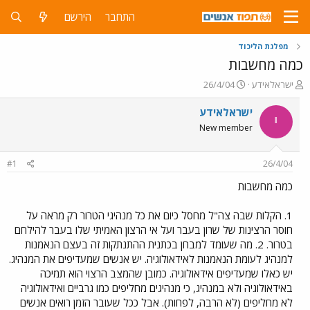
התחבר
הירשם
מפלגת הליכוד
כמה מחשבות
פ
פ
ישראלאידע
26/4/04
ו
ו
ת
ר
ישראלאידע
י
ח
ס
New member
ה
ם
נ
ב
ו
ת
#1
26/4/04
ש
א
א
ר
כמה מחשבות
י
ך
1. הקלות שבה צה"ל מחסל כיום את כל מנהיגי הטרור רק מראה על
חוסר הרצינות של שרון בעבר ועל אי הרצון האמיתי שלו בעבר להילחם
בטרור. 2. מה שעומד למבחן בכתנית ההתנתקות זה בעצם הנאמנות
למנהיג לעומת הנאמנות לאידאולוגיה. יש אנשים שמעדיפים את המנהיג.
יש כאלו שמעדיפים אידאולוגיה. כמובן שהמצב הרצוי הוא תמיכה
באידאולוגיה ולא במנהיג, כי מנהיגים מחליפים כמו גרביים ואידאולוגיה
לא מחליפים (לא הרבה, לפחות). אבל ככל שעובר הזמן רואים אנשים