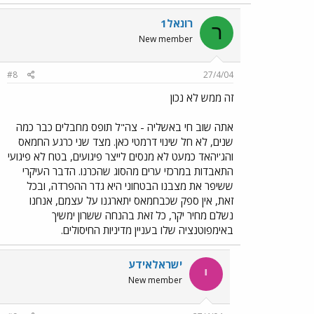
רונאל1
ר
New member
#8
27/4/04
זה ממש לא נכון
אתה שוב חי באשליה - צה"ל תופס מחבלים כבר כמה
שנים, לא חל שינוי דרמטי כאן. מצד שני כרגע החמאס
והג'יהאד כמעט לא מנסים לייצר פיגועים, בטח לא פיגועי
התאבדות במרכזי ערים מהסוג שהכרנו. הדבר העיקרי
ששיפר את מצבנו הבטחוני היא גדר ההפרדה, ובכל
זאת, אין ספק שכבחמאס יתארגנו על עצמם, אנחנו
נשלם מחיר יקר, כל זאת בהנחה ששרון ימשיך
באימפוטנציה שלו בעניין מדיניות החיסולים.
ישראלאידע
י
New member