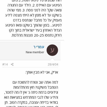
הפיגוע עם האיידס. 2. הילד עם החגורה
ומאה שקל היה לפני פסח. 3. ממי שהיה
בשיקגו עד לא מזמן לא הייתי מצפה לידע
מעמיק על כל מחבל שנתפס בדרכו
לפיגוע... בזמן שהותך בשיקגו ומאז הפיגוע
הגדול האחרון בעיר ישראלית בתוך הקו
הירוק נתפסו 20-25 פצצות מהלכות.
עמרי ר
ע
New member
#14
28/4/04
אריק, אני לא מבין אותך:
למה אתה שב וטורח להתווכח עם
הטמבל משיקגו? חוץ מהתלהמות
וגידופים ברמת כיתה ג' אין לו מה למכור,
והידע שלו לגבי המתרחש במציאות הוא
בוודאי בדיחה עצובה, במקרה הטוב. תן