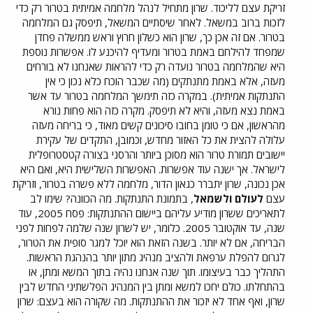
זריקת עצם לליכוד. שרון מתחיל לנהל מלחמה אמיתית בטרור רק כדי
לזכות ברוב במשאל. לאחר שיסתיים המשאל, תיפסק גם המלחמה
בטרור. אם זה אכן כך, שרון הוא כשלון חרוץ וראש ממשלה פחדן
שמפחד להילחם באמת בטרור ומעדיף להיכנע לו. אפשרות נוספת
היא שהמלחמה בטרור נועדה רק כדי להראות שאנחנו לא בורחים
מעזה, אלא באמת מתנתקים (מה שכבר הוכח כלא נכון כי אין
התנתקות אמיתית). במקרה כזה תימשך המלחמה בטרור עד אשר
באמת נצא מעזה, והיא לא תיפסק. מקרה כזה הוא פחות נורא
מהראשון, אם כי טומן בחובו סיכונים קשים מאוד, כי בריחה מעזה
עלולה להצית את כל האזור מחדש, וכמובן, התקדים של עקירת
יישובים תמורת טרור הוא מסוכן ביותר והרסני בצורה קטסטרופלית
לישראל. אך ישנה עוד אפשרות. האפשרות השלישית היא, ואם היא
אכן נכונה, שרון יתברר כגאון הדור, מלחמה ללא פשרה בטרור, וזריקת
עצם
לעולם ולשמאל
, בתמונת התנתקות. מה הכוונה? שימו לב
לתאריכים ששרון מודיע עליהם ביישום ההתנתקות: פסח 2005, עוד
שנה, עד אוקטובר 2005. כלומר, יש לשרון שנה שלמה לפחות לפני
הבריחה, אם לא יותר. בשנה הזאת הוא יוכל למגר סופית את הטרור,
לגרום להפלת ערפאת ולהציב מנהיג מתון יותר בהנהגת הראשות.
התהליך כבר בעיצומו. תוך שנה אנחנו נהיה בתוך המשא ומתן, או
בהתחלתו. כולם יחכו למשא ומתן בין המנהיג הפלשתיני החדש לבין
שרון, ואף אחד לא יזכור את ההתנתקות. מה שקורה הוא בעצם: שרון