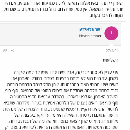
שעדיף לתמוך באידאולוגיה מאשר ללכת כמו עיוור אחרי המנהיג. אם היה
יותר זמן עד המשאל, אין ספק שהיה רוב גדול נגד ההתנתקות. 3. שכחתי,
מקווה להיזכר בקרוב.
ישראלאידע
י
New member
#2
27/4/04
השלישית
אני עדיין לא סגור לגבי זה, אבל ימים יגידו. שימו לב למה שקורה
לשרון: עד היום הוא לא נלחם ברצינות בטרור. בחודש האחרון אנו
רואים שינוי מהותי מאוד בהתנהגותו. שרון החל לנהל מלחמת חורמה
כנגד הטרור. מלחמה שכוללת את חיסולו הסופי של החמאס, סוף סוף,
והשלב האחרון, או לפני האחרון, בהורדת ערפאת מדפי ההסטוריה.
סוף סוף אנו רואים ניצנים של מלחמה אמיתית בטרור, מלחמה שתביא
לחיסול המנהיגות הקיימת עכשיו שתומכת בטרור ולצמיחה של מנהיגות
חדשה המתנגדת לטרור. השאלה היא מדוע דווקא בעיצומה של
מלחמה זו, מחליט שרון לצאת במסר חולשה כזה של תכנית בריחה.
ישנן כמה אפשרויות: האפשרות הראשונה הנראית לעין היא בעצם רק