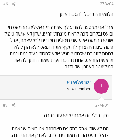
#6
27/4/04
הלוואי והייתי יכול להסכים איתך
אבל אני מצטער להודיע לך שאתה חי באשליה. החמאס חי
ובועט ובקרוב נזכה לראות מ"נחת" זרועו. שרון לא עושה טיפול
שורש בחמאס אלא שני חיסולים חשובים לכשעצמם, אבל
טיפה בים. היה צריך להתקיף את החמאס ללא הרף, לא
לחכות לתגובה שלהם שתגיע אלא להכות בעוד כמה וכמה
מראשי החמאס. אחרת זה כמו זיקית שאתה חותך לה את
המילימטר האחרון של הזנב.
ישראלאידע
י
New member
#7
27/4/04
נכון, בגלל זה אמרתי שיש עוד הרבה
מה לעשות. אבל בתקופה האחרונה אנו רואים שבאמת
צה"ל תופס הרבה מאוד מחבלים, ולא רק את ההנהגה.