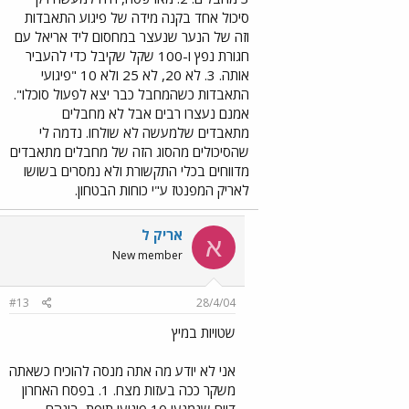
סיכול אחד בקנה מידה של פיגוע התאבדות
וזה של הנער שנעצר במחסום ליד אריאל עם
חגורת נפץ ו-100 שקל שקיבל כדי להעביר
אותה. 3. לא 20, לא 25 ולא 10 "פיגועי
התאבדות כשהמחבל כבר יצא לפעול סוכלו".
אמנם נעצרו רבים אבל לא מחבלים
מתאבדים שלמעשה לא שולחו. נדמה לי
שהסיכולים מהסוג הזה של מחבלים מתאבדים
מדווחים בכלי התקשורת ולא נמסרים בשושו
לאריק המפנטז ע"י כוחות הבטחון.
אריק ל
א
New member
#13
28/4/04
שטויות במיץ
אני לא יודע מה אתה מנסה להוכיח כשאתה
משקר ככה בעזות מצח. 1. בפסח האחרון
דווח שנמנעו 10 פיגועי תופת, בינהם