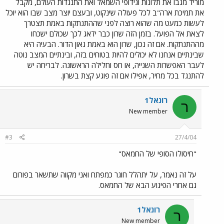
מוריד מגבו את תלונות וגידופי השמאל ואת התנגדות העולם, מקבל
את תמיכת ארה"ב לכל פעולה שינקוט, ובעצם יוצר מצב שבו הוא יוכל
לעשות כמעט מה שהוא רוצה לפני שההתנתקות באמת תצטרך
לצאת אל הפועל. בזמן הזה שרון כבר ידאג לכך שכולם ישכחו
מההתנתקות. אם זה נכון, שרון הוא באמת גאון הדור. הבעיה היא
שבינתיים אנחנו לא יכולים להיות בטוחים בזה, ובינתיים המצב נוטה
לעבר האפשרות השנייה, או חס וחלילה הראשונה. לבריחה יש
להתנגד בכל מחיר, אפילו אם זה פוגע קצת בשרון.
רונאל1
ר
New member
#3
27/4/04
"חיסולו הסופי של החמאס"
על זה נאמר, על יתהלל חוגר כמפתח ואני מקווה שתשאר בפורום
גם אחרי הפיגוע הבא של החמאס.
רונאל1
ר
New member