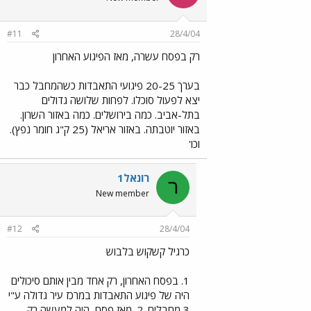
#11
28/4/04
רק בפסח עשרה, מאז הפיגוע האחרון
בערך 20-25 פיגועי התאבדות כשהמחבל כבר
יצא לפעול סוכלו. לפחות שלושה גדולים
בתל-אביב. כמה בירושלים. כמה באזור השרון.
באזור יוטבתה. באזור אריאל (25 ק"ג חומר נפץ).
וכו'
רונאל1
ר
New member
#12
28/4/04
כרגיל קשקוש בלבוש
1. בפסח האחרון, רק אחד מבין אותם סיכולים
היה של פיגוע התאבדות במרכז עיר גדולה ע"י
3 מחבלים. 2. מאז פסח, היה למעשה רק