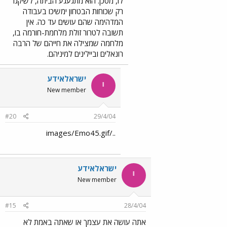
לו, מסכן. הוא מתגעגע הביתה, לשיקגו
רק שכוחות הבטחון ימשיכו בעבודה
המדהימה שהם עושים עד כה. אין
תשובה לטרור זולת מלחמת-חורמה בו,
מלחמה שמצילה את חייהם של הרבה
רונאלים וביילינים למיניהם.
ישראלאידע
י
New member
#20
29/4/04
../images/Emo45.gif
ישראלאידע
י
New member
#15
28/4/04
אתה עושה את עצמך או שאתה באמת לא