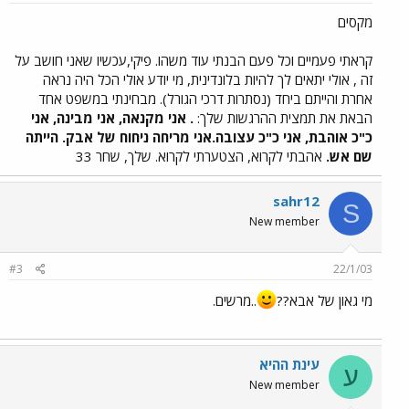
מקסים
קראתי פעמיים וכל פעם הבנתי עוד משהו. פיקי,עכשיו שאני חושב על
זה , אולי יתאים לך להיות בלונדינית, מי יודע אולי הכל היה נראה
אחרת והייתם ביחד (נסתרות דרכי הגורל). מבחינתי במשפט אחד
הבאת את תמצית ההרגשות שלך:
. אני מקנאה, אני מבינה, אני
כ"כ אוהבת, אני כ"כ עצובה.אני מריחה ניחוח של אבק. הייתה
שם אש.
אהבתי לקרוא, הצטערתי לקרוא. שלך, שחר 33
sahr12
S
New member
#3
22/1/03
מי גאון של אבא??
..מרשים.
עינת ההיא
ע
New member