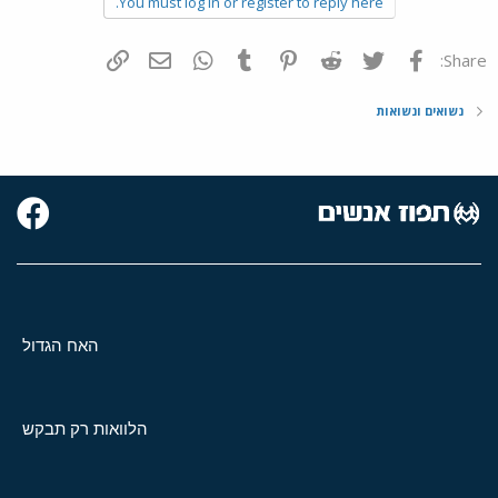
You must log in or register to reply here.
פייסבוק
Twitter
Reddit
Pinterest
Tumblr
WhatsApp
דואר אלקטרוני
הוסף קישור
Share:
נשואים ונשואות
האח הגדול
הלוואות רק תבקש