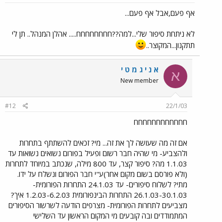
אף פעם,אבל אף פעם...
לא ניתחת סיפור שלי...למה??חחחחחחחח..... אהלן המנהל.. תן לי
תתקנון...המקוצר..
א נ י ג מ ט י
א
New member
#12
22/1/03
חחחחחחחחחחחח
אם זה מה שעושה לך את זה... מי? זכאים להשתתף בתחרות
ולהצביע- מי שהיה חבר רשום ופעיל בפורום נשואים נשואות עד
1.1.03 מה? סיפור קצר, עד 800 מילה, שנכתב במיוחד לתחרות
(ולא פורסם בשום מקום אחר)ע"י חבר הפורום ונשלח על ידו.
מתי? לשלוח סיפורים- עד 24.1.03 התחרות הפורומית-
26.1.03-30.1.03 התחרות הבינפורומית 1.2.03-6.2.03 איך?
מצביעים לתחרות הפורומית- מצרפים הודעה לשרשור הסיפורים
המתמודדים ובה קובעים מי המקום הראשון עד השלישי