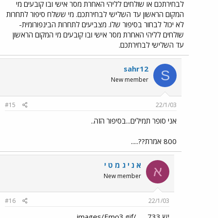
לבחירתכם או שולחים לליהי האחרת מסר אישי ובו קובעים מי
המקום הראשון עד השלישי לבחירתכם. מי ששלח סיפור לתחרות
לא יכול לבחור בסיפור שלו. מצביעים לתחרות הבינפורומית-
שולחים לליהי האחרת מסר אישי ובו קובעים מי המקום הראשון
עד השלישי לבחירתכם.
sahr12
S
New member
#15
22/1/03
אני סופר תמילים...בסיפור הזה..
800 אמרת??.....
א נ י ג מ ט י
א
New member
#16
22/1/03
יש 733 ... ../images/Emo3.gif