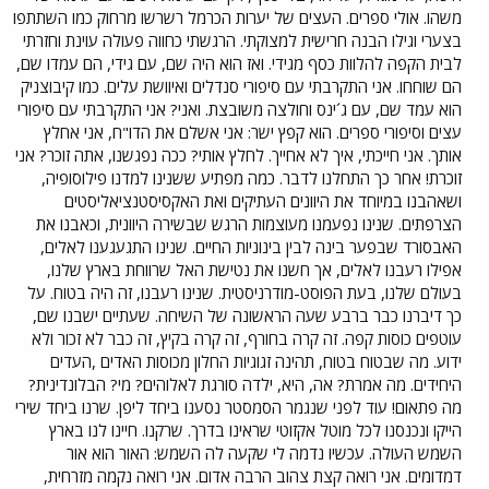
משהו. אולי ספרים. העצים של יערות הכרמל רשרשו מרחוק כמו השתתפו
בצערי וגילו הבנה חרישית למצוקתי. הרגשתי כחווה פעולה עוינת וחזרתי
לבית הקפה להלוות כסף מגידי. ואז הוא היה שם, עם גידי, הם עמדו שם,
הם שוחחו. אני התקרבתי עם סיפורי סנדלים ואיוושת עלים. כמו קיבוצניק
הוא עמד שם, עם ג´ינס וחולצה משובצת. ואני? אני התקרבתי עם סיפורי
עצים וסיפורי ספרים. הוא קפץ ישר: אני אשלם את הדו"ח, אני אחלץ
אותך. אני חייכתי, איך לא אחייך. לחלץ אותי? ככה נפגשנו, אתה זוכר? אני
זוכרת! אחר כך התחלנו לדבר. כמה מפתיע ששנינו למדנו פילוסופיה,
ושאהבנו במיוחד את היוונים העתיקים ואת האקסיסטנציאליסטים
הצרפתים. שנינו נפעמנו מעוצמות הרגש שבשירה היוונית, וכאבנו את
האבסורד שבפער בינה לבין בינוניות החיים. שנינו התגעגענו לאלים,
אפילו רעבנו לאלים, אך חשנו את נטישת האל שרווחת בארץ שלנו,
בעולם שלנו, בעת הפוסט-מודרניסטית. שנינו רעבנו, זה היה בטוח. על
כך דיברנו כבר ברבע שעה הראשונה של השיחה. שעתיים ישבנו שם,
עוטפים כוסות קפה. זה קרה בחורף, זה קרה בקיץ, זה כבר לא זכור ולא
ידוע. מה שבטוח בטוח, תהינה זגוגיות החלון מכוסות האדים ,העדים
היחידים. מה אמרת? אה, היא, ילדה סורגת לאלוהים? מי? הבלונדינית?
מה פתאום! עוד לפני שנגמר הסמסטר נסענו ביחד ליפן. שרנו ביחד שירי
הייקו ונכנסנו לכל מוטל אקזוטי שראינו בדרך. שרקנו. חיינו לנו בארץ
השמש העולה. עכשיו נדמה לי שקעה לה השמש: האור הוא אור
דמדומים. אני רואה קצת צהוב הרבה אדום. אני רואה נקמה מזרחית,