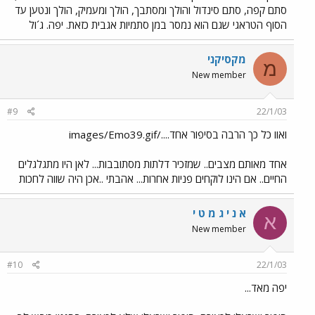
סתם קפה, סתם סינדול והולך ומסתבך, הולך ומעמיק, הולך ונטען עד
הסוף הטראגי שגם הוא נמסר במן סתמיות אגבית כזאת. יפה. ג´ול
מקסיקני
מ
New member
#9
22/1/03
ואוו כל כך הרבה בסיפור אחד..../images/Emo39.gif
אחד מאותם מצבים.. שמזכיר דלתות מסתובבות... לאן היו מתגלגלים
החיים.. אם הינו לוקחים פניות אחרות... אהבתי ..אכן היה שווה לחכות
א נ י ג מ ט י
א
New member
#10
22/1/03
יפה מאד...