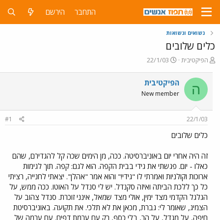
התחבר
הירשם
נשואים ונשואות
כלים שלובים
פ
פ
הפיקטיבית
22/1/03
ו
ו
ת
ר
הפיקטיבית
ה
ח
ס
New member
ה
ם
נ
ב
ו
ת
#1
22/1/03
ש
א
א
ר
כלים שלובים
י
ך
זה היה אחרי יום באוניברסיטה. ככה, מן הימים שכה קל להגדירם, שהם
כאלו - יום. פגשתי את גידי בבית הקפה. הוא לגם: קפה. תוך לגימות
ארוכות וקולניות ואמרתי לו "גידי!" והוא אמר "אהלן". יצאתי לחנייה, רציתי
כל כך ללכת הביתה ואיזה סקנדל. יש לי סנדל על האוטו. ככה ממש, על
הגלגל הקדמי מצד ימין, אולי מצד שמאל, אינני זוכרת. סנדל צהוב על
הצמיג, שאומר לי: גברת, מכאן את לא תלכי. את תקועה. באוניברסיטת
חיפה, על מגדל, על הר, בלי כסף, רק עם ערמת דפים. עם ערמה של