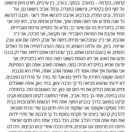
קדומה, בקדמה - במערב. בבוקר, בערב, בין ערביים, חזרנו מיפן ונישאנו
על חוף הים בקיסריה, ונישאנו במצדה, ובתל-אביב נישאנו גם, ועל
הכרמל, ובים המלח, ובגלבוע. אהבנו להנשא אחד לשני . תכננו להנשא
כל שנה מחדש. אני רואה אותה אתך, אוכלים ארוחת ערב, היא יפה אני
מודה, בלונדינית כזו עם שיער רך, גולש על כתפיים עדינות ושבריריות.
תמיד אהבת את המראה השברירי. אני מקנאה, אני מבינה, אני כ"כ
אוהבת, אני כ"כ עצובה.אני מריחה ניחוח של אבק. הייתה שם אש. אבק
שריפה. ביפן, עת עלתה השמש, זה בטוח. הערנו לתחייה את כל האלים
המתים, או בעצם הרגנו אותם, בכך שהכרחנו אותם לחיות. אולי רק גנבנו
מהם את האש. אני לא כועסת כשאני רואה כמה היא בלונדינית. אני
יודעת שהיא בחיים לא תהיה כמוני, ושאתה תאהב אותה תוך הסתייגות.
אני שומעת איך אתה אומר לה שאתה אוהב אותה, ואילו היא מנגבת
דמעה שקופה היורדת על לחייך כמו אגל טל בודד על פרח דם המכבים.
לא ידעתי שהאש מביאה כל כך הרבה עשן, בחיי. כאן, איפה שאוכלים
וחיים אנשים רגילים את חיי היום יום. כאן, על האוטובוס הזה. בהתחלה
גרנו בחיפה, אחר-כך בתל-אביב, ואחרי החתונה לקחנו משכנתא וקנינו
קרקע במושב בדרך בכביש החוף. אתה מייד הגשמת חלום ובנית בבית
חדר מוסיקה אקוסטי. אני שתקתי. זה היה חלום גם שלי. זכרתי תוכניות
להדביק קרטוני ביצים על תקרות נמוכות כל כך ולבנות של חדרי ילדות.
ואת חומי אתה זוכר? הכלב שלנו, הכל בסדר אתו? היינו חלום ישראלי.
הייתה לנו מרפסת עם עציצים, והיינו הרבה אחרי יבוש הביצות. היה לנו