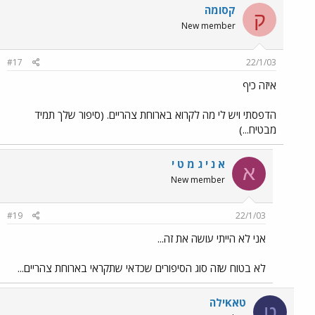
קסומה
ק
New member
#17
22/1/03
איזה כיף
הדפסתי ויש לי מה לקרוא בארוחת צהריים. (סיפור שלך תמיד
מבטיח...)
א נ י ג מ ט י
א
New member
#19
22/1/03
אני לא הייתי עושה את זה...
לא בטוח שזה סוג הסיפורים שכדאי שתקראי בארוחת צהריים...
טאKילה
ט