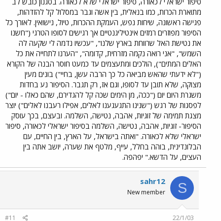
סיפור ישראלי לכאורה, סיפור ישראלי שלא לכאורה. בסגנון כובש לב
מתוארת הכרות, כמו בנאלית, בין אשה וגבר במסלול קל להזדהות,
פגישה ראשונה, שיחות נפש, העמקת ההכרות, טיול, נישואין. לאורך כל
הסיפור מפוזרים רמזים אינטיליגנטיים אך רגישים לסופו הטרגי ("חשנו
את נטישת האל שרווחת בארץ שלנו", "עכשיו נדמה לי שקעה לה
השמש", "אני רואה נקמה מזרחית, קדומה", "הערנו לתחייה את כל
האלים המתים"), הולכים ומתעצמים עד כמעט חוסר הבנה של הקורא
("לא ידעתי שהאש מביאה כל כך הרבה עשן, בחיי") בונים מעין
מצוקה, שלא תובן עד לסופו, וגם אז, רק תגבר. הסיפור נע בחדות
משגרת היום יום ("ככה, מן הימים שכה קל להגדירם, שהם כאלו - יום")
לפסגות של רגש ("שנינו התגעגענו לאלים, אפילו רעבנו לאלים") יוצר
מצגת תמימה של זוגיות, אהבה, נטישה, השלמה. ובעצם, בכך עוסק
הסיפור- זוגיות, אהבה, נטישה, השלמה בסיפור ישראלי לכאורה, סיפור
ישראלי שלא לכאורה. "ואתה בישראל, על הארץ, בין החיים, עם
הבלונדינית, בוהה בחלל, עייף, מלטף את שערה, יושב אתה בין
העצים, על הדשא." יפהפה.
sahr12
S
New member
#11
22/1/03