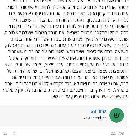
כלב ופלאפון ומחשב נייד. אהבנו את עצמנו, צבענו את חדר המוסיקה
בסגול. אחרי הכל אנחנו עם סגולה. הסתגלנו לחיים. מי שמסוגל, מסוגל.
אתה היית חלק מן הסגל באוניברסיטה. את הבלונדינית לא פגשת שם,
נכון? היא למדה בטכניון, ידעתי, חה חה חה! גם הבחורה שישבה לידי
באוטובוס לומדת בטכניון. היא לומדת מדעי המחשב, והיה לה תיק גדול
כחול. שתינו החלפנו מבטים כשראינו את הגבר השחום שעלה לאוטובוס.
שתינו הספקנו לראות איך עיניו בוערות. בניד ראש הדדי אחד הבנו. כי
לבחורים ישראלים רגילים כבר לא בוערות העיניים ככה. בוערות באפלה,
בשנאה, בתחושת קיפוח. שאר נוסעי האוטובוס עיניהם בהו משועממות
ברחובות. כמובן ששמענו בום, איזו שאלה! אפילו חדר המוסיקה הסגול
ביותר לא יוכל לייצר אקוסטיקה כמו זו. איזה פיצוץ, פצצה של ממש, הלא
התפוצצתי, פצצה בעצמי, פצצה של בשר ושל דם, של מולקולות ושל
אטומים. אני אינני כאן יותר. על הבחורה עם התיק הכחול אינני יודעת
דבר, אם נשארה בחיים ואם לא. בכל מקרה צילמו אותנו לטלוויזיה. ואתה
בישראל, על הארץ, בין החיים, עם הבלונדינית, בוהה בחלל, עייף, מלטף
את שערה, יושב אתה בין העצים, על הדשא.
שחר 33
ש
New member
#2
22/1/03