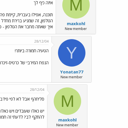
M
איזה כיף לך
תוכנה, אפילו בעברית, קיימת פה
maxkohl
איך שאתה מחבר את הטלפון - ככה לפחות זה במוטורולה E398 - אם זה לא 
New member
28/12/04
Y
הטעיה חמורה ביותר!
הנפח המירבי של כרטיס-זיכרון שה6230 יכול לקרוא ולעבוד איתו כמו שצריך,
Yonatan77
New member
28/12/04
M
סליחהף אבל לא לפי פידבק
יש כאלו שעובדים ויש כאלו
להתקף לב? לדעתי זה חמור י
maxkohl
New member