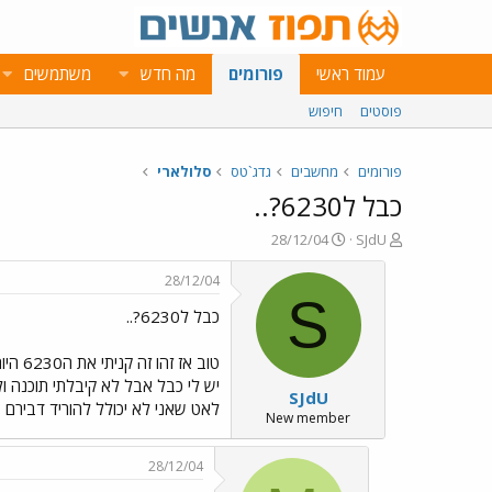
עמוד ראשי
פורומים
מה חדש
משתמשים
פוסטים
חיפוש
פורומים
מחשבים
גדג`טס
סלולארי
כבל ל6230?..
פ
פ
28/12/04
SJdU
ו
ו
ת
ר
28/12/04
ח
ס
S
כבל ל6230?..
ה
ם
נ
ב
ו
ת
ש
א
יש לי כבל אבל לא קיבלתי תוכנה ו
SJdU
א
ר
לאט שאני לא יכולל להוריד דבירם
י
New member
ך
28/12/04