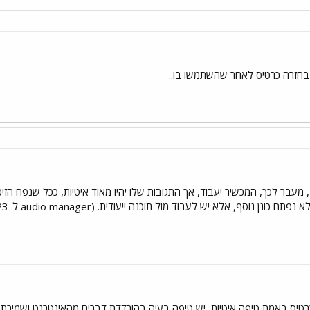
בחזרה כרטיס לאחר שהשתמשו בו..
לעבוד מול תוכנה ייעודית. (audio manager ל-MP3) ו/או phone browser שניתן להוריד מהאתר של נוקיה.