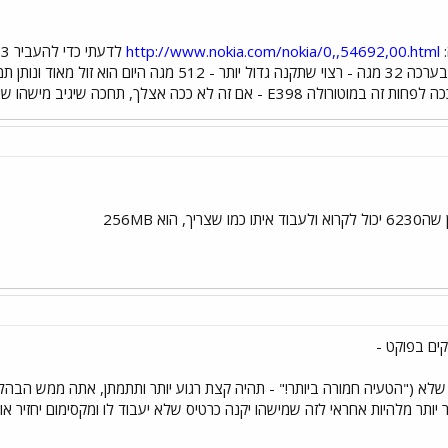
:
http://www.nokia.com/nokia/0,,54692,00.html
הטלפון, זה שמגיע ברירת מחדל בערכה 32 מגה - רצוי שתקנה
ככה אצלך, תחכה שיגיב מישהו שיש לו את טלפון כמו שלך
 הוא 256MB
ים בפוקט -
 שלא ("הטעיה חמורה ביותר!" - תהיה קצת רגוע יותר ותתמתן, אתה ממש הבהלת
ותר מלהיות אחראי לזה שמישהו יקנה כרטיס שלא יעבוד לו ומקסימום יחזיר או יחל