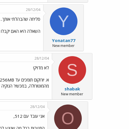
28/12/04
Y
סליחה שהבהלתי אותך..
השאלה היא האם יקבלו 
Yonatan77
New member
28/12/04
S
לא מדויק!
א. יורוקום תומכים עד 256MB, מעבר לכך, המכשיר יעבוד, אך התגובות שלו יהיו מאוד איטיות, ככל שנפח הזיכרון יעלה, כך איטיות הפעולות שלו יעלו. ב.
מהמוטורולה, במכשיר הנוקיה לא נפתח כונן נוסף, אלא יש 
shabak
New member
28/12/04
O
אני עובד עם 512,