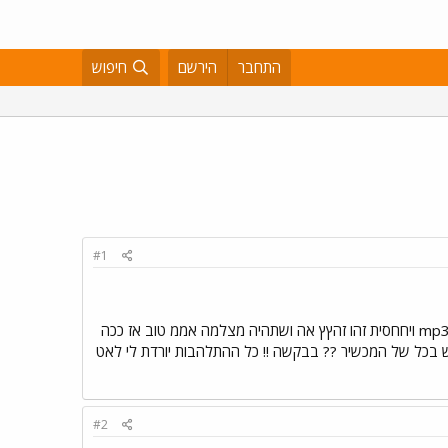
התחבר
הירשם
חיפוש
#1
טוב אז זהו זה קניתי את ה6230 היום , מזל טוב לי ! מכשיר בן זונה טוב בהס"כ שאני רציתי ממכשיר שיהיה קטן עם mp3 ויחחסית זהו זהץץ אה ושתהיה מצלמה אממ טוב אז ככה
וש בכל של המכשיר ?? בבקשה !! כל ההתלהבות יורדת לי לאט
#2