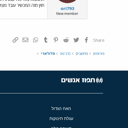
חוץ מזה המכשיר עובד מצוין, אבל
ori793
New member
פייסבוק
Twitter
Reddit
Pinterest
Tumblr
WhatsApp
דואר אלקטרונ
הוסף קי
Share:
פורומים
מחשבים
גדג`טס
סלולארי
האח הגדול
עגלת תינוקות