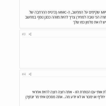
לדעתי כדי להעביר MP3 שקיימים על המחשב, ה-MMC (כרטיס ההרחבה של
 גדול יותר - 512 מגה היום הוא זול מאוד ונותן תמורה הכי טובה למחיר) צריך להיות מזוהה ככונן נוסף במחשב
#3
#4
 אותי עם הכותרת הזו - אתה רוצה רוצה להיות אחראי
יף או ימכור או לא יודע מה... אתה מסכים איתי מר יונתן?)