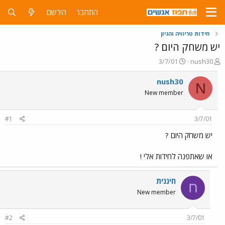
התחבר
הירשם
חידות טריוויה והגיון
יש משחק היום ?
פ
פ
3/7/01
nush30
ו
ו
ת
ר
nush30
N
ח
ס
New member
ה
ם
נ
ב
ו
ת
#1
3/7/01
ש
א
א
ר
יש משחק היום ?
י
ך
או שאתפנה לחידות אלי !
חיננית
ח
New member
#2
3/7/01