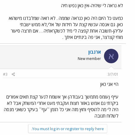
לא נראה לי שיהיה-אין כאן נפש חיה
כמעט כל היום היה כאן כנראה שממה . לא רואה שמלבדנו מישהוא
כאן. גם אנסה עכשיו קצת על חידות של אלי,לא ממש ישבתי
עליהן-תשובה אחת קפצה לי מיד לכשקראתיה . . אם תרצה סיעור
מוחי קצרצר, אני פה בינתיים איתך .
ארנבון
א
New member
#3
3/7/01
היי אני כאן
עייף (עומס מתמשך בעבודה) אך אשמח לנער קצת תאים אפורים
ביקרתי גם אמש באזור חצות ועקבתי מעט אחרי המשחק אבל לא
היה לי מה להוסיף וחוץ מזה אני כל הזמן ``עף`` בעיקר כשאני מנסה
לשלוח תגובה
You must log in or register to reply here.