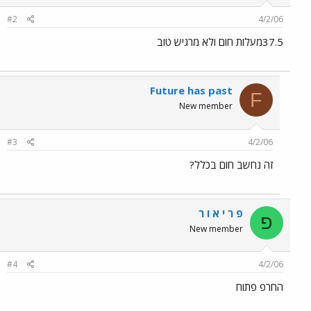
#2
4/2/06
37.5מעלות חום ולא מרגיש טוב
Future has past
F
New member
#3
4/2/06
זה נחשב חום בכלל?
פ ר י א ו ר
פ
New member
#4
4/2/06
החרפ פתוח