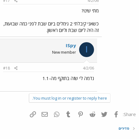
#17
4/2/06
מתי שינו?
כשאני קיבלתי 2 גימלים ביום שבת לפני כמה שבועות,
זה היה ליום שבת וליום ראשון.
ISpy
I
New member
#18
4/2/06
נדמה לי שזה בתוקף מה-1.1
You must log in or register to reply here.
פייסבוק
Twitter
Reddit
Pinterest
Tumblr
WhatsApp
דואר אלקטרוני
הוסף קישור
Share:
סדירים