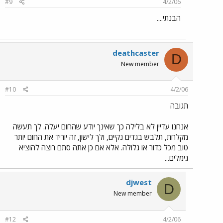
#9
4/2/06
הבנתי....
deathcaster
D
New member
#10
4/2/06
תגובה
אנחנו עדיין לא בלילה כך שאינך יודע שהחום יעלה. לך תעשה
מקלחת, תלבש בגדים נקיים, ולך לישון, זה יוריד את החום יותר
טוב מכל כדור או גלולה. אלא אם כן אתה סתם רוצה להוציא
גימלים...
djwest
D
New member
#12
4/2/06