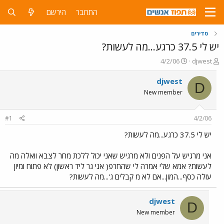
התחבר
הירשם
סדירים
יש לי 37.5 כרגע...מה לעשות?
פ
פ
4/2/06
djwest
ו
ו
ת
ר
djwest
D
ח
ס
New member
ה
ם
נ
ב
ו
ת
#1
4/2/06
ש
א
א
ר
יש לי 37.5 כרגע...מה לעשות?
י
ך
אני מרגיש על הפנים ולא מרגיש שאני יכול ללכת מחר לצבא וואלה מה
לעשות? אמא שלי אמרה לי שהחרפ( אני גר ליד ראשון) לא פתוח ומיון
עולה כסף...המון...אם לא מ קבלים ג'...מה לעשות?
djwest
D
New member